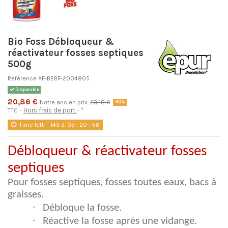
Bio Foss Débloqueur &
réactivateur fosses septiques
500g
Référence
AF-BEBF-2004805
Disponible
20,86 €
Notre ancien prix
23,18 €
-10%
Hors frais de port
*
TTC
Time left
145
d.
03
:
20
:
55
Débloqueur & réactivateur fosses
septiques
Pour fosses septiques, fosses toutes eaux, bacs à
graisses.
·
Débloque la fosse.
·
Réactive la fosse après une vidange.