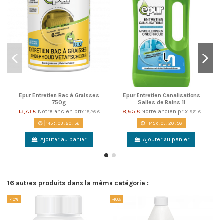
Epur Entretien Bac à Graisses
Epur Entretien Canalisations
750g
Salles de Bains 1l
13,73 €
Notre ancien prix
8,65 €
Notre ancien prix
15,26 €
9,61 €
145
d.
03
:
20
:
55
145
d.
03
:
20
:
55
Ajouter au panier
Ajouter au panier
16 autres produits dans la même catégorie :
-10%
-10%
-1