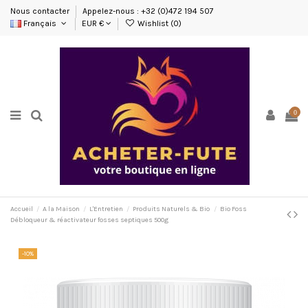
Nous contacter
Appelez-nous : +32 (0)472 194 507
Français
EUR €
Wishlist (
0
)
0
Accueil
A la Maison
L'Entretien
Produits Naturels & Bio
Bio Foss
Débloqueur & réactivateur fosses septiques 500g
-10%