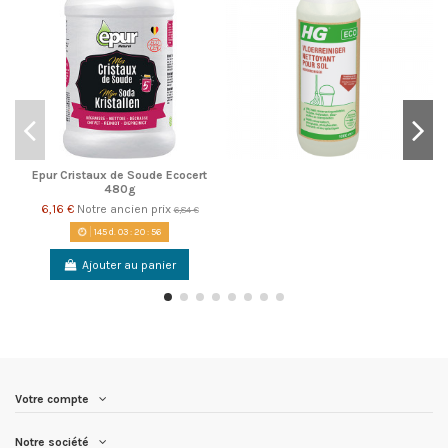
Epur Cristaux de Soude Ecocert
480g
6,16 €
Notre ancien prix
6,84 €
145
d.
03
:
20
:
55
Ajouter au panier
Votre compte
Notre société