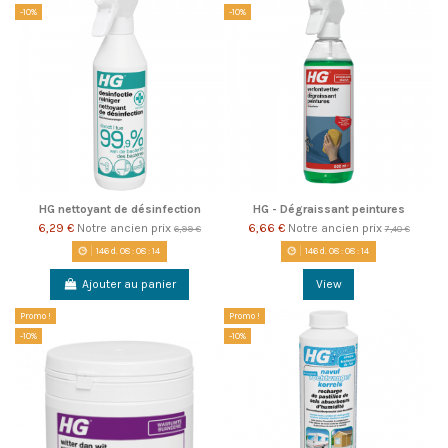
-10%
-10%
HG nettoyant de désinfection
HG - Dégraissant peintures
6,29 €
Notre ancien prix
6,66 €
Notre ancien prix
6,99 €
7,40 €
146
d.
08
:
08
:
14
146
d.
08
:
08
:
14
Ajouter au panier
View
Promo !
Promo !
-10%
-10%