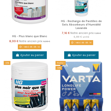
HG - Recharge de Pastilles de
Sels Absorbeurs d’Humidité
Lavande
7,16 €
Notre ancien prix
7,95 €
HG - Plus blanc que Blanc
6,89 € unité
8,99 €
Notre ancien prix
9,99 €
146
d.
08
:
08
:
14
146
d.
08
:
08
:
14
Ajouter au panier
Ajouter au panier
-10%
Promo !
-10%