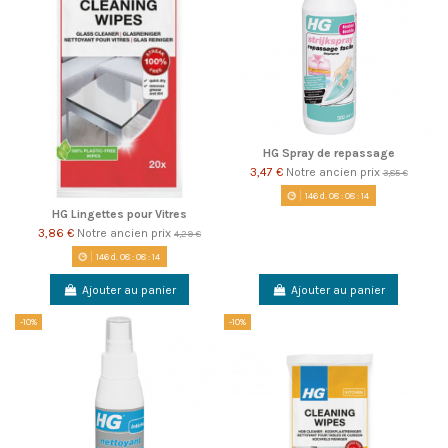
HG Spray de repassage
3,47 €
Notre ancien prix
3,85 €
146
d.
08
:
08
:
14
HG Lingettes pour Vitres
3,86 €
Notre ancien prix
4,29 €
146
d.
08
:
08
:
14
Ajouter au panier
Ajouter au panier
-10%
-10%