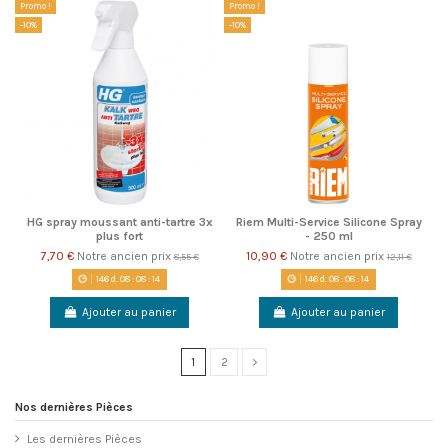
Promo !
Promo !
-10%
-10%
HG spray moussant anti-tartre 3x
Riem Multi-Service Silicone Spray
plus fort
- 250 ml
7,70 €
Notre ancien prix
10,90 €
Notre ancien prix
8,55 €
12,11 €
146
d.
08
:
08
:
14
146
d.
08
:
08
:
14
Ajouter au panier
Ajouter au panier
1
2
Nos dernières Pièces
Les dernières Pièces