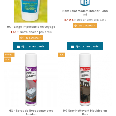
Riem Eclat Modern Interior - 300
ml
8,49 €
Notre ancien prix
9,44 €
146
d.
08
:
08
:
14
HG - Linge Impeccable en voyage
4,55 €
Notre ancien prix
5,05 €
146
d.
08
:
08
:
14
Ajouter au panier
Ajouter au panier
Promo !
-10%
-10%
HG - Spray de Repassage avec
HG Sray Nettoyant Meubles en
Amidon
Bois