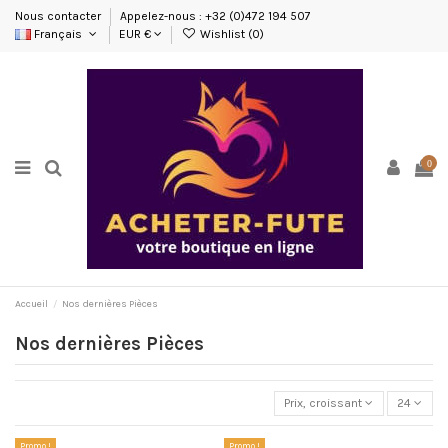
Nous contacter
Appelez-nous : +32 (0)472 194 507
Français
EUR €
Wishlist (
0
)
0
Accueil
Nos dernières Pièces
Nos dernières Pièces
Prix, croissant
24
Promo !
Promo !