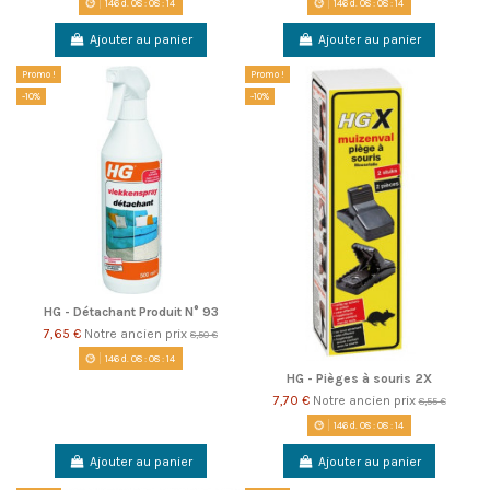
146
d.
08
:
08
:
14
146
d.
08
:
08
:
14
Ajouter au panier
Ajouter au panier
Promo !
Promo !
-10%
-10%
HG - Détachant Produit N° 93
7,65 €
Notre ancien prix
8,50 €
146
d.
08
:
08
:
14
HG - Pièges à souris 2X
7,70 €
Notre ancien prix
8,55 €
146
d.
08
:
08
:
14
Ajouter au panier
Ajouter au panier