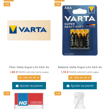
-10%
-10%
Piles Varta Super Life AAA 4x
Batterie Varta Super Life AAA 4x
1,88 €
Notre ancien prix
1,78 €
Notre ancien prix
2,09 €
1,98 €
146
d.
08
:
08
:
14
146
d.
08
:
08
:
14
Ajouter au panier
Ajouter au panier
-10%
-10%