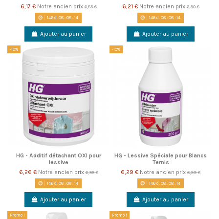
6,17 €
Notre ancien prix
6,21 €
Notre ancien prix
6,85 €
6,90 €
146
d.
08
:
08
:
14
146
d.
08
:
08
:
14
Ajouter au panier
Ajouter au panier
-10%
-10%
HG - Additif détachant OXI pour
HG - Lessive Spéciale pour Blancs
lessive
Ternis
6,26 €
Notre ancien prix
6,29 €
Notre ancien prix
6,95 €
6,99 €
146
d.
08
:
08
:
14
146
d.
08
:
08
:
14
Ajouter au panier
Ajouter au panier
Promo !
Promo !