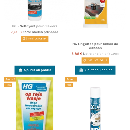
HG - Nettoyant pour Claviers
3,59 €
Notre ancien prix
3,99 €
146
d.
08
:
08
:
14
HG Lingettes pour Tables de
cuisson
3,86 €
Notre ancien prix
4,29 €
146
d.
08
:
08
:
14
Ajouter au panier
Ajouter au panier
Promo !
Promo !
-10%
-10%