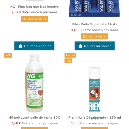
HG - Plus Noir que Noir lessive
7,19 €
Notre ancien prix
7,99 €
146
d.
08
:
08
:
14
Piles Varta Super Life AA 4x
9,00 €
Notre ancien prix
10,00 €
146
d.
08
:
08
:
14
Ajouter au panier
Ajouter au panier
-10%
Promo !
-10%
HG nettoyant salle de bains ECO
Riem Huile Dégrippante - 250 ml
7,46 €
Notre ancien prix
10,13 €
Notre ancien prix
8,29 €
11,25 €