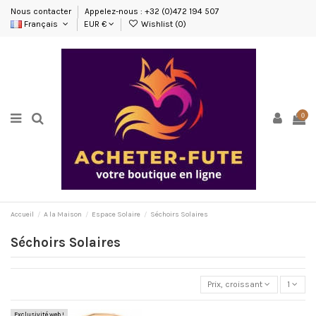
Nous contacter
Appelez-nous : +32 (0)472 194 507
Français
EUR €
Wishlist (
0
)
0
Accueil
A la Maison
Espace Solaire
Séchoirs Solaires
Séchoirs Solaires
Prix, croissant
1
Exclusivité web !