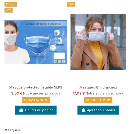
Promo !
-10%
-10%
Masque protecteur jetable NLPS
Masques Chirurgicaux
9,00 €
Notre ancien prix
17,99 €
Notre ancien prix
10,00 €
19,99 €
146
d.
14
:
16
:
37
146
d.
14
:
16
:
37
Ajouter au panier
Ajouter au panier
Masques