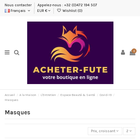
Nous contacter
Appelez-nous : +32 (0)472 194 507
Français
EUR €
Wishlist (
0
)
0
Accueil
A la Maison
L'Entretien
Espace Beauté & Santé
Covid-19
Masques
Masques
Prix, croissant
2