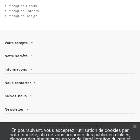
Masques Tissus
Masques Enfants
Masques Design
Votre compte
Notre société
Informations
Nous contacter
Suivez-nous
Newsletter
Tous les prix sont TTC et
hors frais de port
En poursuivant, vous acceptez l’utilisation de cookies par
notre société, afin de vous proposer des publicités ciblées,
élaborer des statistiques en vue de l’amélioration du site et