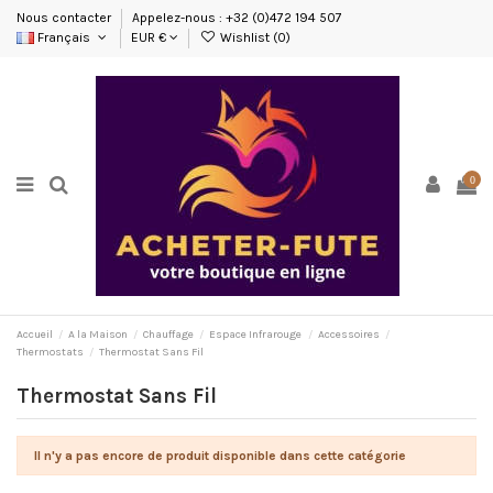
Nous contacter
Appelez-nous : +32 (0)472 194 507
Français
EUR €
Wishlist (
0
)
0
Accueil
A la Maison
Chauffage
Espace Infrarouge
Accessoires
Thermostats
Thermostat Sans Fil
Thermostat Sans Fil
Il n'y a pas encore de produit disponible dans cette catégorie