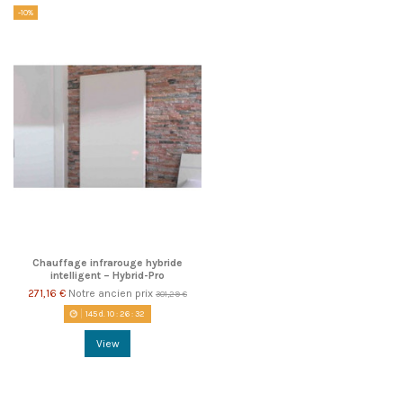
-10%
Chauffage infrarouge hybride
intelligent – Hybrid-Pro
271,16 €
Notre ancien prix
301,29 €
145
d.
10
:
26
:
32
View