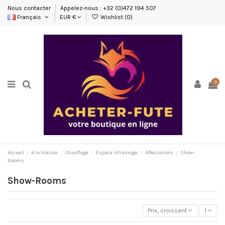
Nous contacter
Appelez-nous : +32 (0)472 194 507
Français
EUR €
Wishlist (
0
)
0
Accueil
A la Maison
Chauffage
Espace Infrarouge
Affectations
Show-
Rooms
Show-Rooms
Prix, croissant
1