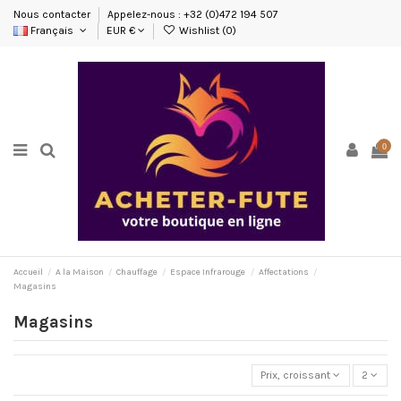
Nous contacter
Appelez-nous : +32 (0)472 194 507
Français
EUR €
Wishlist (
0
)
0
Accueil
A la Maison
Chauffage
Espace Infrarouge
Affectations
Magasins
Magasins
Prix, croissant
2