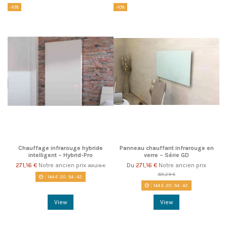
-10%
-10%
Chauffage infrarouge hybride
Panneau chauffant infrarouge en
intelligent – Hybrid-Pro
verre – Série GD
271,16 €
Notre ancien prix
271,16 €
Notre ancien prix
Du
301,29 €
301,29 €
144
d.
20
:
54
:
42
144
d.
20
:
54
:
42
View
View