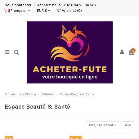
Nous contacter
Appelez-nous : +32 (0)472 194 507
Français
EUR €
Wishlist (
0
)
0
Accueil
A la Maison
L'Entretien
Espace Beauté & Santé
Espace Beauté & Santé
Prix, croissant
14
-10%
Promo !