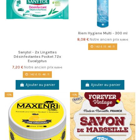
Riem Hygiene Multi - 300 ml
8,08 €
Notre ancien prix
8,98 €
142
d.
15
:
46
:
10
Sanytol - 2x Lingettes
Désinfectantes Pocket 72x
Eucalyptus
7,20 €
Notre ancien prix
8,00 €
142
d.
15
:
46
:
10
Ajouter au panier
Ajouter au panier
-10%
-10%