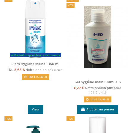
-10%
Produit disponible à la commande
Riem Hygiene Mains - 150 ml
5,63 €
Notre ancien prix
Du
6,26 €
142
d.
15
:
46
:
10
Gel hygiène main 100ml X 6
6,37 €
Notre ancien prix
7,08 €
1,06 € Unité
142
d.
15
:
46
:
10
View
Ajouter au panier
-10%
-10%