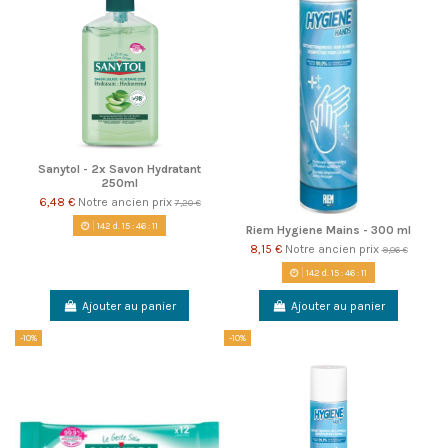
Sanytol - 2x Savon Hydratant
250ml
6,48 €
Notre ancien prix
7,20 €
142
d.
15
:
46
:
10
Riem Hygiene Mains - 300 ml
8,15 €
Notre ancien prix
9,06 €
142
d.
15
:
46
:
10
Ajouter au panier
Ajouter au panier
-10%
-10%