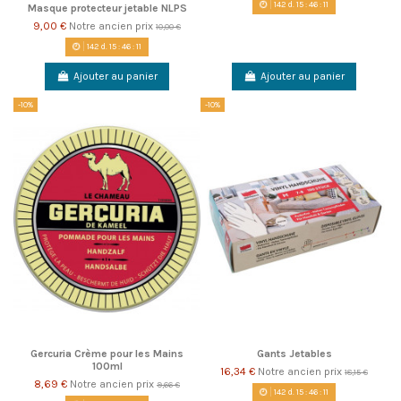
142
d.
15
:
46
:
10
Masque protecteur jetable NLPS
9,00 €
Notre ancien prix
10,00 €
142
d.
15
:
46
:
10
Ajouter au panier
Ajouter au panier
-10%
-10%
Gercuria Crème pour les Mains
Gants Jetables
100ml
16,34 €
Notre ancien prix
18,15 €
8,69 €
Notre ancien prix
9,66 €
142
d.
15
:
46
:
10