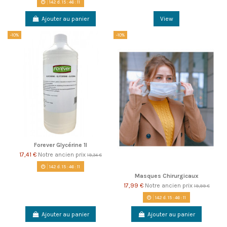
142
d.
15
:
46
:
10
Ajouter au panier
View
-10%
-10%
Forever Glycérine 1l
17,41 €
Notre ancien prix
19,34 €
142
d.
15
:
46
:
10
Masques Chirurgicaux
17,99 €
Notre ancien prix
19,99 €
142
d.
15
:
46
:
10
Ajouter au panier
Ajouter au panier