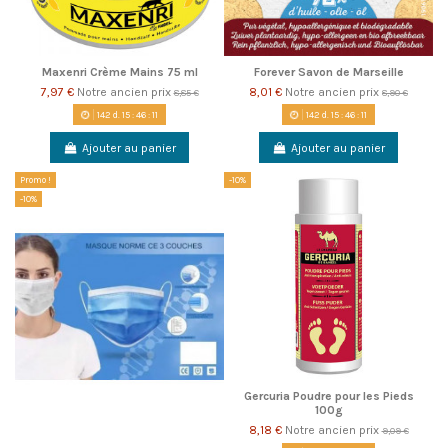
Maxenri Crème Mains 75 ml
Forever Savon de Marseille
7,97 €
Notre ancien prix
8,01 €
Notre ancien prix
8,85 €
8,90 €
142
d.
15
:
46
:
10
142
d.
15
:
46
:
10
Ajouter au panier
Ajouter au panier
Promo !
-10%
-10%
Gercuria Poudre pour les Pieds
100g
8,18 €
Notre ancien prix
9,09 €