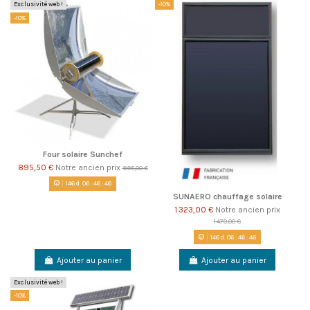
Exclusivité web !
-10%
-10%
Four solaire Sunchef
895,50 €
Notre ancien prix
995,00 €
146
d.
06
:
46
:
46
SUNAERO chauffage solaire
1 323,00 €
Notre ancien prix
1 470,00 €
146
d.
06
:
46
:
46
Ajouter au panier
Ajouter au panier
Exclusivité web !
-10%