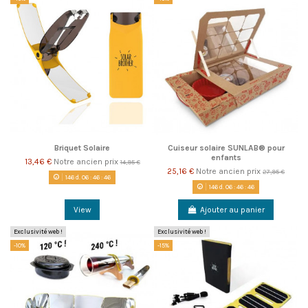
Briquet Solaire
Cuiseur solaire SUNLAB® pour
enfants
13,46 €
Notre ancien prix
14,95 €
25,16 €
Notre ancien prix
27,95 €
146
d.
06
:
46
:
46
146
d.
06
:
46
:
46
View
Ajouter au panier
Exclusivité web !
Exclusivité web !
-10%
-15%