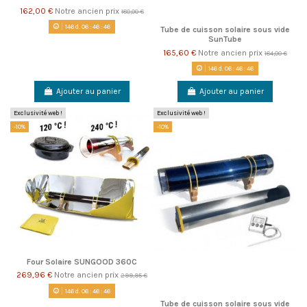
162,00 €
Notre ancien prix
180,00 €
146
d.
06
:
46
:
46
Tube de cuisson solaire sous vide
SunTube
165,60 €
Notre ancien prix
184,00 €
146
d.
06
:
46
:
46
Ajouter au panier
Ajouter au panier
Exclusivité web !
Exclusivité web !
-10%
-10%
Four Solaire SUNGOOD 360C
269,96 €
Notre ancien prix
299,95 €
146
d.
06
:
46
:
46
Tube de cuisson solaire sous vide