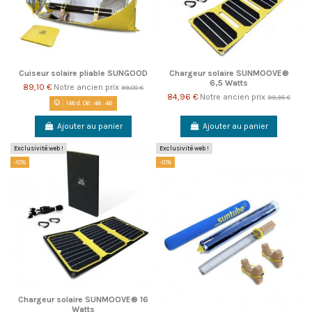
Cuiseur solaire pliable SUNGOOD
Chargeur solaire SUNMOOVE®
6,5 Watts
89,10 €
Notre ancien prix
99,00 €
84,96 €
Notre ancien prix
99,95 €
146
d.
06
:
46
:
46
Ajouter au panier
Ajouter au panier
Exclusivité web !
Exclusivité web !
-10%
-10%
Chargeur solaire SUNMOOVE® 16
Watts