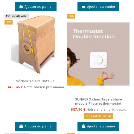
Ajouter au panier
Ajouter au panier
Exclusivité web !
-10%
-15%
Séchoir solaire OMY – S
466,65 €
Notre ancien prix
549,00 €
SUNAERO chauffage solaire
module Pilote et thermostat
697,50 €
Notre ancien prix
775,00 €
146
d.
06
:
46
:
46
Ajouter au panier
Ajouter au panier