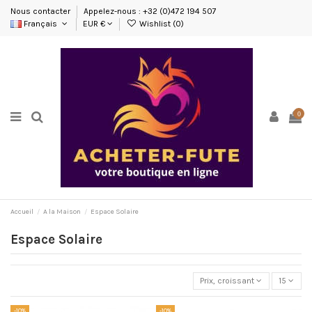
Nous contacter
Appelez-nous : +32 (0)472 194 507
Français
EUR €
Wishlist (
0
)
0
Accueil
A la Maison
Espace Solaire
Espace Solaire
Prix, croissant
15
-10%
-10%