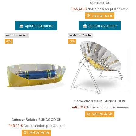
SunTube XL
355,50 €
Notre ancien prix
395,00 €
146
d.
06
:
46
:
46
Ajouter au panier
Ajouter au panier
Exclusivité web !
Exclusivité web !
-10%
-10%
Barbecue solaire SUNGLOBE®
440,10 €
Notre ancien prix
489,00 €
146
d.
06
:
46
:
46
Cuiseur Solaire SUNGOOD XL
449,10 €
Notre ancien prix
499,00 €
146
d.
06
:
46
:
46