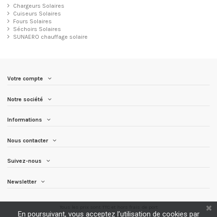
Chargeurs Solaires
Cuiseurs Solaires
Fours Solaires
Séchoirs Solaires
SUNAERO chauffage solaire
Votre compte
Notre société
Informations
Nous contacter
Suivez-nous
Newsletter
Tous les prix sont TTC et
hors frais de port
En poursuivant, vous acceptez l’utilisation de cookies par