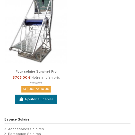
Four solaire Sunchef Pro
6 705,00 €
Notre ancien prix
7 450,00 €
146
d.
06
:
46
:
46
Ajouter au panier
Espace Solaire
Accessoires Solaires
Barbecues Solaires