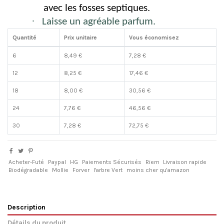
avec les fosses septiques.
·
Laisse un agréable parfum.
Quantité
Prix unitaire
Vous économisez
6
8,49 €
7,28 €
12
8,25 €
17,46 €
18
8,00 €
30,56 €
24
7,76 €
46,56 €
30
7,28 €
72,75 €
Acheter-Futé
Paypal
HG
Paiements Sécurisés
Riem
Livraison rapide
Biodégradable
Mollie
Forver
l'arbre Vert
moins cher qu'amazon
Description
Détails du produit