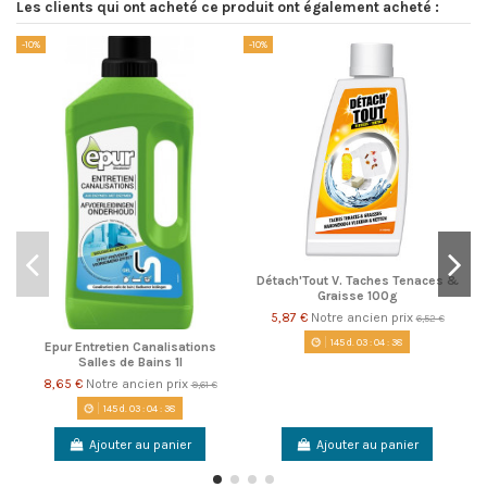
Les clients qui ont acheté ce produit ont également acheté :
-10%
-10%
-1
Détach'Tout V. Taches Tenaces &
Graisse 100g
5,87 €
Notre ancien prix
6,52 €
145
d.
03
:
04
:
38
Epur Entretien Canalisations
E
Salles de Bains 1l
8,65 €
Notre ancien prix
9,61 €
145
d.
03
:
04
:
38
Ajouter au panier
Ajouter au panier