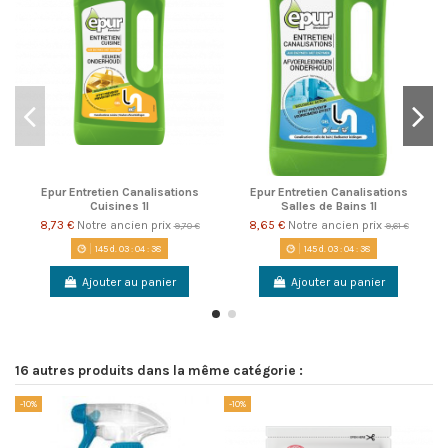
Epur Entretien Canalisations
Epur Entretien Canalisations
Cuisines 1l
Salles de Bains 1l
8,73 €
Notre ancien prix
8,65 €
Notre ancien prix
9,70 €
9,61 €
145
d.
03
:
04
:
38
145
d.
03
:
04
:
38
Ajouter au panier
Ajouter au panier
16 autres produits dans la même catégorie :
-10%
-10%
-1