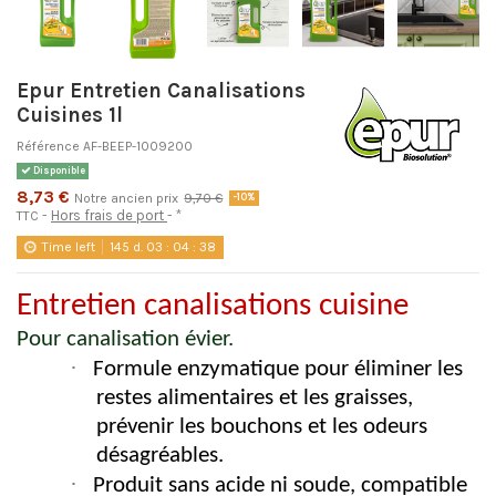
Epur Entretien Canalisations
Cuisines 1l
Référence
AF-BEEP-1009200
Disponible
8,73 €
Notre ancien prix
9,70 €
-10%
Hors frais de port
*
TTC
Time left
145
d.
03
:
04
:
38
Entretien canalisations cuisine
Pour canalisation évier.
·
Formule enzymatique pour éliminer les
restes alimentaires et les graisses,
prévenir les bouchons et les odeurs
désagréables.
·
Produit sans acide ni soude, compatible