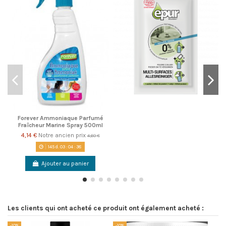
Forever Ammoniaque Parfumé
Fraîcheur Marine Spray 500ml
4,14 €
Notre ancien prix
4,60 €
145
d.
03
:
04
:
38
Ajouter au panier
Les clients qui ont acheté ce produit ont également acheté :
-10%
-10%
-1