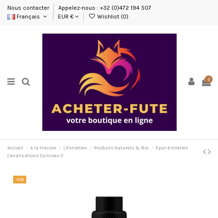
Nous contacter
Appelez-nous : +32 (0)472 194 507
Français
EUR €
Wishlist (
0
)
0
Accueil
A la Maison
L'Entretien
Produits Naturels & Bio
Epur Entretien
Canalisations Cuisines 1l
-10%