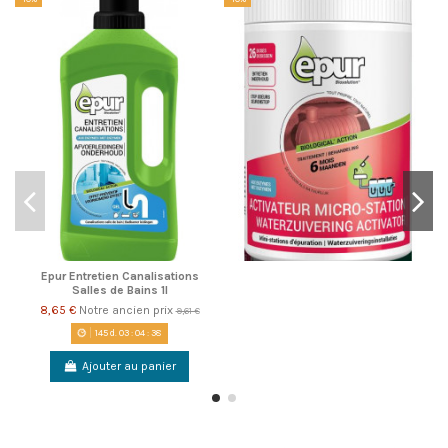
Epur Entretien Canalisations
Salles de Bains 1l
8,65 €
Notre ancien prix
9,61 €
145
d.
03
:
04
:
38
Ajouter au panier