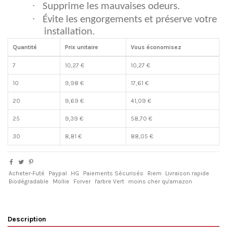
·
Supprime les mauvaises odeurs.
·
Évite les engorgements et préserve votre
installation.
Quantité
Prix unitaire
Vous économisez
7
10,27 €
10,27 €
10
9,98 €
17,61 €
20
9,69 €
41,09 €
25
9,39 €
58,70 €
30
8,81 €
88,05 €
Acheter-Futé
Paypal
HG
Paiements Sécurisés
Riem
Livraison rapide
Biodégradable
Mollie
Forver
l'arbre Vert
moins cher qu'amazon
Description