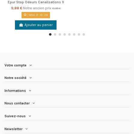
Epur Stop Odeurs Canalisations 1l
9,88 €
Notre ancien prix
10,98 €
145
d.
17
:
10
:
24
Ajouter au panier
Votre compte
Notre société
Informations
Nous contacter
Suivez-nous
Newsletter