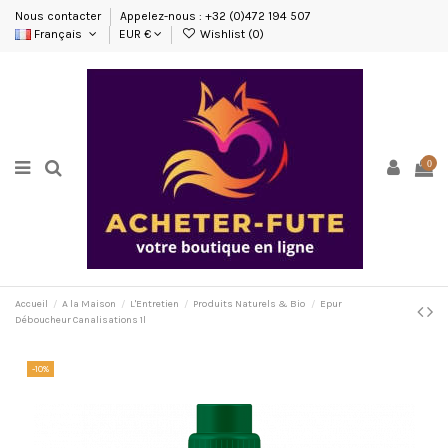
Nous contacter
Appelez-nous : +32 (0)472 194 507
Français
EUR €
Wishlist (
0
)
0
Accueil
A la Maison
L'Entretien
Produits Naturels & Bio
Epur
Déboucheur Canalisations 1l
-10%