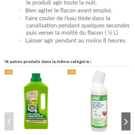
le produit agir toute la nuit.
·
Bien agiter le flacon avant emploi.
·
Faire couler de l’eau tiède dans la
canalisation pendant quelques secondes
puis verser la moitié du flacon ( ½ L)
·
Laisser agir pendant au moins 8 heures.
16 autres produits dans la même catégorie :
-10%
-10%
-1