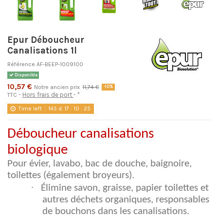
Epur Déboucheur
Canalisations 1l
Référence
AF-BEEP-1009100
Disponible
10,57 €
Notre ancien prix
11,74 €
-10%
Hors frais de port
*
TTC
Time left
145
d.
17
:
10
:
24
Déboucheur canalisations
biologique
Pour évier, lavabo, bac de douche, baignoire,
toilettes (également broyeurs).
·
Élimine savon, graisse, papier toilettes et
autres déchets organiques, responsables
de bouchons dans les canalisations.