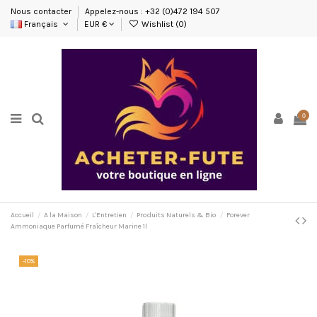
Nous contacter
Appelez-nous : +32 (0)472 194 507
Français
EUR €
Wishlist (
0
)
0
Accueil
A la Maison
L'Entretien
Produits Naturels & Bio
Forever
Ammoniaque Parfumé Fraîcheur Marine 1l
-10%