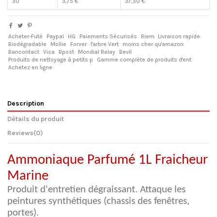
30
3,75 €
37,50 €
Acheter-Futé
Paypal
HG
Paiements Sécurisés
Riem
Livraison rapide
Biodégradable
Mollie
Forver
l'arbre Vert
moins cher qu'amazon
Bancontact
Visa
Bpost
Mondial Relay
Bevil
Produits de nettoyage à petits p
Gamme complète de produits d'ent
Achetez en ligne
Description
Détails du produit
Reviews
(0)
Ammoniaque Parfumé 1L Fraicheur
Marine
Produit d'entretien dégraissant. Attaque les
peintures synthétiques (chassis des fenêtres,
portes).