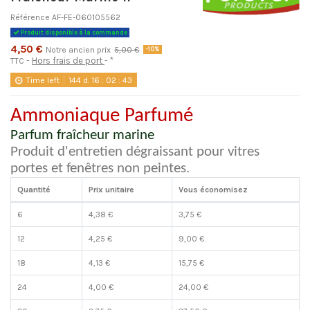
Référence
AF-FE-060105562
Produit disponible à la commande
4,50 €
Notre ancien prix
5,00 €
-10%
Hors frais de port
*
TTC
Time left
144
d.
16
:
02
:
42
Ammoniaque Parfumé
Parfum fraîcheur marine
Produit d'entretien dégraissant pour vitres
portes et fenêtres non peintes.
Quantité
Prix unitaire
Vous économisez
6
4,38 €
3,75 €
12
4,25 €
9,00 €
18
4,13 €
15,75 €
24
4,00 €
24,00 €