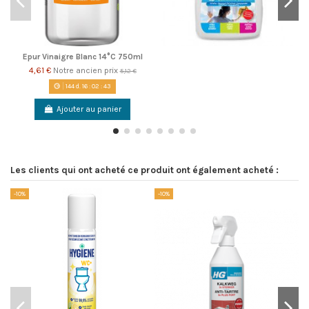
Epur Vinaigre Blanc 14°C 750ml
4,61 €
Notre ancien prix
5,12 €
144
d.
16
:
02
:
42
Ajouter au panier
Les clients qui ont acheté ce produit ont également acheté :
-10%
-10%
-1