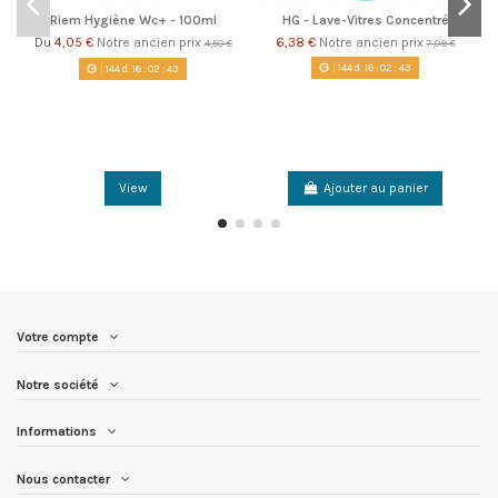
Riem Hygiène Wc+ - 100ml
HG - Lave-Vitres Concentré
4,05 €
Notre ancien prix
6,38 €
Notre ancien prix
Du
4,50 €
7,09 €
144
d.
16
:
02
:
42
144
d.
16
:
02
:
42
View
Ajouter au panier
Votre compte
Notre société
Informations
Nous contacter