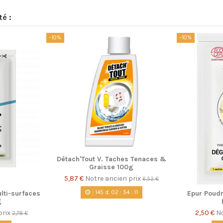
té :
-10%
-10%
Détach'Tout V. Taches Tenaces &
Graisse 100g
5,87 €
Notre ancien prix
6,52 €
145
d.
02
:
54
:
10
lti-surfaces
Epur Poudr
g
prix
2,50 €
No
2,78 €