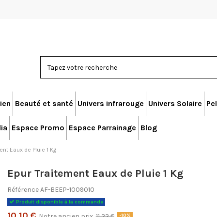
ien
Beauté et santé
Univers infrarouge
Univers Solaire
Pel
ia
Espace Promo
Espace Parrainage
Blog
ent Eaux de Pluie 1 Kg
Epur Traitement Eaux de Pluie 1 Kg
Référence
AF-BEEP-1009010
Produit disponible à la commande
10,10 €
Notre ancien prix
11,22 €
-10%