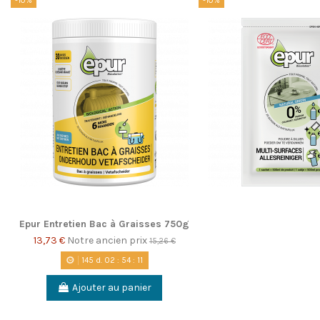
-10%
-10%
Epur Entretien Bac à Graisses 750g
13,73 €
Notre ancien prix
15,26 €
145
d.
02
:
54
:
10
Ajouter au panier