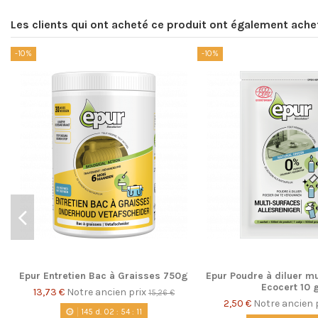
Les clients qui ont acheté ce produit ont également ache
-10%
-10%
Epur Entretien Bac à Graisses 750g
Epur Poudre à diluer mu
Ecocert 10 
13,73 €
Notre ancien prix
15,26 €
2,50 €
Notre ancien 
145
d.
02
:
54
:
10