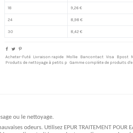
18
9,26 €
24
8,98 €
30
8,42 €
Acheter-Futé
Livraison rapide
Mollie
Bancontact
Visa
Bpost
Produits de nettoyage à petits p
Gamme complète de produits d'e
rosage ou le nettoyage.
e mauvaises odeurs. Utilisez EPUR TRAITEMENT POUR EAU