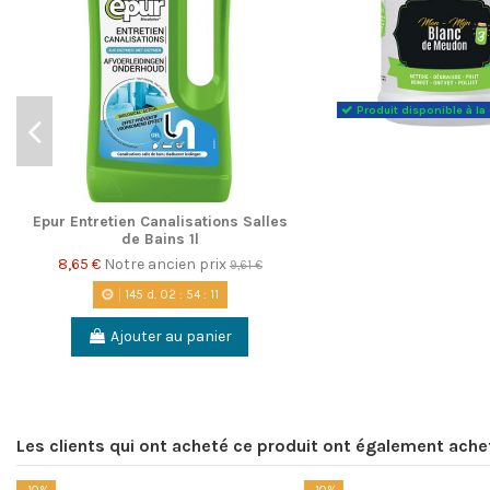
Produit disponible à 
Epur Entretien Canalisations Salles
de Bains 1l
8,65 €
Notre ancien prix
9,61 €
145
d.
02
:
54
:
10
Ajouter au panier
Les clients qui ont acheté ce produit ont également ache