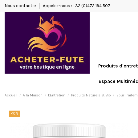
Nous contacter
Appelez-nous : +32 (0)472 194 507
Produits d'entret
Espace Multiméd
Accueil
A la Maison
L'Entretien
Produits Naturels & Bio
Epur Traitem
-10%