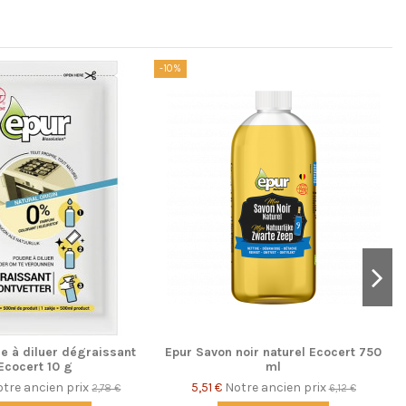
-10%
-
e à diluer dégraissant
Epur Savon noir naturel Ecocert 750
Ecocert 10 g
ml
tre ancien prix
5,51 €
Notre ancien prix
2,78 €
6,12 €