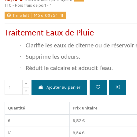
TTC
Hors frais de port
*
Time left
145
d.
02
:
54
:
10
Traitement Eaux de Pluie
·
Clarifie les eaux de citerne ou de réservoir 
·
Supprime les odeurs.
·
Réduit le calcaire et adoucit l’eau.
Ajouter au panier
Quantité
Prix unitaire
6
9,82 €
12
9,54 €