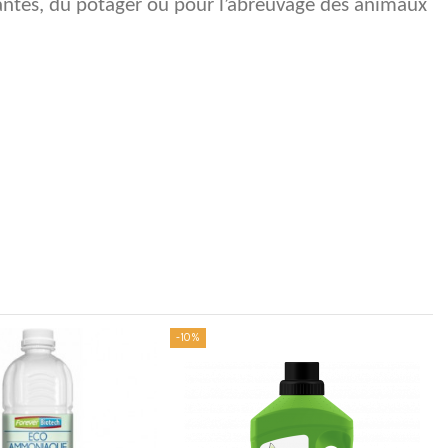
plantes, du potager ou pour l’abreuvage des animaux
-10%
-