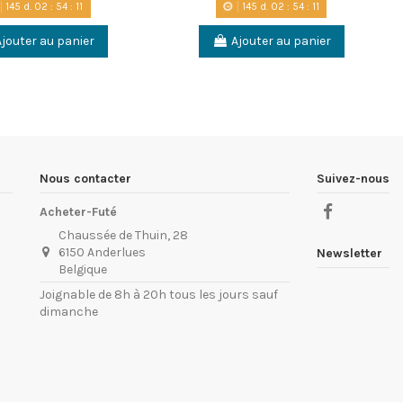
145
d.
02
:
54
:
10
145
d.
02
:
54
:
10
Ajouter au panier
Ajouter au panier
Nous contacter
Suivez-nous
Acheter-Futé
Chaussée de Thuin, 28
6150 Anderlues
Newsletter
Belgique
Joignable de 8h à 20h tous les jours sauf
dimanche