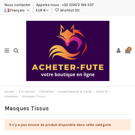
Nous contacter
Appelez-nous : +32 (0)472 194 507
Français
EUR €
Wishlist (
0
)
0
Accueil
A la Maison
L'Entretien
Espace Beauté & Santé
Covid-19
Masques
Masques Tissus
Masques Tissus
Il n'y a pas encore de produit disponible dans cette catégorie