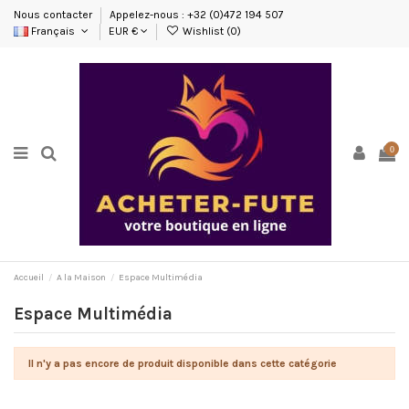
Nous contacter
Appelez-nous : +32 (0)472 194 507
Français
EUR €
Wishlist (
0
)
0
Accueil
A la Maison
Espace Multimédia
Espace Multimédia
Il n'y a pas encore de produit disponible dans cette catégorie