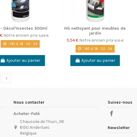
- Décol'Insectes 500ml
HG nettoyant pour meubles de
jardin
 €
Notre ancien prix
5,69 €
5,54 €
Notre ancien prix
6,15 €
145
d.
18
:
02
:
53
145
d.
18
:
02
:
53
Ajouter au panier
Ajouter au panier
Nous contacter
Suivez-nous
Acheter-Futé
Chaussée de Thuin, 28
6150 Anderlues
Newsletter
Belgique