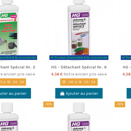
sponible à la commande
Produit disponible à la commande
Pro
hant Spécial Nr. 2
HG - Détachant Spécial Nr. 6
HG -
e ancien prix
4,36 €
Notre ancien prix
4,36
4,85 €
4,85 €
45
d.
18
:
02
:
53
145
d.
18
:
02
:
53
uter au panier
Ajouter au panier
-10%
-10%