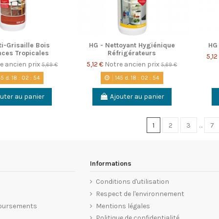
i-Grisaille Bois
HG - Nettoyant Hygiénique
HG 
nces Tropicales
Réfrigérateurs
5,12
e ancien prix
5,12 €
Notre ancien prix
5,69 €
5,69 €
45
d.
18
:
02
:
53
145
d.
18
:
02
:
53
uter au panier
Ajouter au panier
1
2
3
…
7
Informations
Conditions d'utilisation
Respect de l'environnement
oursements
Mentions légales
Politique de confidentialité