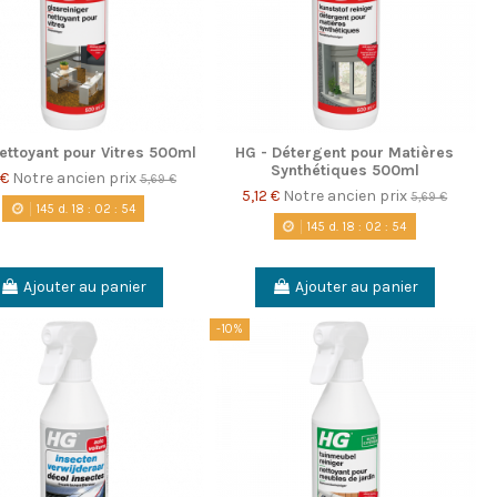
ettoyant pour Vitres 500ml
HG - Détergent pour Matières
Synthétiques 500ml
 €
Notre ancien prix
5,69 €
5,12 €
Notre ancien prix
5,69 €
145
d.
18
:
02
:
53
145
d.
18
:
02
:
53
Ajouter au panier
Ajouter au panier
-10%