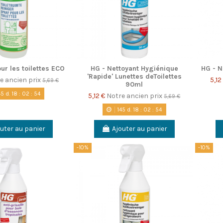
ur les toilettes ECO
HG - Nettoyant Hygiénique
HG - N
'Rapide' Lunettes deToilettes
e ancien prix
5,12
5,69 €
90ml
45
d.
18
:
02
:
53
5,12 €
Notre ancien prix
5,69 €
145
d.
18
:
02
:
53
uter au panier
Ajouter au panier
-10%
-10%