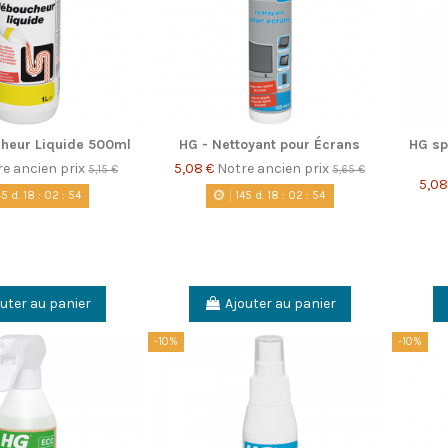
heur Liquide 500ml
HG - Nettoyant pour Écrans
HG sp
re ancien prix
5,08 €
Notre ancien prix
5,15 €
5,65 €
5,08
45
d.
18
:
02
:
53
145
d.
18
:
02
:
53
uter au panier
Ajouter au panier
-10%
-10%