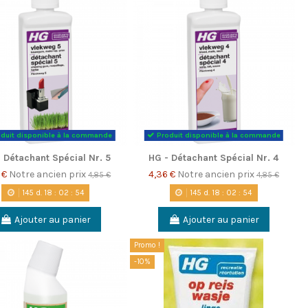
duit disponible à la commande
Produit disponible à la commande
 Détachant Spécial Nr. 5
HG - Détachant Spécial Nr. 4
 €
Notre ancien prix
4,36 €
Notre ancien prix
4,85 €
4,85 €
145
d.
18
:
02
:
53
145
d.
18
:
02
:
53
Ajouter au panier
Ajouter au panier
Promo !
-10%