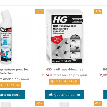
-10%
-10%
ygiénique pour les
HGX - Attrape-Mouches
HG
Toilettes
3,74 €
Notre ancien prix
3,8
4,15 €
e ancien prix
3,59 €
145
d.
18
:
02
:
53
45
d.
18
:
02
:
53
uter au panier
Ajouter au panier
-10%
-10%