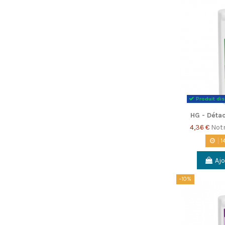
Produit di
HG - Détac
4,36 €
Notr
1
Ajo
-10%