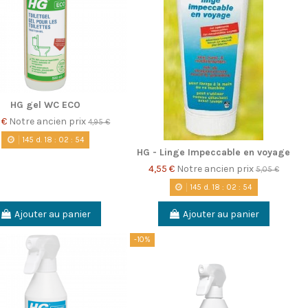
HG gel WC ECO
 €
Notre ancien prix
4,95 €
145
d.
18
:
02
:
53
HG - Linge Impeccable en voyage
4,55 €
Notre ancien prix
5,05 €
145
d.
18
:
02
:
53
Ajouter au panier
Ajouter au panier
-10%