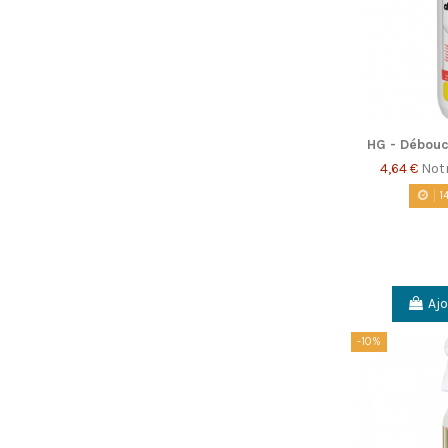
HG - Débouc
4,64 €
Not
1
Ajo
-10%