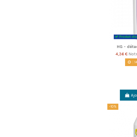
Produit di
HG - déta
4,36 €
Notr
1
Ajo
-10%