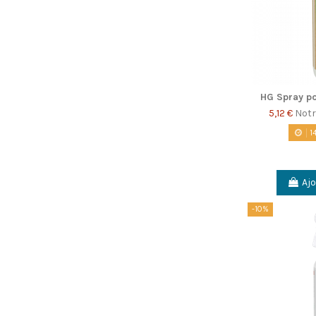
HG Spray po
5,12 €
Notr
1
Ajo
-10%