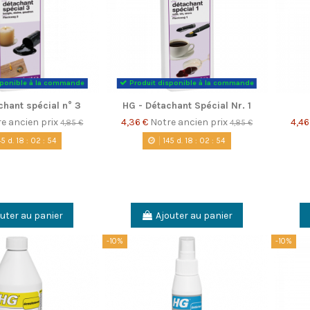
sponible à la commande
Produit disponible à la commande
chant spécial n° 3
HG - Détachant Spécial Nr. 1
e ancien prix
4,36 €
Notre ancien prix
4,46
4,85 €
4,85 €
45
d.
18
:
02
:
53
145
d.
18
:
02
:
53
uter au panier
Ajouter au panier
-10%
-10%