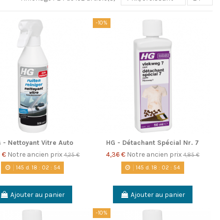
-10%
 - Nettoyant Vitre Auto
HG - Détachant Spécial Nr. 7
3 €
Notre ancien prix
4,36 €
Notre ancien prix
4,25 €
4,85 €
145
d.
18
:
02
:
53
145
d.
18
:
02
:
53
Ajouter au panier
Ajouter au panier
-10%