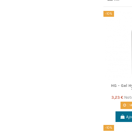
-10%
HG - Gel H
3,23 €
Notr
1
Ajo
-10%