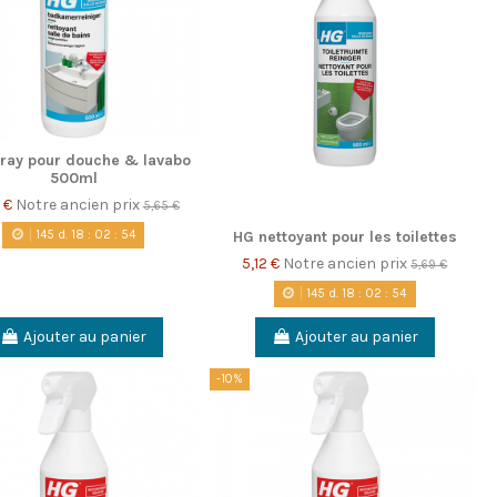
ray pour douche & lavabo
500ml
 €
Notre ancien prix
5,65 €
145
d.
18
:
02
:
53
HG nettoyant pour les toilettes
5,12 €
Notre ancien prix
5,69 €
145
d.
18
:
02
:
53
Ajouter au panier
Ajouter au panier
-10%