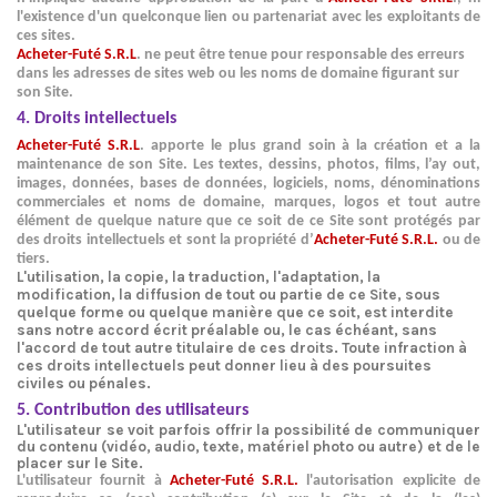
l'existence d'un quelconque lien ou partenariat avec les exploitants de
ces sites.
Acheter-Futé S.R.L
. ne peut être tenue pour responsable des erreurs
dans les adresses de sites web ou les noms de domaine figurant sur
son Site.
4. Droits intellectuels
Acheter-Futé S.R.L
. apporte le plus grand soin à la création et a la
maintenance de son Site. Les textes, dessins, photos, films, l’ay out,
images, données, bases de données, logiciels, noms, dénominations
commerciales et noms de domaine, marques, logos et tout autre
élément de quelque nature que ce soit de ce Site sont protégés par
des droits intellectuels et sont la propriété d’
Acheter-Futé S.R.L.
ou de
tiers.
L'utilisation, la copie, la traduction, l'adaptation, la
modification, la diffusion de tout ou partie de ce Site, sous
quelque forme ou quelque manière que ce soit, est interdite
sans notre accord écrit préalable ou, le cas échéant, sans
l'accord de tout autre titulaire de ces droits. Toute infraction à
ces droits intellectuels peut donner lieu à des poursuites
civiles ou pénales.
5. Contribution des utilisateurs
L'utilisateur se voit parfois offrir la possibilité de communiquer
du contenu (vidéo, audio, texte, matériel photo ou autre) et de le
placer sur le Site.
L'utilisateur fournit à
Acheter-Futé S.R.L.
l'autorisation explicite de