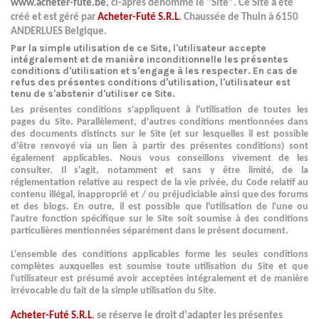
www.acheter-fute.be
, ci-après dénommé le "Site". Ce Site a été
créé et est géré par
Acheter-Futé S.R.L
.
Chaussée de Thuin à 6150
ANDERLUES Belgique.
Par la simple utilisation de ce Site, l'utilisateur accepte
intégralement et de manière inconditionnelle les présentes
conditions d'utilisation et s'engage à les respecter. En cas de
refus des présentes conditions d'utilisation, l'utilisateur est
tenu de s'abstenir d'utiliser ce Site.
Les présentes conditions s'appliquent à l'utilisation de toutes les
pages du Site. Parallèlement, d'autres conditions mentionnées dans
des documents distincts sur le Site (et sur lesquelles il est possible
d'être renvoyé via un lien à partir des présentes conditions) sont
également applicables. Nous vous conseillons vivement de les
consulter. Il s'agit, notamment et sans y être limité, de la
réglementation relative au respect de la vie privée, du Code relatif au
contenu illégal, inapproprié et / ou préjudiciable ainsi que des forums
et des blogs. En outre, il est possible que l'utilisation de l'une ou
l'autre fonction spécifique sur le Site soit soumise à des conditions
particulières mentionnées séparément dans le présent document.
L'ensemble des conditions applicables forme les seules conditions
complètes auxquelles est soumise toute utilisation du Site et que
l'utilisateur est présumé avoir acceptées intégralement et de manière
irrévocable du fait de la simple utilisation du Site.
Acheter-Futé S.R.L
. se réserve le droit d'adapter les présentes