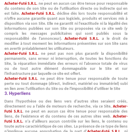
Acheter-Futé S.R.L.
ne peut en aucun cas être tenue pour responsable
du contenu de son Site ou de l'utilisation directe ou indirecte qui en
est faite.
Acheter-Futé S.R.L.
décline dès lors toute responsabilité et
n'offre aucune garantie quant aux logiciels, produits et services mis à
disposition via son Site. Elle ne garantit ni l'exactitude ni la légalité des
informations publiées sur son Site ou proposées via ce site web (y
compris les messages publicitaires qui sont publiés sous la
responsabilité de l'annonceur).
Acheter-Futé S.R.L.
a le droit de
modifier à tout moment les informations présentées sur son Site sans
en avertir préalablement les utilisateurs.
Acheter-Futé S.R.L.
ne peut pas non plus garantir la disponibilité
permanente, sans erreur ni interruption, de toutes les fonctions du
Site, la réparation immédiate des erreurs ni l'absence totale de virus
ou de tout autre élément dommageable sur le Site et sur
l'infrastructure par laquelle ce site est offert.
Acheter-Futé S.R.L
. ne peut être tenue pour responsable de toute
perte ou tout dommage (direct, indirect, matériel ou immatériel) subi
en lien avec l'utilisation du Site ou de l'impossibilité d'utiliser le Site
3. Hyperliens
Dans l'hypothèse ou des liens vers d'autres sites seraient créés,
directement ou a l'aide de moteurs de recherche, via ce Site,
Acheter-
Futé S.R.L
. ne peut en aucun cas être tenue pour responsable des
liens, de l'existence et du contenu de ces autres sites web.
Acheter-
Futé S.R.L.
n'a d'ailleurs aucun contrôle sur les liens, le contenu ou
toute autre caractéristique de ces sites. La présence de ce type de liens
n'implique aucune approbation de la part d’
Acheter-Futé S.R.L
., ni