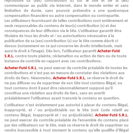
reproduire sa (ses) contribution (s) sur le Site et de la (les)
communiquer au public via internet, dans le monde entier et sans
limitation de durée, sans pouvoir prétendre a une quelconque
compensation financière ou autre compensation ou contrepartie.
Les utilisateurs fournissant de telles contributions sont entièrement et
seuls responsables du contenu de leur(s) contribution (s) et des
conséquences de leur diffusion via le Site. L'utilisateur garantit être
titulaire de tous les droits et ⁄ ou autorisations nécessaires à la
publication de sa (ses) contribution (s) sur le Site comme décrit ci-
dessus (notamment en ce qui concerne les droits intellectuels, mais
aussi le droit à l'image). Dès lors, l'utilisateur garantit
Acheter-Futé
S.R.L.
contre toute plainte, réclamation ou action de tiers ou de toute
instance de contrôle en rapport avec ces contributions.
Acheter-Futé S.R.L
. ne peut exercer de contrôle préalable de toutes les
contributions et n'est pas en mesure de constater des violations aux
droits de tiers. Néanmoins,
Acheter-Futé S.R.L.
se réserve le droit de
ne pas diffuser ou de supprimer de son Site tout contenu illégal, ou
tout contenu dont il peut être raisonnablement supposé qu'il
constitue une violation aux droits de tiers, sans en avertir
préalablement l'utilisateur ayant transmis le contenu en question.
L'utilisateur n'est évidemment pas autorisé à placer du contenu illégal,
inapproprié, et ⁄ ou préjudiciable sur le Site (voir Code relatif au
contenu illégal, inapproprié et ⁄ ou préjudiciable).
Acheter-Futé S.R.L.
ne peut exercer de contrôle préalable de l'ensemble du contenu placé
par des utilisateurs sur le Site, mais se réserve le droit de supprimer ou
rendre inaccessible à tout moment le contenu qu'elle qualifie d'illégal