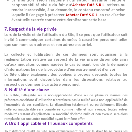
La mention selon laquelle l'utilisateur assume l'entière
responsabilité civile du fait qu’
Acheter-Futé S.R.L.
retirera ou
rendra inaccessible, à sa demande, le contenu concerné et selon
laquelle il s'engage à préserver
Acheter-Futé S.R.L
. en cas d'action
éventuelle exercée contre cette dernière sur cette base
7. Respect de la vie privée
Lors de la visite et de l'utilisation du Site, il se peut que l'utilisateur soit
invité à communiquer certaines données à caractère personnel telles
que son nom, son adresse et son adresse courriel.
La collecte et l'utilisation de ces données sont soumises à la
réglementation relative au respect de la vie privée disponible ainsi
qu'aux modalités communiquées le cas échéant lors de la demande
d'informations lors de la procédure d'enregistrement et d'envoi
Le Site utilise également des cookies à propos desquels toutes les
informations sont disponibles dans les dispositions relatives au
respect des données à caractère personnel.
8. Nullité d'une clause
La nullité, l'illégalité ou la non-applicabilité d'une ou de plusieurs clauses des
présentes conditions d'utilisation n'entraînera pas la nullité ou la non-applicabilité de
l'ensemble de ces conditions. La disposition totalement ou partiellement illégale,
nulle ou inapplicable sera considérée comme nulle et non avenue, toutes autres
modalités restant d'application. La modalité déclarée nulle et non avenue sera alors
remplacée par une autre modalité ayant le même effet.
9. Droit applicable et tribunaux compétents
Tout différend relatif au Site sera exclusivement régi par le droit belge. Seuls les