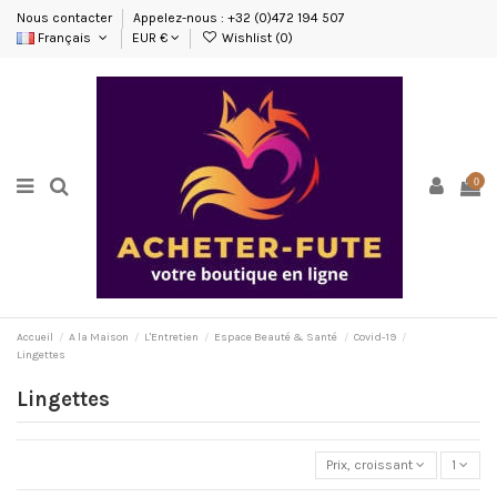
Nous contacter
Appelez-nous : +32 (0)472 194 507
Français
EUR €
Wishlist (
0
)
0
Accueil
A la Maison
L'Entretien
Espace Beauté & Santé
Covid-19
Lingettes
Lingettes
Prix, croissant
1