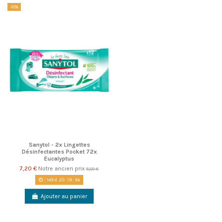
-10%
Sanytol - 2x Lingettes
Désinfectantes Pocket 72x
Eucalyptus
7,20 €
Notre ancien prix
8,00 €
145
d.
20
:
19
:
54
Ajouter au panier