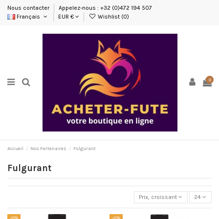
Nous contacter
Appelez-nous : +32 (0)472 194 507
Français
EUR €
Wishlist (
0
)
0
Accueil
Nos Partenaires
Fulgurant
Fulgurant
Prix, croissant
24
-10%
-10%