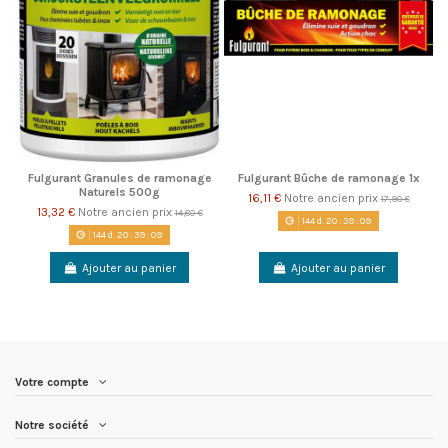
Fulgurant Granules de ramonage
Fulgurant Bûche de ramonage 1x
Naturels 500g
16,11 €
Notre ancien prix
17,90 €
13,32 €
Notre ancien prix
14,80 €
144
d.
20
:
39
:
08
144
d.
20
:
39
:
08
Ajouter au panier
Ajouter au panier
Votre compte
Notre société