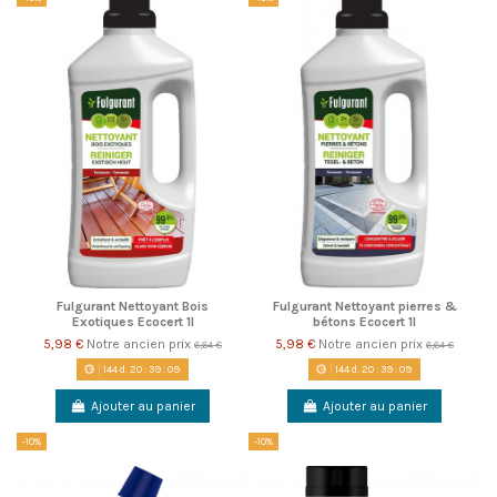
Fulgurant Nettoyant Bois
Fulgurant Nettoyant pierres &
Exotiques Ecocert 1l
bétons Ecocert 1l
5,98 €
Notre ancien prix
5,98 €
Notre ancien prix
6,64 €
6,64 €
144
d.
20
:
39
:
08
144
d.
20
:
39
:
08
Ajouter au panier
Ajouter au panier
-10%
-10%