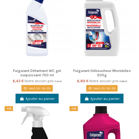
Fulgurant Détartrant WC gel
Fulgurant Déboucheur Microbilles
surpuissant 750 ml
500g
6,43 €
Notre ancien prix
6,89 €
Notre ancien prix
7,14 €
7,66 €
144
d.
20
:
39
:
08
144
d.
20
:
39
:
08
Ajouter au panier
Ajouter au panier
-10%
-10%