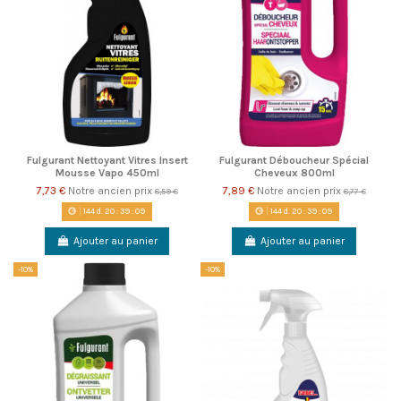
Fulgurant Nettoyant Vitres Insert
Fulgurant Déboucheur Spécial
Mousse Vapo 450ml
Cheveux 800ml
7,73 €
Notre ancien prix
7,89 €
Notre ancien prix
8,59 €
8,77 €
144
d.
20
:
39
:
08
144
d.
20
:
39
:
08
Ajouter au panier
Ajouter au panier
-10%
-10%