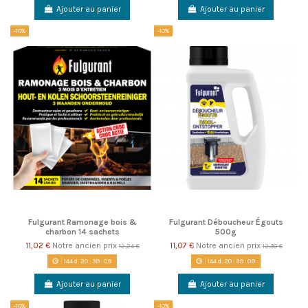
Ajouter au panier
Ajouter au panier
-10%
-10%
Fulgurant Ramonage bois &
Fulgurant Déboucheur Égouts
charbon 14 sachets
500g
11,02 €
Notre ancien prix
11,07 €
Notre ancien prix
12,24 €
12,30 €
144
d.
20
:
39
:
08
144
d.
20
:
39
:
08
Ajouter au panier
Ajouter au panier
-10%
-10%