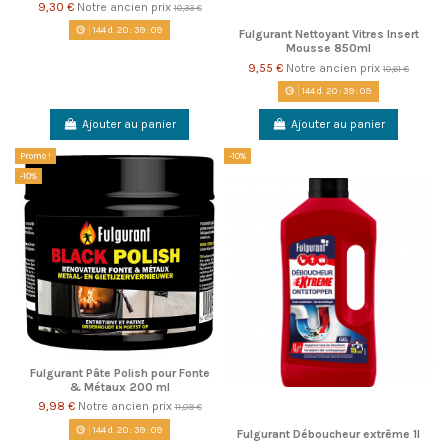
9,30 €
Notre ancien prix
10,33 €
144
d.
20
:
39
:
08
Fulgurant Nettoyant Vitres Insert
Mousse 850ml
9,55 €
Notre ancien prix
10,61 €
144
d.
20
:
39
:
08
Ajouter au panier
Ajouter au panier
Promo !
-10%
-10%
Fulgurant Pâte Polish pour Fonte
& Métaux 200 ml
9,98 €
Notre ancien prix
11,09 €
144
d.
20
:
39
:
08
Fulgurant Déboucheur extrême 1l