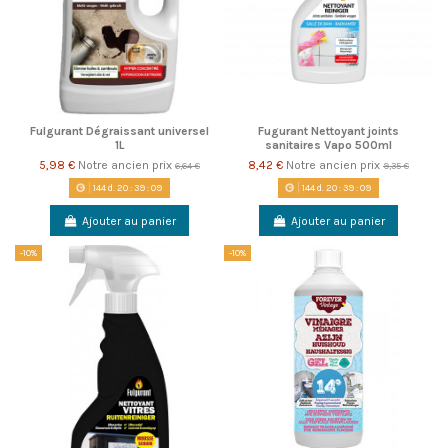
Fulgurant Dégraissant universel
Fugurant Nettoyant joints
1L
sanitaires Vapo 500ml
5,98 €
Notre ancien prix
8,42 €
Notre ancien prix
6,64 €
9,35 €
144
d.
20
:
39
:
08
144
d.
20
:
39
:
08
Ajouter au panier
Ajouter au panier
-10%
-10%