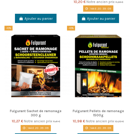
10,20 €
Notre ancien prix
11,33 €
144
d.
20
:
39
:
08
Ajouter au panier
Ajouter au panier
-10%
-10%
Fulgurant Sachet de ramonage
Fulgurant Pellets de ramonage
300 g
1500g
10,27 €
Notre ancien prix
10,98 €
Notre ancien prix
11,41 €
12,20 €
144
d.
20
:
39
:
08
144
d.
20
:
39
:
08