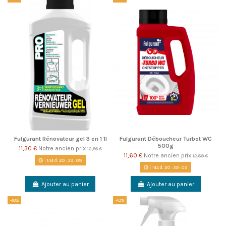
Fulgurant Rénovateur gel 3 en 1 1l
Fulgurant Déboucheur Turbot WC
500g
11,30 €
Notre ancien prix
12,56 €
11,60 €
Notre ancien prix
12,89 €
144
d.
20
:
39
:
08
144
d.
20
:
39
:
08
Ajouter au panier
Ajouter au panier
-10%
-10%