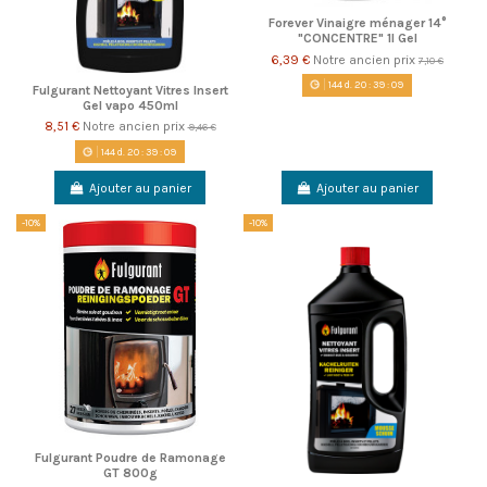
Forever Vinaigre ménager 14°
"CONCENTRE" 1l Gel
6,39 €
Notre ancien prix
7,10 €
144
d.
20
:
39
:
08
Fulgurant Nettoyant Vitres Insert
Gel vapo 450ml
8,51 €
Notre ancien prix
9,46 €
144
d.
20
:
39
:
08
Ajouter au panier
Ajouter au panier
-10%
-10%
Fulgurant Poudre de Ramonage
GT 800g