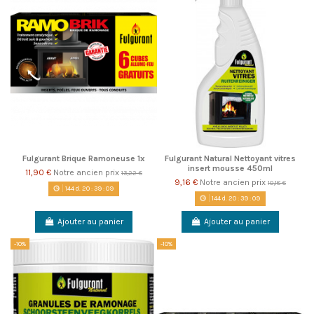
Fulgurant Brique Ramoneuse 1x
Fulgurant Natural Nettoyant vitres
insert mousse 450ml
11,90 €
Notre ancien prix
13,22 €
9,16 €
Notre ancien prix
10,18 €
144
d.
20
:
39
:
08
144
d.
20
:
39
:
08
Ajouter au panier
Ajouter au panier
-10%
-10%