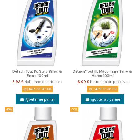
Détach'Tout IV. Stylo Billes &
Détach'Tout III. Maquillage Terre &
Encre 100ml
Herbe 100ml
5,92 €
Notre ancien prix
6,09 €
Notre ancien prix
6,58 €
6,77 €
146
d.
22
:
32
:
09
146
d.
22
:
32
:
09
Ajouter au panier
Ajouter au panier
-10%
-10%