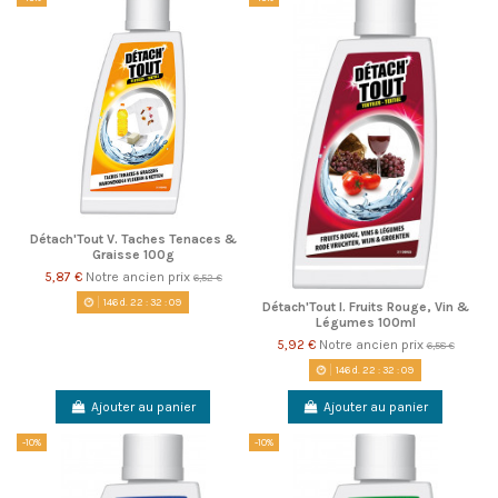
Détach'Tout V. Taches Tenaces &
Graisse 100g
5,87 €
Notre ancien prix
6,52 €
146
d.
22
:
32
:
09
Détach'Tout I. Fruits Rouge, Vin &
Légumes 100ml
5,92 €
Notre ancien prix
6,58 €
146
d.
22
:
32
:
09
Ajouter au panier
Ajouter au panier
-10%
-10%