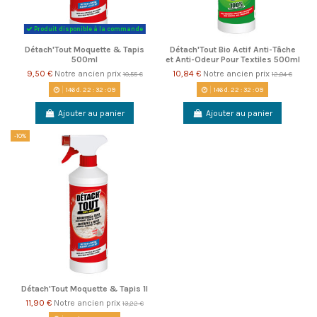
Produit disponible à la commande
Détach'Tout Moquette & Tapis
Détach'Tout Bio Actif Anti-Tâche
500ml
et Anti-Odeur Pour Textiles 500ml
9,50 €
Notre ancien prix
10,84 €
Notre ancien prix
10,55 €
12,04 €
146
d.
22
:
32
:
09
146
d.
22
:
32
:
09
Ajouter au panier
Ajouter au panier
-10%
Détach'Tout Moquette & Tapis 1l
11,90 €
Notre ancien prix
13,22 €