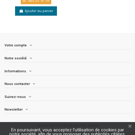
146
d.
22
:
32
:
09
Ajouter au panier
Votre compte
Notre société
Informations
Nous contacter
Suivez-nous
Newsletter
Tous les prix sont TTC et
hors frais de port
En poursuivant, vous acceptez l’utilisation de cookies par
notre société, afin de vous proposer des publicités ciblées,