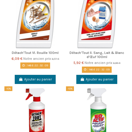
Détach'Tout VI. Rouille 100ml
Détach'Tout II. Sang, Lait & Blanc
d'Œuf 100ml
6,09 €
Notre ancien prix
6,77 €
5,92 €
Notre ancien prix
6,58 €
146
d.
22
:
32
:
09
146
d.
22
:
32
:
09
Ajouter au panier
Ajouter au panier
-10%
-10%