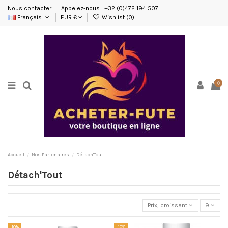
Nous contacter
Appelez-nous : +32 (0)472 194 507
Français
EUR €
Wishlist (
0
)
0
Accueil
Nos Partenaires
Détach'Tout
Détach'Tout
Prix, croissant
9
-10%
-10%