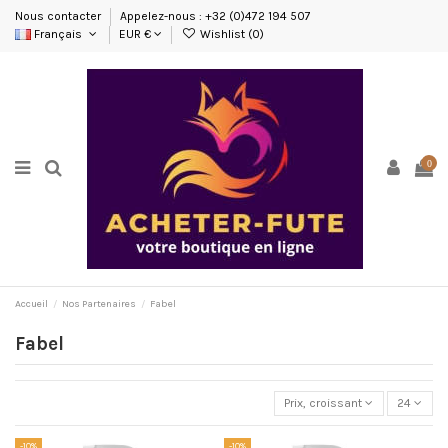
Nous contacter
Appelez-nous : +32 (0)472 194 507
Français
EUR €
Wishlist (
0
)
0
Accueil
Nos Partenaires
Fabel
Fabel
Prix, croissant
24
-10%
-10%