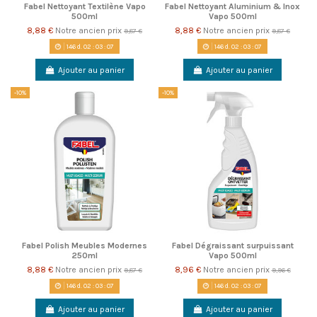
Fabel Nettoyant Textilène Vapo
Fabel Nettoyant Aluminium & Inox
500ml
Vapo 500ml
8,88 €
Notre ancien prix
8,88 €
Notre ancien prix
9,87 €
9,87 €
146
d.
02
:
03
:
06
146
d.
02
:
03
:
06
Ajouter au panier
Ajouter au panier
-10%
-10%
Fabel Polish Meubles Modernes
Fabel Dégraissant surpuissant
250ml
Vapo 500ml
8,88 €
Notre ancien prix
8,96 €
Notre ancien prix
9,87 €
9,96 €
146
d.
02
:
03
:
06
146
d.
02
:
03
:
06
Ajouter au panier
Ajouter au panier