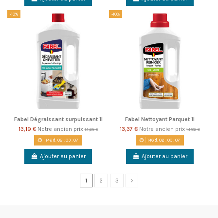
-10%
-10%
Fabel Dégraissant surpuissant 1l
Fabel Nettoyant Parquet 1l
13,19 €
Notre ancien prix
13,37 €
Notre ancien prix
14,65 €
14,86 €
146
d.
02
:
03
:
06
146
d.
02
:
03
:
06
Ajouter au panier
Ajouter au panier
1
2
3