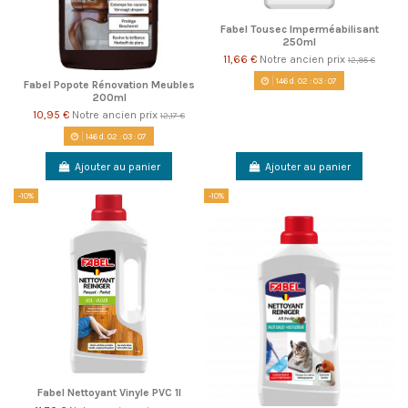
Fabel Tousec Imperméabilisant
250ml
11,66 €
Notre ancien prix
12,95 €
146
d.
02
:
03
:
06
Fabel Popote Rénovation Meubles
200ml
10,95 €
Notre ancien prix
12,17 €
146
d.
02
:
03
:
06
Ajouter au panier
Ajouter au panier
-10%
-10%
Fabel Nettoyant Vinyle PVC 1l