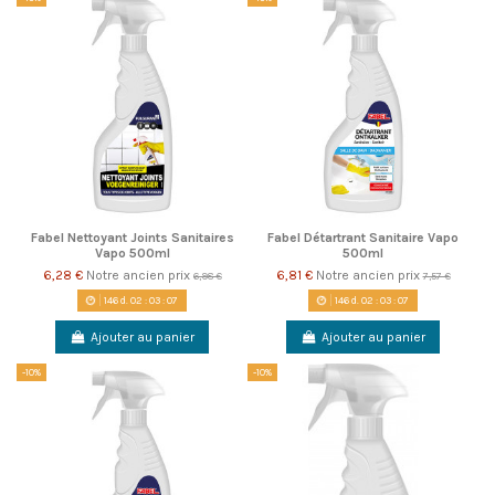
Fabel Nettoyant Joints Sanitaires
Fabel Détartrant Sanitaire Vapo
Vapo 500ml
500ml
6,28 €
Notre ancien prix
6,81 €
Notre ancien prix
6,98 €
7,57 €
146
d.
02
:
03
:
06
146
d.
02
:
03
:
06
Ajouter au panier
Ajouter au panier
-10%
-10%