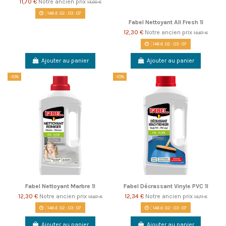
11,70 €
Notre ancien prix
13,00 €
146
d.
02
:
03
:
06
Fabel Nettoyant All Fresh 1l
12,30 €
Notre ancien prix
13,67 €
146
d.
02
:
03
:
06
Ajouter au panier
Ajouter au panier
-10%
-10%
Fabel Nettoyant Marbre 1l
Fabel Décrassant Vinyle PVC 1l
12,30 €
Notre ancien prix
12,34 €
Notre ancien prix
13,67 €
13,71 €
146
d.
02
:
03
:
06
146
d.
02
:
03
:
06
Ajouter au panier
Ajouter au panier