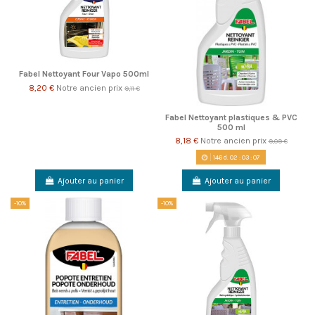
Fabel Nettoyant Four Vapo 500ml
8,20 €
Notre ancien prix
9,11 €
Fabel Nettoyant plastiques & PVC
500 ml
8,18 €
Notre ancien prix
9,09 €
146
d.
02
:
03
:
06
Ajouter au panier
Ajouter au panier
-10%
-10%