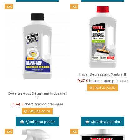
-10%
-10%
Fabel Décrassant Marbre 1l
9,57 €
Notre ancien prix
10,63 €
146
d.
02
:
03
:
06
Détartre-tout Détartrant Industriel
1l
12,64 €
Notre ancien prix
14,04 €
146
d.
02
:
03
:
06
Ajouter au panier
Ajouter au panier
-10%
-10%