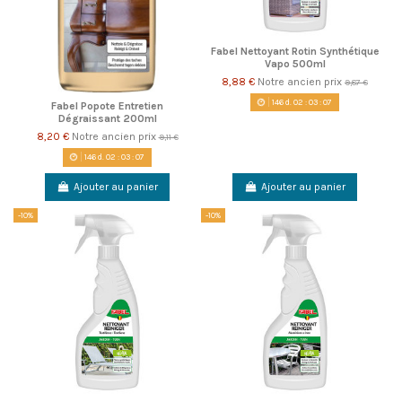
Fabel Nettoyant Rotin Synthétique
Vapo 500ml
8,88 €
Notre ancien prix
9,87 €
146
d.
02
:
03
:
06
Fabel Popote Entretien
Dégraissant 200ml
8,20 €
Notre ancien prix
9,11 €
146
d.
02
:
03
:
06
Ajouter au panier
Ajouter au panier
-10%
-10%