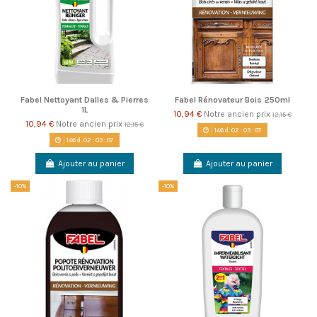
Fabel Nettoyant Dalles & Pierres
Fabel Rénovateur Bois 250ml
1L
10,94 €
Notre ancien prix
12,15 €
10,94 €
Notre ancien prix
12,15 €
146
d.
02
:
03
:
06
146
d.
02
:
03
:
06
Ajouter au panier
Ajouter au panier
-10%
-10%