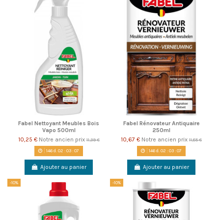
Fabel Nettoyant Meubles Bois
Fabel Rénovateur Antiquaire
Vapo 500ml
250ml
10,25 €
Notre ancien prix
10,67 €
Notre ancien prix
11,39 €
11,85 €
146
d.
02
:
03
:
06
146
d.
02
:
03
:
06
Ajouter au panier
Ajouter au panier
-10%
-10%