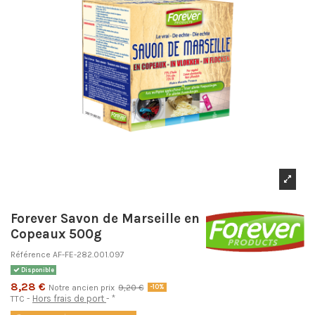
Forever Savon de Marseille en
Copeaux 500g
Référence
AF-FE-282.001.097
Disponible
8,28 €
Notre ancien prix
9,20 €
-10%
Hors frais de port
*
TTC