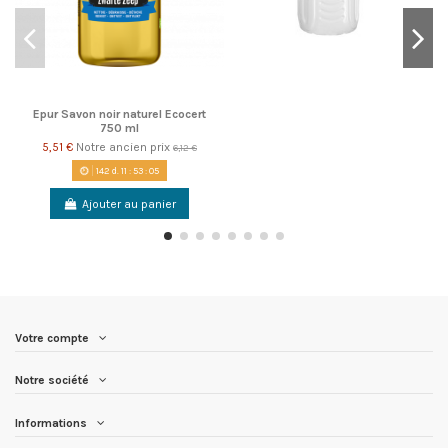
Epur Savon noir naturel Ecocert
750 ml
5,51 €
Notre ancien prix
6,12 €
142
d.
11
:
53
:
05
Ajouter au panier
Votre compte
Notre société
Informations