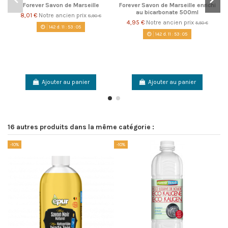
Forever Savon de Marseille
Forever Savon de Marseille enrichi
au bicarbonate 500ml
8,01 €
Notre ancien prix
8,90 €
4,95 €
Notre ancien prix
5,50 €
142
d.
11
:
53
:
05
142
d.
11
:
53
:
05
Ajouter au panier
Ajouter au panier
16 autres produits dans la même catégorie :
-10%
-10%
-1