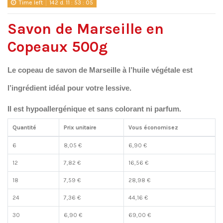
Time left
142
d.
11
:
53
:
05
Savon de Marseille en
Copeaux 500g
Le
copeau de savon de Marseille à l’huile végétale
est
l’ingrédient idéal pour votre
lessive.
Il est hypoallergénique et sans colorant ni parfum.
Quantité
Prix unitaire
Vous économisez
6
8,05 €
6,90 €
12
7,82 €
16,56 €
18
7,59 €
28,98 €
24
7,36 €
44,16 €
30
6,90 €
69,00 €