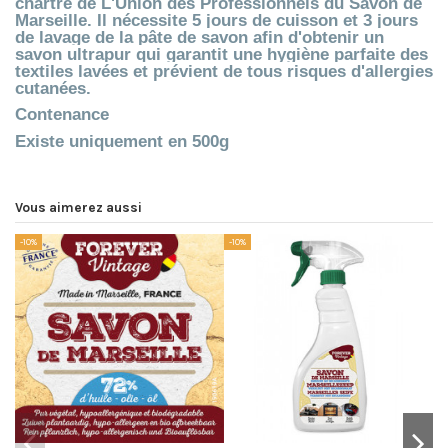
chartre de L'Union des Professionnels du Savon de
Marseille. Il nécessite 5 jours de cuisson et 3 jours
de lavage de la pâte de savon afin d'obtenir un
savon ultrapur qui garantit une hygiène parfaite des
textiles lavées et prévient de tous risques d'allergies
cutanées.
Contenance
Existe uniquement en 500g
Vous aimerez aussi
-10%
-10%
-1