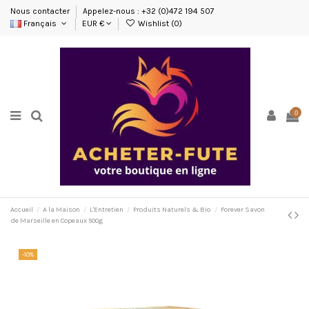
Nous contacter
Appelez-nous : +32 (0)472 194 507
Français
EUR €
Wishlist (
0
)
0
Accueil
A la Maison
L'Entretien
Produits Naturels & Bio
Forever Savon
de Marseille en Copeaux 500g
-10%