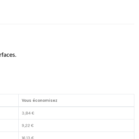
rfaces.
Vous économisez
3,84 €
9,22 €
16,13 €