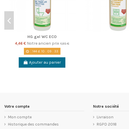
HG gel WC ECO
4,46 €
Notre ancien prix
4,95 €
144
d.
10
:
09
:
33
Ajouter au panier
Votre compte
Notre société
Mon compte
Livraison
Historique des commandes
RGPD 2018