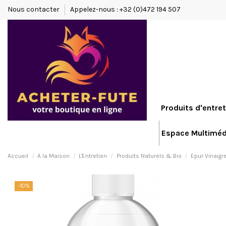
Nous contacter
Appelez-nous : +32 (0)472 194 507
Produits d'entret
Espace Multiméd
Accueil
A la Maison
L'Entretien
Produits Naturels & Bio
Epur Vinaigr
-10%