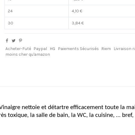
24
4,10 €
30
3,84 €
Acheter-Futé
Paypal
HG
Paiements Sécurisés
Riem
Livraison r
moins cher qu'amazon
Vinaigre nettoie et détartre efficacement toute la mais
rès toxique, la salle de bain, la WC, la cuisine, … bref