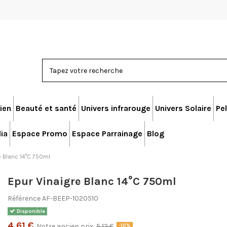
ien
Beauté et santé
Univers infrarouge
Univers Solaire
Pel
ia
Espace Promo
Espace Parrainage
Blog
e Blanc 14°C 750ml
Epur Vinaigre Blanc 14°C 750ml
Référence
AF-BEEP-1020510
Disponible
4,61 €
Notre ancien prix
5,12 €
-10%