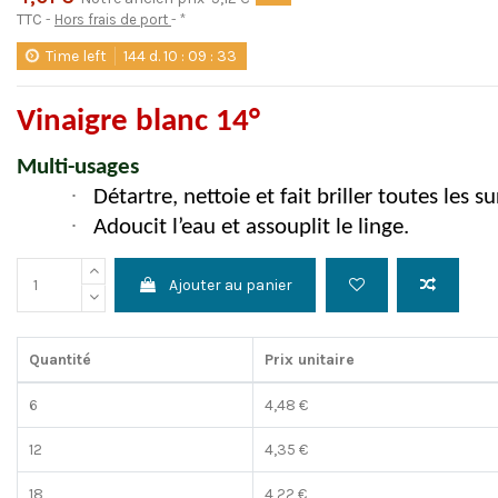
TTC
Hors frais de port
*
Time left
144
d.
10
:
09
:
33
Vinaigre blanc 14°
Multi-usages
·
Détartre, nettoie et fait briller toutes les su
·
Adoucit l’eau et assouplit le linge.
Ajouter au panier
Quantité
Prix unitaire
6
4,48 €
12
4,35 €
18
4,22 €