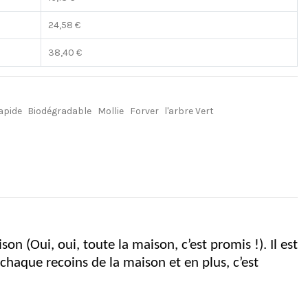
24,58 €
38,40 €
apide
Biodégradable
Mollie
Forver
l'arbre Vert
on (Oui, oui, toute la maison, c’est promis !). Il est
, chaque recoins de la maison et en plus, c’est