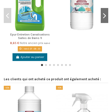
Epur Entretien Canalisations
Salles de Bains 1l
8,65 €
Notre ancien prix
9,61 €
144
d.
07
:
08
:
33
Ajouter au panier
Les clients qui ont acheté ce produit ont également acheté :
-10%
-10%