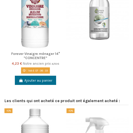
Forever Vinaigre ménager 14°
"CONCENTRE"
4,23 €
Notre ancien prix
4,70 €
144
d.
07
:
08
:
33
Ajouter au panier
Les clients qui ont acheté ce produit ont également acheté :
-10%
-10%