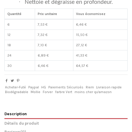
·
Nettoie et dégraisse en profondeur.
Quantité
Prix unitaire
Vous économisez
6
7,53 €
6,46 €
12
7,32 €
15,50 €
18
7,10 €
27,12 €
24
6,89 €
41,33 €
30
6,46 €
64,57 €
Acheter-Futé
Paypal
HG
Paiements Sécurisés
Riem
Livraison rapide
Biodégradable
Mollie
Forver
l'arbre Vert
moins cher qu'amazon
Description
Détails du produit
Reviews
(0)