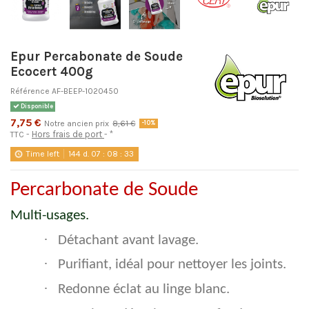
Epur Percabonate de Soude
Ecocert 400g
Référence
AF-BEEP-1020450
Disponible
7,75 €
Notre ancien prix
8,61 €
-10%
Hors frais de port
*
TTC
Time left
144
d.
07
:
08
:
33
Percarbonate de Soude
Multi-usages.
·
Détachant avant lavage.
·
Purifiant, idéal pour nettoyer les joints.
·
Redonne éclat au linge blanc.