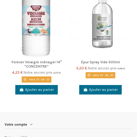
Forever Vinaigre ménager 14°
Epur Spray Vide 500ml
"CONCENTRE"
3,20 €
Notre ancien prix
3,56 €
4,23 €
Notre ancien prix
4,70 €
144
d.
07
:
08
:
33
144
d.
07
:
08
:
33
Ajouter au panier
Ajouter au panier
Votre compte