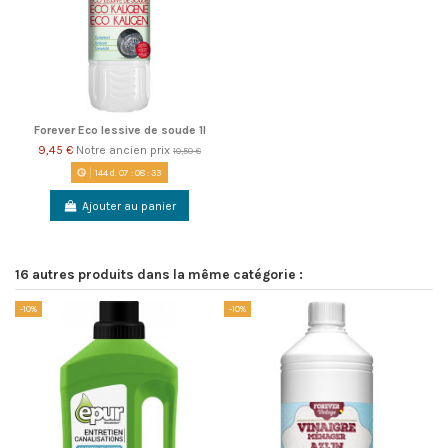
Forever Eco lessive de soude 1l
9,45 €
Notre ancien prix
10,50 €
144
d.
07
:
08
:
33
Ajouter au panier
16 autres produits dans la même catégorie :
-10%
-10%
-1