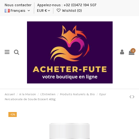
Nous contacter
Appelez-nous : +32 (0)472 194 507
Français
EUR €
Wishlist (
0
)
0
Accueil
A la Maison
L'Entretien
Produits Naturels & Bio
Epur
Percabonate de Soude Ecocert 400g
-10%