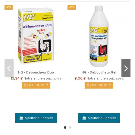
-10%
-10%
-1
HG - Déboucheur Duo
HG - Déboucheur Gel
13,94 €
Notre ancien prix
8,06 €
Notre ancien prix
15,49 €
8,95 €
142
d.
18
:
42
:
13
142
d.
18
:
42
:
13
Ajouter au panier
Ajouter au panier