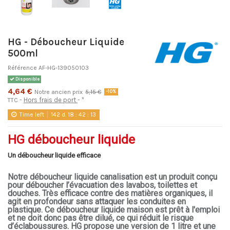
HG - Déboucheur Liquide
500ml
Référence
AF-HG-139050103
Disponible
4,64 €
Notre ancien prix
5,15 €
-10%
Hors frais de port
*
TTC
Time left
142
d.
18
:
42
:
13
HG déboucheur liquide
Un déboucheur liquide efficace
Notre déboucheur liquide canalisation est un produit conçu
pour déboucher l’évacuation des lavabos, toilettes et
douches. Très efficace contre des matières organiques, il
agit en profondeur sans attaquer les conduites en
plastique. Ce déboucheur liquide maison est prêt à l'emploi
et ne doit donc pas être dilué, ce qui réduit le risque
d’éclaboussures. HG propose une version de 1 litre et une