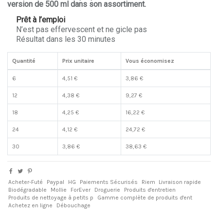
version de 500 ml dans son assortiment.
Prêt à l’emploi
N’est pas effervescent et ne gicle pas
Résultat dans les 30 minutes
Quantité
Prix unitaire
Vous économisez
6
4,51 €
3,86 €
12
4,38 €
9,27 €
18
4,25 €
16,22 €
24
4,12 €
24,72 €
30
3,86 €
38,63 €
Acheter-Futé
Paypal
HG
Paiements Sécurisés
Riem
Livraison rapide
Biodégradable
Mollie
ForEver
Droguerie
Produits d'entretien
Produits de nettoyage à petits p
Gamme complète de produits d'ent
Achetez en ligne
Débouchage