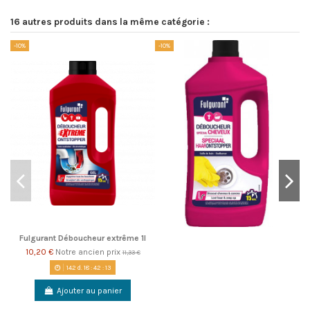
16 autres produits dans la même catégorie :
-10%
-10%
-1
Fulgurant Déboucheur extrême 1l
10,20 €
Notre ancien prix
11,33 €
142
d.
18
:
42
:
13
Ajouter au panier