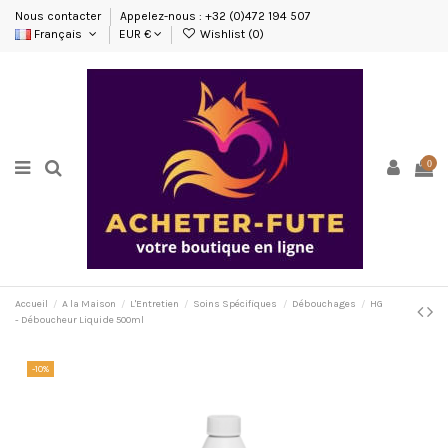
Nous contacter
Appelez-nous : +32 (0)472 194 507
Français
EUR €
Wishlist (
0
)
0
Accueil
A la Maison
L'Entretien
Soins Spécifiques
Débouchages
HG
- Déboucheur Liquide 500ml
-10%