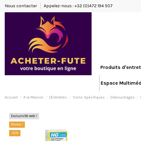
Nous contacter
Appelez-nous : +32 (0)472 194 507
Produits d'entret
Espace Multiméd
Accueil
A la Maison
L'Entretien
Soins Spécifiques
Débouchages
Exclusivité web !
Promo !
-10%