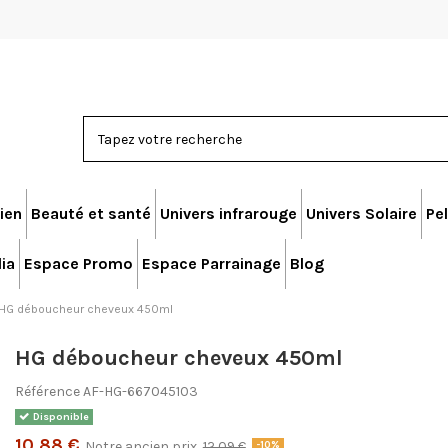
ien
Beauté et santé
Univers infrarouge
Univers Solaire
Pel
ia
Espace Promo
Espace Parrainage
Blog
HG déboucheur cheveux 450ml
HG déboucheur cheveux 450ml
Référence
AF-HG-667045103
Disponible
10,88 €
Notre ancien prix
12,09 €
-10%