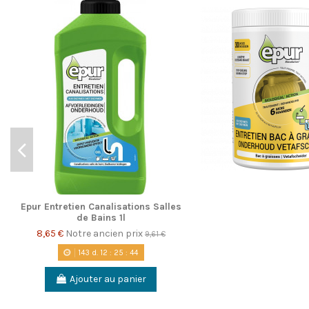
Epur Entretien Canalisations Salles
de Bains 1l
8,65 €
Notre ancien prix
9,61 €
143
d.
12
:
25
:
43
Ajouter au panier