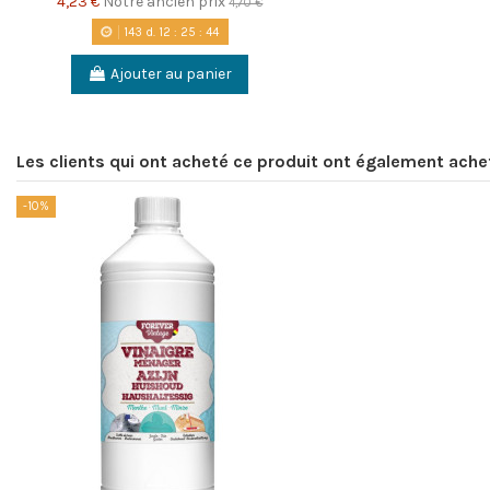
4,23 €
Notre ancien prix
4,70 €
143
d.
12
:
25
:
43
Ajouter au panier
Les clients qui ont acheté ce produit ont également ache
-10%