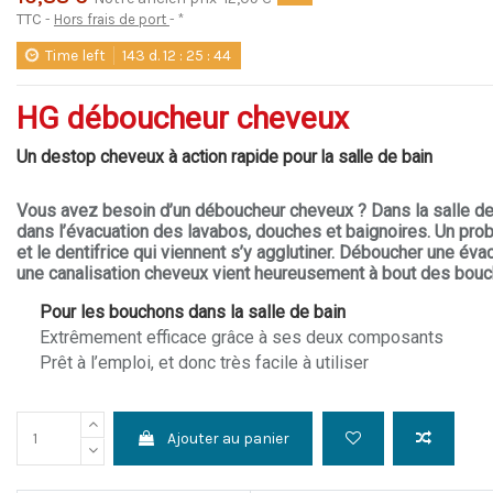
TTC
Hors frais de port
*
Time left
143
d.
12
:
25
:
43
HG déboucheur cheveux
Un destop cheveux à action rapide pour la salle de bain
Vous avez besoin d’un déboucheur cheveux ? Dans la salle de
dans l’évacuation des lavabos, douches et baignoires. Un pro
et le dentifrice qui viennent s’y agglutiner. Déboucher une év
une canalisation cheveux vient heureusement à bout des boucho
Pour les bouchons dans la salle de bain
Extrêmement efficace grâce à ses deux composants
Prêt à l’emploi, et donc très facile à utiliser
Ajouter au panier