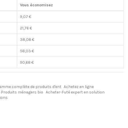
Vous économisez
9,07 €
21,76 €
38,08 €
58,03 €
90,68 €
amme complète de produits d'ent
Achetez en ligne
Produits ménagers bio
Acheter-Futé expert en solution
ions