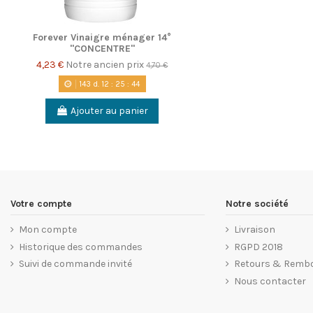
Forever Vinaigre ménager 14°
"CONCENTRE"
4,23 €
Notre ancien prix
4,70 €
143
d.
12
:
25
:
43
Ajouter au panier
Votre compte
Notre société
Mon compte
Livraison
Historique des commandes
RGPD 2018
Suivi de commande invité
Retours & Remb
Nous contacter