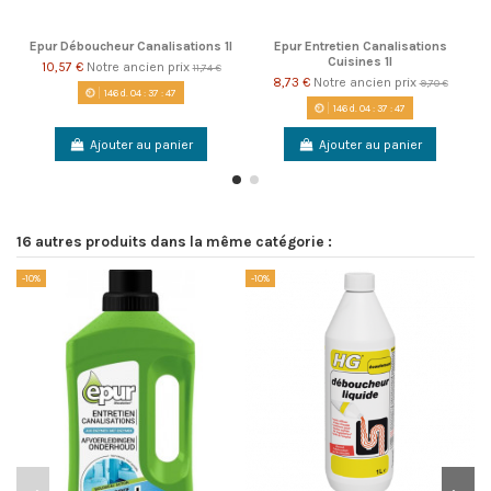
Epur Déboucheur Canalisations 1l
Epur Entretien Canalisations
Cuisines 1l
10,57 €
Notre ancien prix
11,74 €
8,73 €
Notre ancien prix
9,70 €
146
d.
04
:
37
:
46
146
d.
04
:
37
:
46
Ajouter au panier
Ajouter au panier
16 autres produits dans la même catégorie :
-10%
-10%
-1