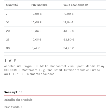
Quantité
Prix unitaire
Vous économisez
7
10,99 €
10,99 €
10
10,68 €
18,84 €
20
10,36 €
43,96 €
25
10,05 €
62,80 €
30
9,42 €
94,20 €
Acheter-Futé
Paypal
HG
Mollie
Bancontact
Visa
Bpost
Mondial Relay
COLISSIMO
Mastercard
Fulgurant
Sofort
Livraison rapide en Europe
aCHETER-fUT2
Paiemants sécurisés
Description
Détails du produit
Reviews
(0)