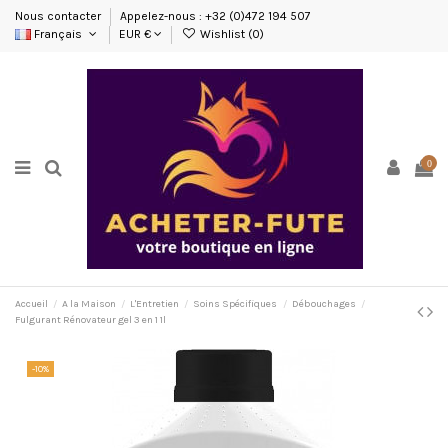
Nous contacter
Appelez-nous : +32 (0)472 194 507
Français
EUR €
Wishlist (
0
)
0
Accueil
A la Maison
L'Entretien
Soins Spécifiques
Débouchages
Fulgurant Rénovateur gel 3 en 1 1l
-10%