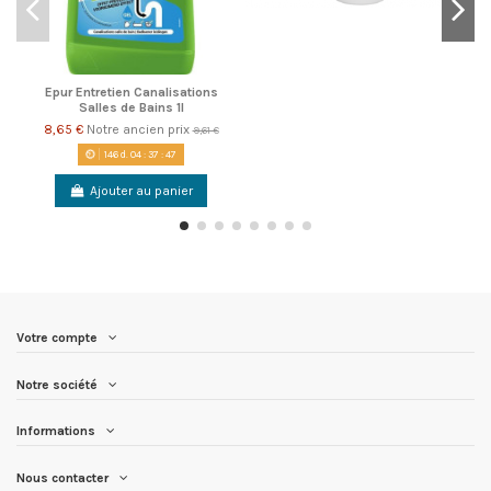
Epur Entretien Canalisations
Salles de Bains 1l
8,65 €
Notre ancien prix
9,61 €
146
d.
04
:
37
:
46
Ajouter au panier
Votre compte
Notre société
Informations
Nous contacter