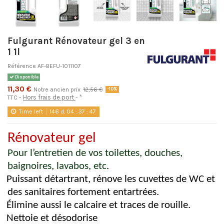
Fulgurant Rénovateur gel 3 en
1 1l
Référence
AF-BEFU-1011107
Disponible
11,30 €
Notre ancien prix
12,56 €
-10%
Hors frais de port
*
TTC
Time left
146
d.
04
:
37
:
46
Rénovateur gel
Pour l’entretien de vos toilettes, douches,
baignoires, lavabos, etc
.
Puissant détartrant, rénove les cuvettes de WC et
des sanitaires fortement entartrées.
Élimine aussi le calcaire et traces de rouille.
Nettoie et désodorise