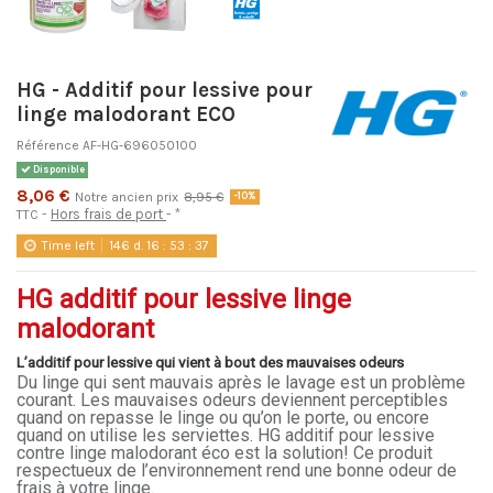
HG - Additif pour lessive pour
linge malodorant ECO
Référence
AF-HG-696050100
Disponible
8,06 €
Notre ancien prix
8,95 €
-10%
Hors frais de port
*
TTC
Time left
146
d.
16
:
53
:
36
HG additif pour lessive linge
malodorant
L’additif pour lessive qui vient à bout des mauvaises odeurs
Du linge qui sent mauvais après le lavage est un problème
courant. Les mauvaises odeurs deviennent perceptibles
quand on repasse le linge ou qu’on le porte, ou encore
quand on utilise les serviettes. HG additif pour lessive
contre linge malodorant éco est la solution! Ce produit
respectueux de l’environnement rend une bonne odeur de
frais à votre linge.