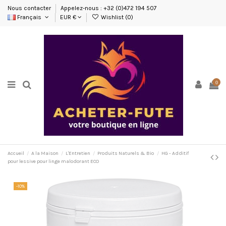
Nous contacter
Appelez-nous : +32 (0)472 194 507
Français
EUR €
Wishlist (
0
)
0
Accueil
A la Maison
L'Entretien
Produits Naturels & Bio
HG - Additif
pour lessive pour linge malodorant ECO
-10%