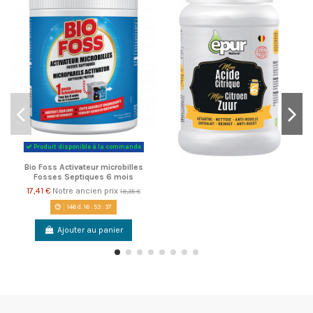
Produit disponible à la commande
Bio Foss Activateur microbilles
Fosses Septiques 6 mois
17,41 €
Notre ancien prix
19,35 €
146
d.
16
:
53
:
36
Ajouter au panier