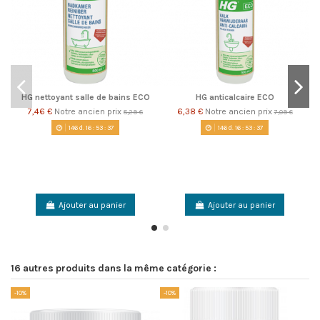
HG nettoyant salle de bains ECO
HG anticalcaire ECO
7,46 €
Notre ancien prix
6,38 €
Notre ancien prix
8,29 €
7,09 €
146
d.
16
:
53
:
36
146
d.
16
:
53
:
36
Ajouter au panier
Ajouter au panier
16 autres produits dans la même catégorie :
-10%
-10%
-1