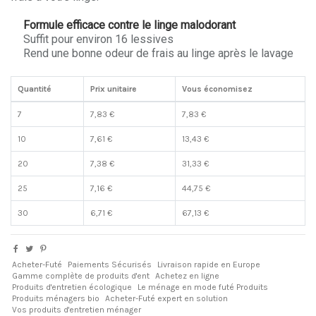
Formule efficace contre le linge malodorant
Suffit pour environ 16 lessives
Rend une bonne odeur de frais au linge après le lavage
Quantité
Prix unitaire
Vous économisez
7
7,83 €
7,83 €
10
7,61 €
13,43 €
20
7,38 €
31,33 €
25
7,16 €
44,75 €
30
6,71 €
67,13 €
Acheter-Futé
Paiements Sécurisés
Livraison rapide en Europe
Gamme complète de produits d'ent
Achetez en ligne
Produits d'entretien écologique
Le ménage en mode futé Produits
Produits ménagers bio
Acheter-Futé expert en solution
Vos produits d'entretien ménager