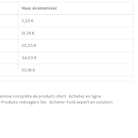
Vous économisez
5,32 €
12,76 €
22,33 €
34,03 €
53,18 €
amme complète de produits d'ent
Achetez en ligne
Produits ménagers bio
Acheter-Futé expert en solution