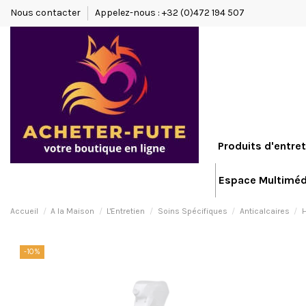
Nous contacter
Appelez-nous : +32 (0)472 194 507
Produits d'entret
Espace Multiméd
Accueil
A la Maison
L'Entretien
Soins Spécifiques
Anticalcaires
H
-10%