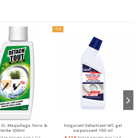
-10%
-
 III. Maquillage Terre &
Fulgurant Détartrant WC gel
Herbe 100ml
surpuissant 750 ml
otre ancien prix
6,43 €
Notre ancien prix
6,77 €
7,14 €