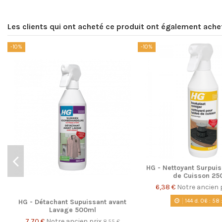
Les clients qui ont acheté ce produit ont également ache
-10%
-10%
HG - Nettoyant Surpuis
de Cuisson 25
6,38 €
Notre ancien 
144
d.
06
:
58
HG - Détachant Supuissant avant
Lavage 500ml
7,70 €
Notre ancien prix
8,55 €