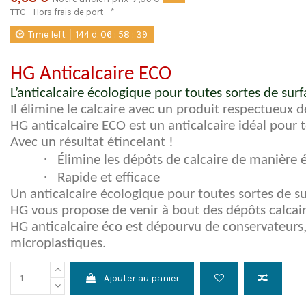
TTC
Hors frais de port
*
Time left
144
d.
06
:
58
:
38
HG Anticalcaire ECO
L’anticalcaire écologique pour toutes sortes de surf
Il élimine le calcaire avec un produit respectueux 
HG anticalcaire ECO est un anticalcaire idéal pour t
Avec un résultat étincelant !
·
Élimine les dépôts de calcaire de manière 
·
Rapide et efficace
Un anticalcaire écologique pour toutes sortes de su
HG vous propose de venir à bout des dépôts calcai
HG anticalcaire éco est dépourvu de conservateurs
microplastiques.
Ajouter au panier