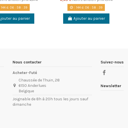
144
d.
06
:
58
:
38
144
d.
06
:
58
:
38
Ajouter au panier
Ajouter au panier
Nous contacter
Suivez-nous
Acheter-Futé
Chaussée de Thuin, 28
6150 Anderlues
Newsletter
Belgique
Joignable de 8h à 20h tous les jours sauf
dimanche