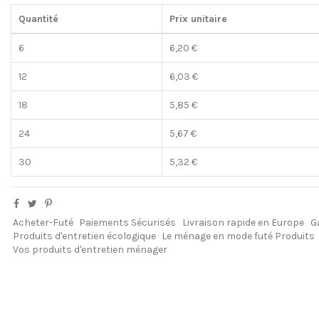
Quantité
Prix unitaire
6
6,20 €
12
6,03 €
18
5,85 €
24
5,67 €
30
5,32 €
Acheter-Futé
Paiements Sécurisés
Livraison rapide en Europe
G
Produits d'entretien écologique
Le ménage en mode futé Produits
Vos produits d'entretien ménager