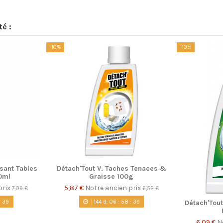
té :
-10%
-10%
sant Tables
Détach'Tout V. Taches Tenaces &
0ml
Graisse 100g
prix
5,87 €
Notre ancien prix
7,09 €
6,52 €
:
38
144
d.
06
:
58
:
38
Détach'Tout
6,09 €
N