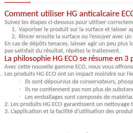
Comment utiliser HG anticalcaire EC
Suivez les étapes ci-dessous pour utiliser correcte
1.
Vaporiser le produit sur la surface et laisser a
2.
Rincer ensuite la surface ou l’essuyer avec u
En cas de dépôts tenaces, laisser agir un peu plus l
pas satisfait du résultat, répétez le traitement.
La philosophie HG ECO se résume en 3 p
Avec c
ette nouvelle gamme ECO
, nous vous offrons
.
Les produits HG ECO ont un impact moindre sur l’
·
Ils sont dépourvus de conservateurs, phosp
·
Ils ne contiennent pas non plus de substan
·
Les emballages sont composés de matériau
2. Les produits HG ECO garantissent un nettoyage t
3. L’application et la facilité d’utilisation des pro