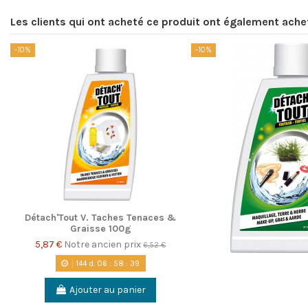
Les clients qui ont acheté ce produit ont également ache
-10%
-10%
Détach'Tout V. Taches Tenaces &
Graisse 100g
5,87 €
Notre ancien prix
6,52 €
144
d.
06
:
58
:
38
Ajouter au panier