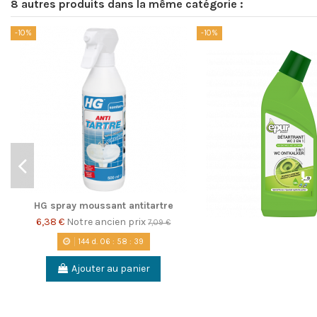
8 autres produits dans la même catégorie :
-10%
-10%
HG spray moussant antitartre
6,38 €
Notre ancien prix
7,09 €
144
d.
06
:
58
:
38
Ajouter au panier