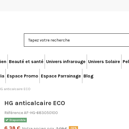
ien
Beauté et santé
Univers infrarouge
Univers Solaire
Pel
ia
Espace Promo
Espace Parrainage
Blog
G anticalcaire ECO
HG anticalcaire ECO
Référence
AF-HG-683050100
Disponible
6,38 €
Notre ancien prix
7,09 €
-10%