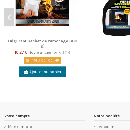
Fulgurant Sachet de ramonage 300
g
10,27 €
Notre ancien prix
11,41 €
144
d.
05
:
05
:
45
Ajouter au panier
Votre compte
Notre société
Mon compte
Livraison