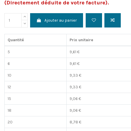
(Directement déduite de votre facture).
Ajouter au panier
Quantité
Prix unitaire
5
9,61 €
6
9,61 €
10
9,33 €
12
9,33 €
15
9,06 €
18
9,06 €
20
8,78 €