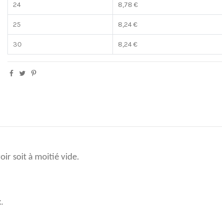
24
8,78 €
25
8,24 €
30
8,24 €
ir soit à moitié vide.
.