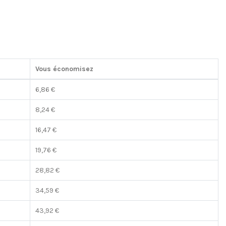
Vous économisez
6,86 €
8,24 €
16,47 €
19,76 €
28,82 €
34,59 €
43,92 €