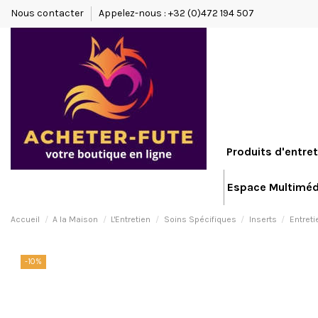
Nous contacter
Appelez-nous : +32 (0)472 194 507
Produits d'entret
Espace Multiméd
Accueil
A la Maison
L'Entretien
Soins Spécifiques
Inserts
Entreti
-10%