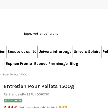
ien
Beauté et santé
Univers infrarouge
Univers Solaire
Pel
ia
Espace Promo
Espace Parrainage
Blog
en Pour Pellets 1500g
Entretien Pour Pellets 1500g
Référence
AF--BEFU-1006050
Disponible
9,88 €
Notre ancien prix
10,98 €
-10%