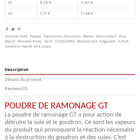
25
8,26 €
51,65 €
30
7,75 €
77,48 €
Acheter-Futé
Paypal
Paiements Sécurisés
Mollie
Bancontact
Visa
Bpost
Mondial Relay
Bevil
COLISSIMO
Mastercard
Fulgurant
Sofort
Livraison rapide en Europe
Description
Détails du produit
Reviews
(0)
POUDRE DE RAMONAGE GT
La poudre de ramonage GT a pour action de
détruire la suie et le goudron. Ce sont les vapeurs
du produit qui provoquent la réaction nécessaire
à la destruction du goudron et des suies. C’est