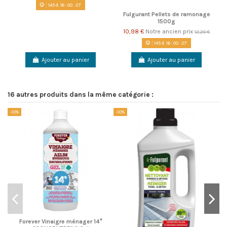
145
d.
16
:
00
:
26
Fulgurant Pellets de ramonage
1500g
10,98 €
Notre ancien prix
12,20 €
145
d.
16
:
00
:
26
Ajouter au panier
Ajouter au panier
16 autres produits dans la même catégorie :
-10%
-10%
-1
Forever Vinaigre ménager 14°