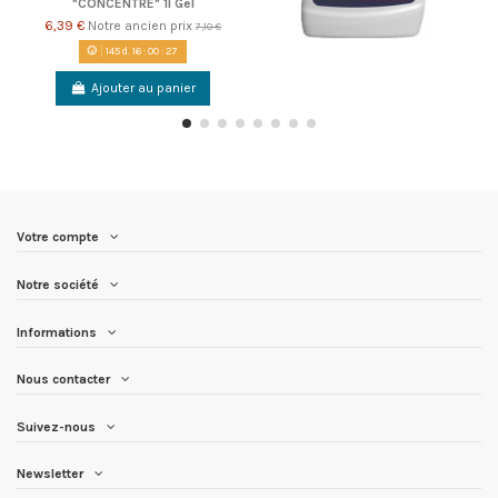
"CONCENTRE" 1l Gel
6,39 €
Notre ancien prix
7,10 €
145
d.
16
:
00
:
26
Ajouter au panier
Votre compte
Notre société
Informations
Nous contacter
Suivez-nous
Newsletter