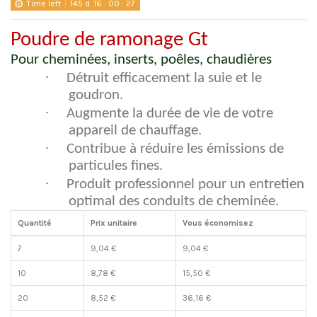
Time left
145
d.
16
:
00
:
26
Poudre de ramonage Gt
Pour cheminées, inserts, poêles, chaudières
·
Détruit efficacement la suie et le
goudron.
·
Augmente la durée de vie de votre
appareil de chauffage.
·
Contribue à réduire les émissions de
particules fines.
·
Produit professionnel pour un entretien
optimal des conduits de cheminée.
Quantité
Prix unitaire
Vous économisez
7
9,04 €
9,04 €
10
8,78 €
15,50 €
20
8,52 €
36,16 €