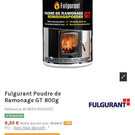
Fulgurant Poudre de
Ramonage GT 800g
Référence
AF-BEFU-1002000
Disponible
9,30 €
Notre ancien prix
10,33 €
-10%
Hors frais de port
*
TTC