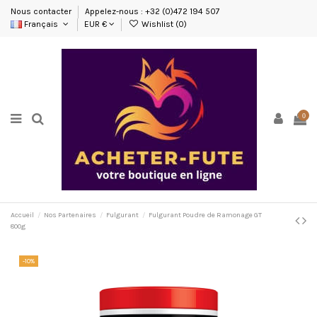
Nous contacter
Appelez-nous : +32 (0)472 194 507
Français
EUR €
Wishlist (
0
)
0
Accueil
Nos Partenaires
Fulgurant
Fulgurant Poudre de Ramonage GT
800g
-10%