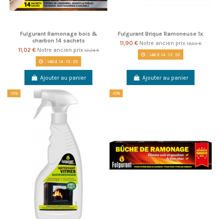
Fulgurant Ramonage bois &
Fulgurant Brique Ramoneuse 1x
charbon 14 sachets
11,90 €
Notre ancien prix
13,22 €
11,02 €
Notre ancien prix
12,24 €
146
d.
14
:
13
:
55
146
d.
14
:
13
:
55
Ajouter au panier
Ajouter au panier
-10%
-10%