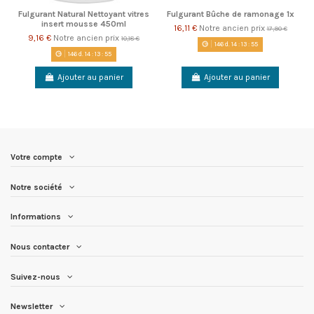
Fulgurant Natural Nettoyant vitres
Fulgurant Bûche de ramonage 1x
insert mousse 450ml
16,11 €
Notre ancien prix
17,90 €
9,16 €
Notre ancien prix
10,18 €
146
d.
14
:
13
:
55
146
d.
14
:
13
:
55
Ajouter au panier
Ajouter au panier
Votre compte
Notre société
Informations
Nous contacter
Suivez-nous
Newsletter