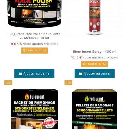
Fulgurant Pâte Polish pour Fonte
& Métaux 200 ml
9,98 €
Notre ancien prix
11,09 €
146
d.
14
:
13
:
55
Riem Insert Spray - 400 ml
10,13 €
Notre ancien prix
11,26 €
146
d.
14
:
13
:
55
Ajouter au panier
Ajouter au panier
-10%
-10%