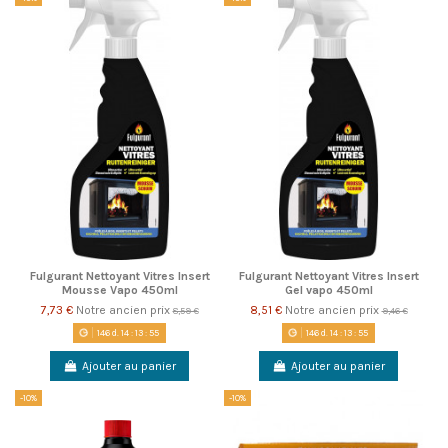
Fulgurant Nettoyant Vitres Insert
Fulgurant Nettoyant Vitres Insert
Mousse Vapo 450ml
Gel vapo 450ml
7,73 €
Notre ancien prix
8,51 €
Notre ancien prix
8,59 €
9,46 €
146
d.
14
:
13
:
55
146
d.
14
:
13
:
55
Ajouter au panier
Ajouter au panier
-10%
-10%