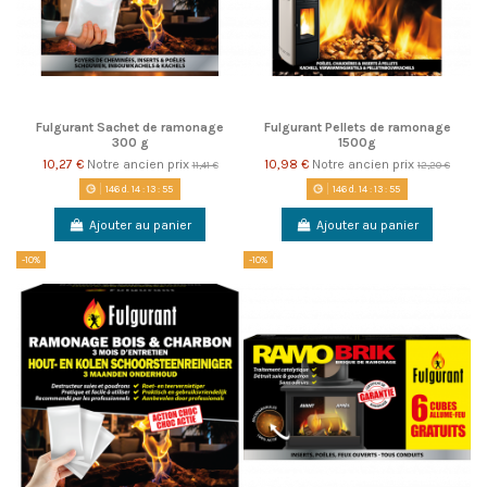
Fulgurant Sachet de ramonage
Fulgurant Pellets de ramonage
300 g
1500g
10,27 €
Notre ancien prix
10,98 €
Notre ancien prix
11,41 €
12,20 €
146
d.
14
:
13
:
55
146
d.
14
:
13
:
55
Ajouter au panier
Ajouter au panier
-10%
-10%