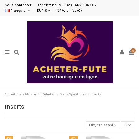
Nous contacter
Appelez-nous : +32 (0)472 194 507
Français
EUR €
Wishlist (
0
)
0
Accueil
A la Maison
L'Entretien
Soins Spécifiques
Inserts
Inserts
Prix, croissant
12
-10%
-10%