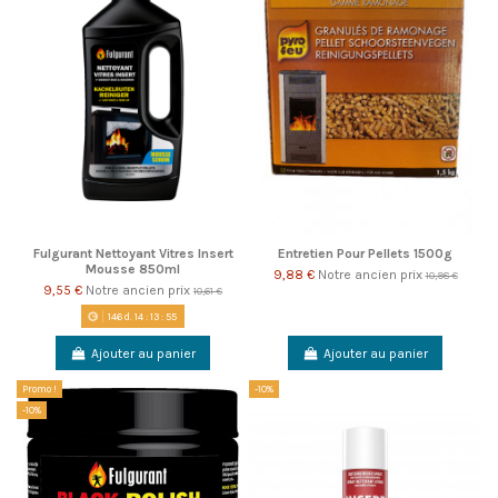
Fulgurant Nettoyant Vitres Insert
Entretien Pour Pellets 1500g
Mousse 850ml
9,88 €
Notre ancien prix
10,98 €
9,55 €
Notre ancien prix
10,61 €
146
d.
14
:
13
:
55
Ajouter au panier
Ajouter au panier
Promo !
-10%
-10%