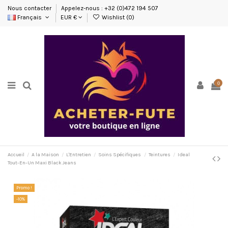
Nous contacter
Appelez-nous : +32 (0)472 194 507
Français
EUR €
Wishlist (
0
)
0
Accueil
A la Maison
L'Entretien
Soins Spécifiques
Teintures
Ideal
Tout-En-Un Maxi Black Jeans
Promo !
-10%