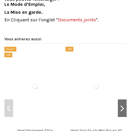
Le Mode d’Emploi,
La Mise en garde.
En Cliquant sur l’onglet "
Documents joints
".
Vous aimerez aussi
Promo !
-10%
-1
-10%
Ideal Décolorant 330g
Ideal Tout-En-Un Mini Rouge Vif