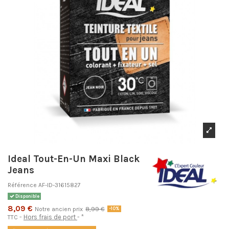
Ideal Tout-En-Un Maxi Black
Jeans
Référence
AF-ID-31615827
Disponible
8,09 €
Notre ancien prix
8,99 €
-10%
Hors frais de port
*
TTC