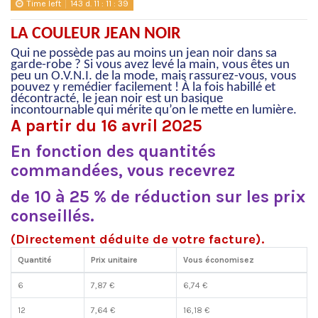
Time left
143
d.
11
:
11
:
39
LA COULEUR JEAN NOIR
Qui ne possède pas au moins un jean noir dans sa
garde-robe ? Si vous avez levé la main, vous êtes un
peu un O.V.N.I. de la mode, mais rassurez-vous, vous
pouvez y remédier facilement ! À la fois habillé et
décontracté, le jean noir est un basique
incontournable qui mérite qu’on le mette en lumière.
A partir du 16 avril 2025
En fonction des quantités
commandées, vous recevrez
de 10 à 25 % de réduction sur les prix
conseillés.
(Directement déduite de votre facture).
Quantité
Prix unitaire
Vous économisez
6
7,87 €
6,74 €
12
7,64 €
16,18 €