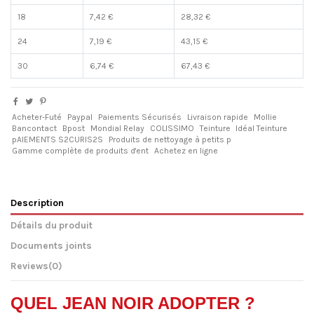
18
7,42 €
28,32 €
24
7,19 €
43,15 €
30
6,74 €
67,43 €
Acheter-Futé
Paypal
Paiements Sécurisés
Livraison rapide
Mollie
Bancontact
Bpost
Mondial Relay
COLISSIMO
Teinture
Idéal Teinture
pAIEMENTS S2CURIS2S
Produits de nettoyage à petits p
Gamme complète de produits d'ent
Achetez en ligne
Description
Détails du produit
Documents joints
Reviews
(0)
QUEL JEAN NOIR ADOPTER ?