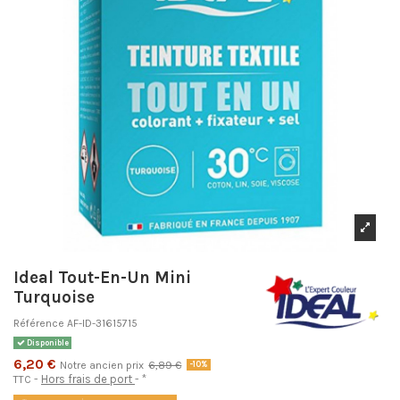
Ideal Tout-En-Un Mini
Turquoise
Référence
AF-ID-31615715
Disponible
6,20 €
Notre ancien prix
6,89 €
-10%
Hors frais de port
*
TTC