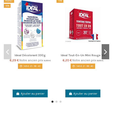
Promo !
-10%
-1
-10%
Ideal Décolorant 330g
Ideal Tout-En-Un Mini Rouge Vif
6,29 €
Notre ancien prix
6,20 €
Notre ancien prix
6,99 €
6,89 €
145
d.
21
:
58
:
39
145
d.
21
:
58
:
39
Ajouter au panier
Ajouter au panier