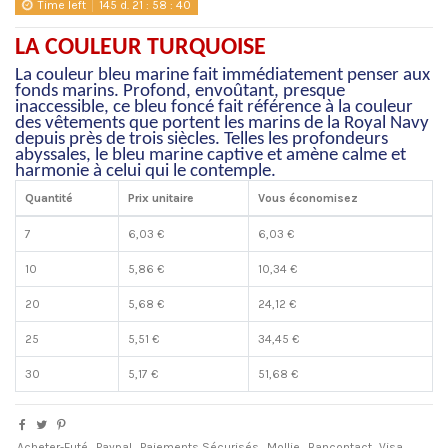
Time left
145
d.
21
:
58
:
39
LA COULEUR TURQUOISE
La couleur bleu marine fait immédiatement penser aux
fonds marins. Profond, envoûtant, presque
inaccessible, ce bleu foncé fait référence à la couleur
des vêtements que portent les marins de la Royal Navy
depuis près de trois siècles. Telles les profondeurs
abyssales, le bleu marine captive et amène calme et
harmonie à celui qui le contemple.
Quantité
Prix unitaire
Vous économisez
7
6,03 €
6,03 €
10
5,86 €
10,34 €
20
5,68 €
24,12 €
25
5,51 €
34,45 €
30
5,17 €
51,68 €
Acheter-Futé
Paypal
Paiements Sécurisés
Mollie
Bancontact
Visa