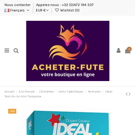
Nous contacter
Appelez-nous : +32 (0)472 194 507
Français
EUR €
Wishlist (
0
)
0
Accueil
A la Maison
L'Entretien
Soins Spécifiques
Teintures
Ideal
Tout-En-Un Mini Turquoise
-10%