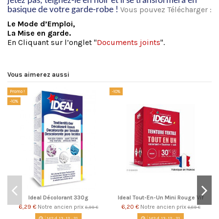
jetez pas, teignez-le en noir et il se transformera en
Vous pouvez Télécharger :
basique de votre garde-robe !
Le Mode d’Emploi,
La Mise en garde.
En Cliquant sur l’onglet "
Documents joints
".
Vous aimerez aussi
Promo !
-10%
-1
-10%
Ideal Décolorant 330g
Ideal Tout-En-Un Mini Rouge Vif
6,29 €
Notre ancien prix
6,20 €
Notre ancien prix
6,99 €
6,89 €
142
d.
13
:
12
:
20
142
d.
13
:
12
:
20