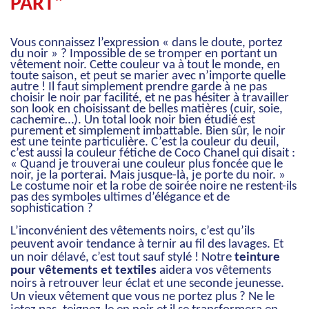
PART"
Vous connaissez l’expression « dans le doute, portez
du noir » ? Impossible de se tromper en portant un
vêtement noir. Cette couleur va à tout le monde, en
toute saison, et peut se marier avec n’importe quelle
autre ! Il faut simplement prendre garde à ne pas
choisir le noir par facilité, et ne pas hésiter à travailler
son look en choisissant de belles matières (cuir, soie,
cachemire…). Un total look noir bien étudié est
purement et simplement imbattable. Bien sûr, le noir
est une teinte particulière. C’est la couleur du deuil,
c’est aussi la couleur fétiche de Coco Chanel qui disait :
« Quand je trouverai une couleur plus foncée que le
noir, je la porterai. Mais jusque-là, je porte du noir. »
Le costume noir et la robe de soirée noire ne restent-ils
pas des symboles ultimes d’élégance et de
sophistication ?
L’inconvénient des vêtements noirs, c’est qu’ils
peuvent avoir tendance à ternir au fil des lavages. Et
un noir délavé, c’est tout sauf stylé ! Notre
teinture
pour vêtements et textiles
aidera vos vêtements
noirs à retrouver leur éclat et une seconde jeunesse.
Un vieux vêtement que vous ne portez plus ? Ne le