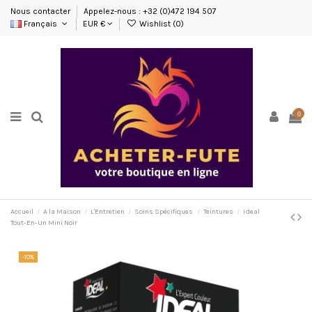
Nous contacter
Appelez-nous : +32 (0)472 194 507
Français
EUR €
Wishlist (
0
)
0
Accueil
A la Maison
L'Entretien
Soins Spécifiques
Teintures
Ideal
Tout-En-Un Mini Noir
-10%