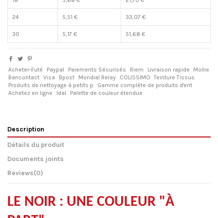
18
5,68 €
21,70 €
24
5,51 €
33,07 €
30
5,17 €
51,68 €
Acheter-Futé
Paypal
Paiements Sécurisés
Riem
Livraison rapide
Mollie
Bancontact
Visa
Bpost
Mondial Relay
COLISSIMO
Teinture Tissus
Produits de nettoyage à petits p
Gamme complète de produits d'ent
Achetez en ligne
Idal
Palette de couleur étendue
Description
Détails du produit
Documents joints
Reviews
(0)
LE NOIR : UNE COULEUR "À