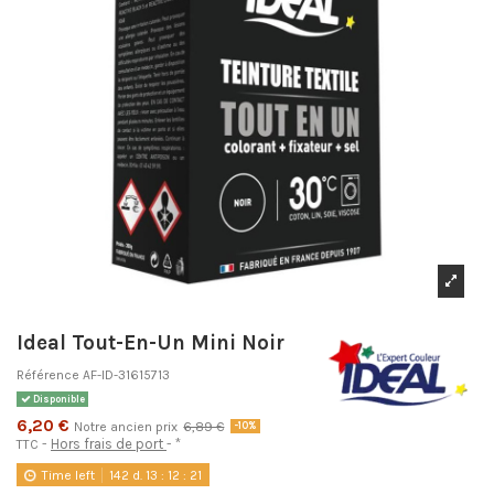
Ideal Tout-En-Un Mini Noir
Référence
AF-ID-31615713
Disponible
6,20 €
Notre ancien prix
6,89 €
-10%
Hors frais de port
*
TTC
Time left
142
d.
13
:
12
:
20