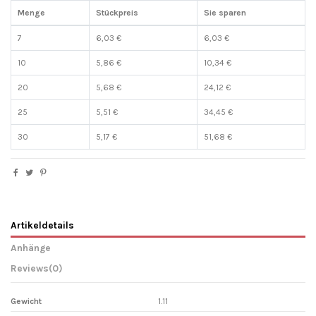
Menge
Stückpreis
Sie sparen
7
6,03 €
6,03 €
10
5,86 €
10,34 €
20
5,68 €
24,12 €
25
5,51 €
34,45 €
30
5,17 €
51,68 €
Artikeldetails
Anhänge
Reviews
(0)
Gewicht
1.11