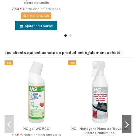
pierre naturelle
7,43 €
Notre ancien prix
8,25 €
144
d.
18
:
20
:
29
Ajouter au panier
Les clients qui ont acheté ce produit ont également acheté :
-10%
-10%
-1
HG gel WC ECO
HG - Nettoyant Plans de Travail en
Pierres Naturelles
4,46 €
Notre ancien prix
4,95 €