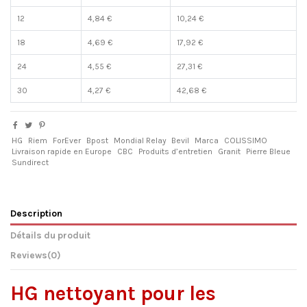
12
4,84 €
10,24 €
18
4,69 €
17,92 €
24
4,55 €
27,31 €
30
4,27 €
42,68 €
HG
Riem
ForEver
Bpost
Mondial Relay
Bevil
Marca
COLISSIMO
Livraison rapide en Europe
CBC
Produits d’entretien
Granit
Pierre Bleue
Sundirect
Description
Détails du produit
Reviews
(0)
HG nettoyant pour les