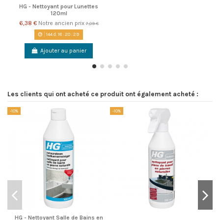
HG - Nettoyant pour Lunettes
120ml
6,38 €
Notre ancien prix
7,09 €
144
d.
18
:
20
:
29
Ajouter au panier
Les clients qui ont acheté ce produit ont également acheté :
-10%
-10%
-1
HG - Nettoyant Salle de Bains en