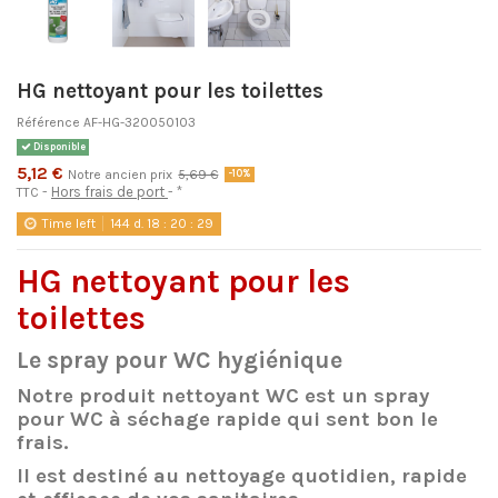
HG nettoyant pour les toilettes
Référence
AF-HG-320050103
Disponible
5,12 €
Notre ancien prix
5,69 €
-10%
Hors frais de port
*
TTC
Time left
144
d.
18
:
20
:
29
HG nettoyant pour les
toilettes
Le spray pour WC hygiénique
Notre produit nettoyant WC est un spray
pour WC à séchage rapide qui sent bon le
frais.
Il est destiné au nettoyage quotidien, rapide