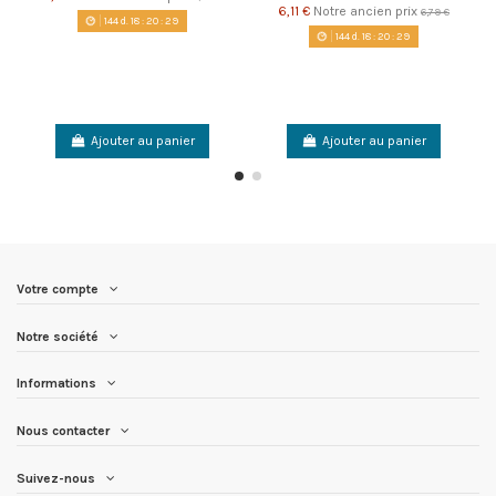
6,11 €
Notre ancien prix
6,79 €
144
d.
18
:
20
:
29
144
d.
18
:
20
:
29
Ajouter au panier
Ajouter au panier
Votre compte
Notre société
Informations
Nous contacter
Suivez-nous