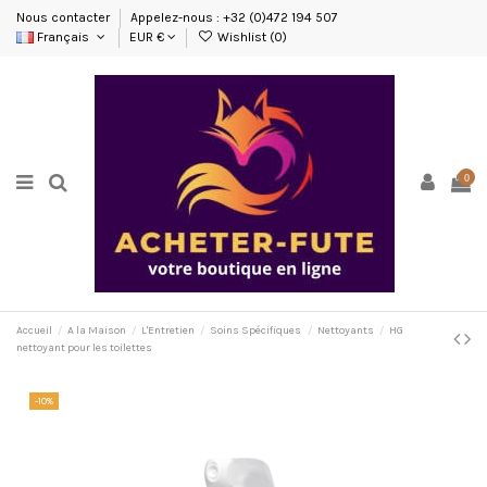
Nous contacter
Appelez-nous : +32 (0)472 194 507
Français
EUR €
Wishlist (
0
)
0
Accueil
A la Maison
L'Entretien
Soins Spécifiques
Nettoyants
HG
nettoyant pour les toilettes
-10%