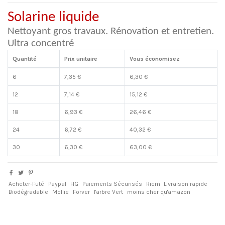
Solarine liquide
Nettoyant gros travaux. Rénovation et entretien.
Ultra concentré
Quantité
Prix unitaire
Vous économisez
6
7,35 €
6,30 €
12
7,14 €
15,12 €
18
6,93 €
26,46 €
24
6,72 €
40,32 €
30
6,30 €
63,00 €
Acheter-Futé
Paypal
HG
Paiements Sécurisés
Riem
Livraison rapide
Biodégradable
Mollie
Forver
l'arbre Vert
moins cher qu'amazon