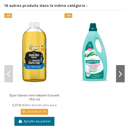
16 autres produits dans la même catégorie :
-10%
-10%
-1
Epur Savon noir naturel Ecocert
750 ml
5,51 €
Notre ancien prix
6,12 €
145
d.
08
:
17
:
56
Ajouter au panier