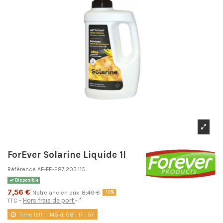
ForEver Solarine Liquide 1l
Référence
AF-FE-287.203.115
Disponible
7,56 €
Notre ancien prix
8,40 €
-10%
Hors frais de port
*
TTC
Time left
145
d.
08
:
17
:
56