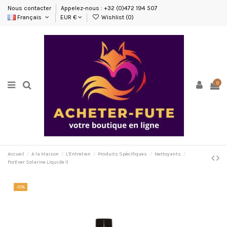
Nous contacter
Appelez-nous : +32 (0)472 194 507
Français
EUR €
Wishlist (
0
)
0
Accueil
A la Maison
L'Entretien
Produits Spécifiques
Nettoyants
ForEver Solarine Liquide 1l
-10%