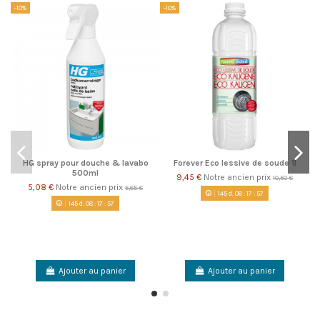
-10%
-10%
-1
HG spray pour douche & lavabo
Forever Eco lessive de soude 1l
500ml
9,45 €
Notre ancien prix
10,50 €
5,08 €
Notre ancien prix
5,65 €
145
d.
08
:
17
:
56
145
d.
08
:
17
:
56
Ajouter au panier
Ajouter au panier