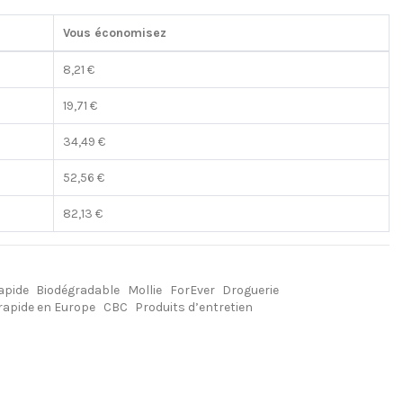
Vous économisez
8,21 €
19,71 €
34,49 €
52,56 €
82,13 €
apide
Biodégradable
Mollie
ForEver
Droguerie
 rapide en Europe
CBC
Produits d’entretien