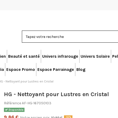
ien
Beauté et santé
Univers infrarouge
Univers Solaire
Pel
ia
Espace Promo
Espace Parrainage
Blog
HG - Nettoyant pour Lustres en Cristal
HG - Nettoyant pour Lustres en Cristal
Référence
AF-HG-167050103
Disponible
9,86 €
Notre ancien prix
10,95 €
-10%