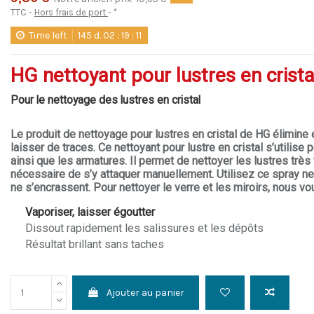
TTC
Hors frais de port
*
Time left
145
d.
02
:
19
:
11
HG nettoyant pour lustres en crista
Pour le nettoyage des lustres en cristal
Le produit de nettoyage pour lustres en cristal de HG élimine e
laisser de traces. Ce nettoyant pour lustre en cristal s’utilise 
ainsi que les armatures. Il permet de nettoyer les lustres très f
nécessaire de s’y attaquer manuellement. Utilisez ce spray ne
ne s’encrassent. Pour nettoyer le verre et les miroirs, nous vou
Vaporiser, laisser égoutter
Dissout rapidement les salissures et les dépôts
Résultat brillant sans taches
Ajouter au panier