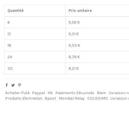
Quantité
Prix unitaire
6
9,58 €
12
9,31 €
18
9,03 €
24
8,76 €
30
8,21 €
Acheter-Futé
Paypal
HG
Paiements Sécurisés
Riem
Livraison r
Produits d'entretien
Bpost
Mondial Relay
COLISSIMO
Livraison