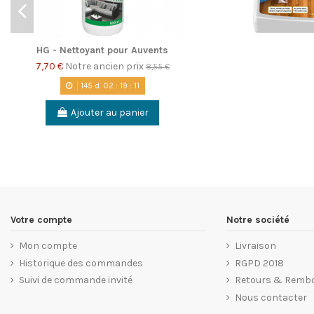
HG - Nettoyant pour Auvents
7,70 €
Notre ancien prix
8,55 €
145
d.
02
:
19
:
11
Ajouter au panier
Votre compte
Notre société
Mon compte
Livraison
Historique des commandes
RGPD 2018
Suivi de commande invité
Retours & Remb
Nous contacter