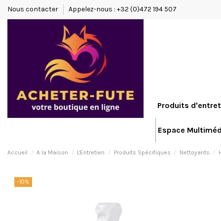
Nous contacter
Appelez-nous : +32 (0)472 194 507
Produits d'entret
Espace Multiméd
Accueil
A la Maison
L'Entretien
Produits Spécifiques
Nettoyants
-10%