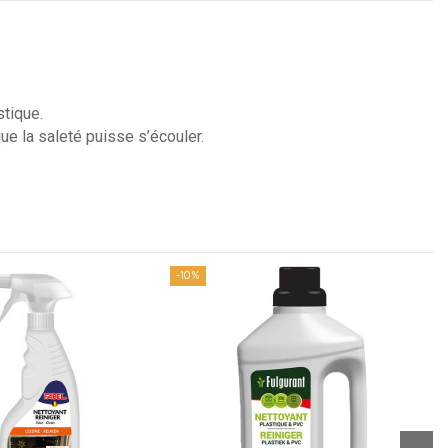
stique.
que la saleté puisse s’écouler.
-10%
-