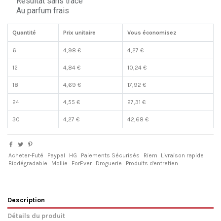
Résultat sans trace
Au parfum frais
Quantité
Prix unitaire
Vous économisez
6
4,98 €
4,27 €
12
4,84 €
10,24 €
18
4,69 €
17,92 €
24
4,55 €
27,31 €
30
4,27 €
42,68 €
Acheter-Futé
Paypal
HG
Paiements Sécurisés
Riem
Livraison rapide
Biodégradable
Mollie
ForEver
Droguerie
Produits d'entretien
Description
Détails du produit