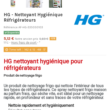
HG - Nettoyant Hygiénique
Réfrigérateurs
Référence
AF-HG-335050103
Disponible
5,12 €
Notre ancien prix
5,69 €
-10%
Hors frais de port
*
TTC
Time left
142
d.
15
:
48
:
17
HG nettoyant hygiénique pour
réfrigérateurs
Produit de nettoyage frigo
Un produit de nettoyage frigo qui nettoie l’intérieur de tous
les types de réfrigérateurs. Ce spray nettoyant frigo maison
au parfum frais, qui sèche vite, est idéal pour un nettoyage
rapide, en profondeur et sans traces de votre réfrigérateur.
Nettoie rapidement et hygiéniquement