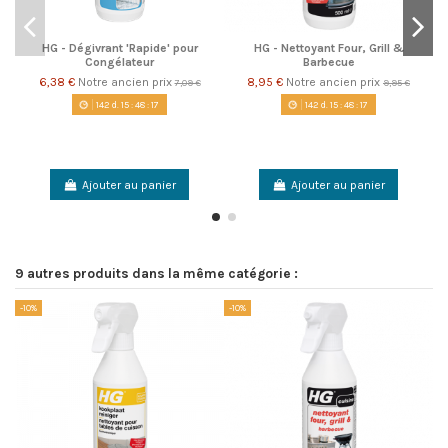
HG - Dégivrant 'Rapide' pour
HG - Nettoyant Four, Grill &
Congélateur
Barbecue
6,38 €
Notre ancien prix
8,95 €
Notre ancien prix
7,09 €
9,95 €
142
d.
15
:
48
:
17
142
d.
15
:
48
:
17
Ajouter au panier
Ajouter au panier
9 autres produits dans la même catégorie :
-10%
-10%
-1