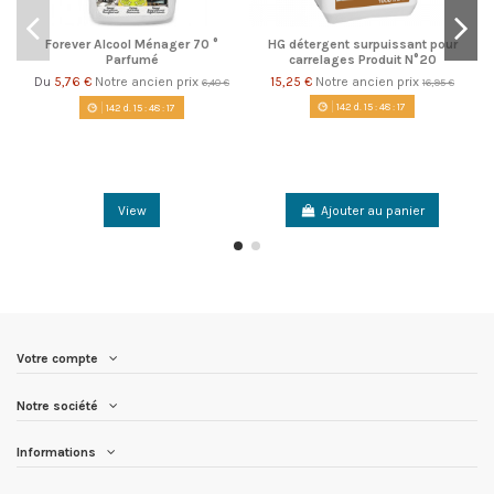
Forever Alcool Ménager 70 °
HG détergent surpuissant pour
Parfumé
carrelages Produit N°20
5,76 €
Notre ancien prix
15,25 €
Notre ancien prix
Du
6,40 €
16,95 €
142
d.
15
:
48
:
17
142
d.
15
:
48
:
17
View
Ajouter au panier
Votre compte
Notre société
Informations