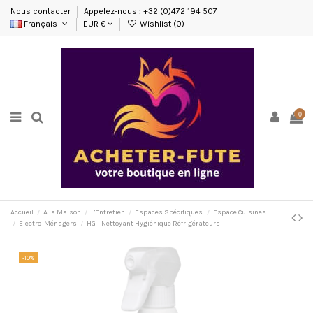
Nous contacter
Appelez-nous : +32 (0)472 194 507
Français
EUR €
Wishlist (
0
)
0
Accueil
A la Maison
L'Entretien
Espaces Spécifiques
Espace Cuisines
Electro-Ménagers
HG - Nettoyant Hygiénique Réfrigérateurs
-10%