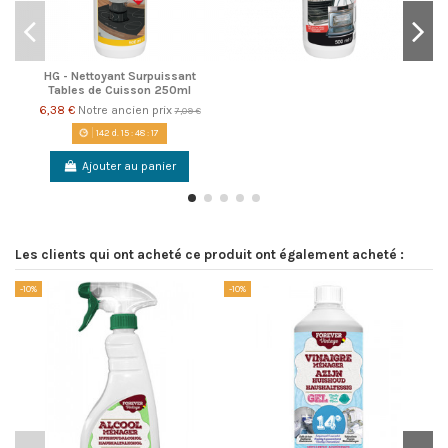
HG - Nettoyant Surpuissant
Tables de Cuisson 250ml
6,38 €
Notre ancien prix
7,09 €
142
d.
15
:
48
:
17
Ajouter au panier
Les clients qui ont acheté ce produit ont également acheté :
-10%
-10%
-1