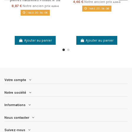
4,46 €
Notre ancien prix
4,95 €
8,87 €
Notre ancien prix
9,85 €
144
d.
20
:
54
:
06
144
d.
20
:
54
:
06
Ajouter au panier
Ajouter au panier
Votre compte
Notre société
Informations
Nous contacter
Suivez-nous