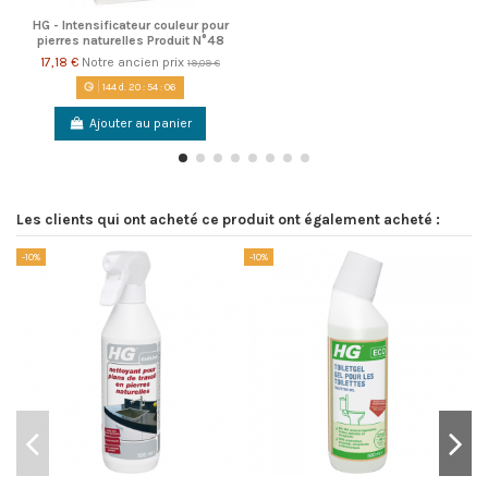
HG - Intensificateur couleur pour
pierres naturelles Produit N°48
17,18 €
Notre ancien prix
19,09 €
144
d.
20
:
54
:
06
Ajouter au panier
Les clients qui ont acheté ce produit ont également acheté :
-10%
-10%
-1