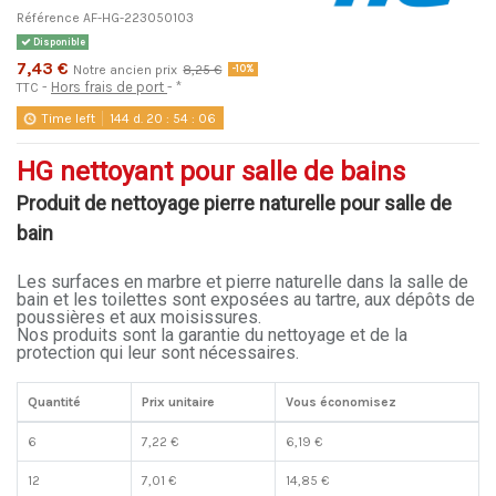
Référence
AF-HG-223050103
Disponible
7,43 €
Notre ancien prix
8,25 €
-10%
Hors frais de port
*
TTC
Time left
144
d.
20
:
54
:
06
HG nettoyant pour salle de bains
Produit de nettoyage pierre naturelle pour salle de
bain
Les surfaces en marbre et pierre naturelle dans la salle de
bain et les toilettes sont exposées au tartre, aux dépôts de
poussières et aux moisissures.
Nos produits sont la garantie du nettoyage et de la
protection qui leur sont nécessaires.
Quantité
Prix unitaire
Vous économisez
6
7,22 €
6,19 €
12
7,01 €
14,85 €