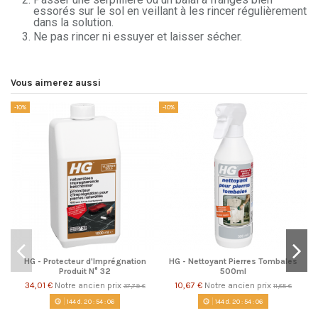
essorés sur le sol en veillant à les rincer régulièrement
dans la solution.
Ne pas rincer ni essuyer et laisser sécher.
Vous aimerez aussi
-10%
-10%
-1
HG - Protecteur d'Imprégnation
HG - Nettoyant Pierres Tombales
Produit N° 32
500ml
34,01 €
Notre ancien prix
10,67 €
Notre ancien prix
37,79 €
11,85 €
144
d.
20
:
54
:
06
144
d.
20
:
54
:
06