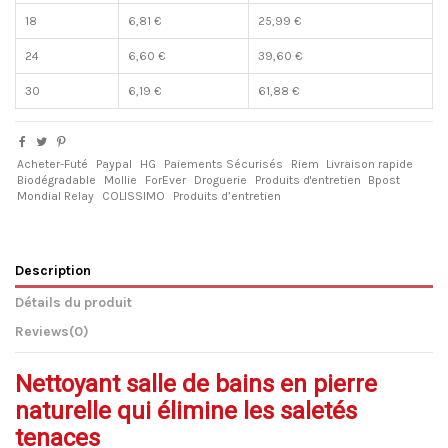
18
6,81 €
25,99 €
24
6,60 €
39,60 €
30
6,19 €
61,88 €
Acheter-Futé
Paypal
HG
Paiements Sécurisés
Riem
Livraison rapide
Biodégradable
Mollie
ForEver
Droguerie
Produits d'entretien
Bpost
Mondial Relay
COLISSIMO
Produits d’entretien
Description
Détails du produit
Reviews
(0)
Nettoyant salle de bains en pierre
naturelle qui élimine les saletés
tenaces