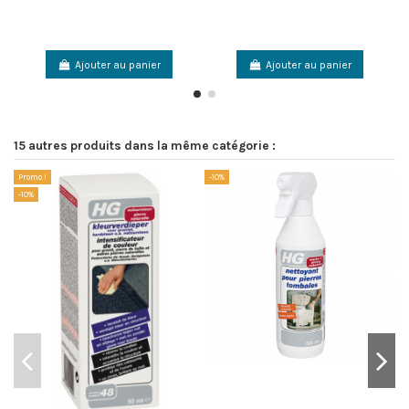
Ajouter au panier
Ajouter au panier
15 autres produits dans la même catégorie :
Promo !
-10%
-1
-10%