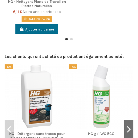
HG - Nettoyant Plans de Travail en
Pierres Naturelles
6,11 €
Notre ancien prix
6,79 €
144
d.
20
:
54
:
06
Ajouter au panier
Les clients qui ont acheté ce produit ont également acheté :
-10%
-10%
-1
HG - Détergent sans traces pour
HG gel WC ECO
pierres naturelles Produit N°38