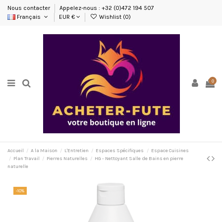
Nous contacter
Appelez-nous : +32 (0)472 194 507
Français
EUR €
Wishlist (
0
)
0
Accueil
A la Maison
L'Entretien
Espaces Spécifiques
Espace Cuisines
Plan Travail
Pierres Naturelles
HG - Nettoyant Salle de Bains en pierre
naturelle
-10%