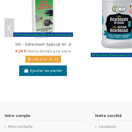
Produit disponible à la commande
HG - Détachant Spécial Nr. 2
4,36 €
Notre ancien prix
4,85 €
Produit disponible à 
145
d.
13
:
17
:
22
Ajouter au panier
Votre compte
Notre société
Mon compte
Livraison