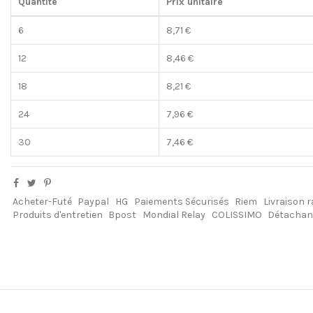
Quantité
Prix unitaire
6
8,71 €
12
8,46 €
18
8,21 €
24
7,96 €
30
7,46 €
Acheter-Futé
Paypal
HG
Paiements Sécurisés
Riem
Livraison r
Produits d'entretien
Bpost
Mondial Relay
COLISSIMO
Détachan