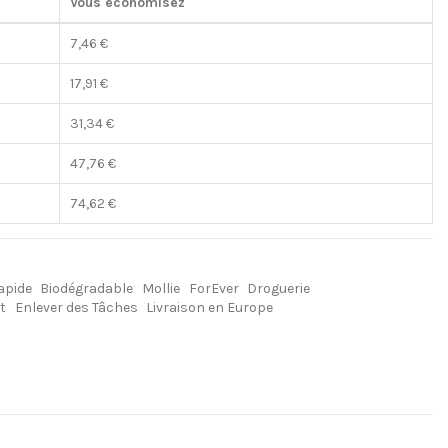
Vous économisez
7,46 €
17,91 €
31,34 €
47,76 €
74,62 €
apide
Biodégradable
Mollie
ForEver
Droguerie
t
Enlever des Tâches
Livraison en Europe