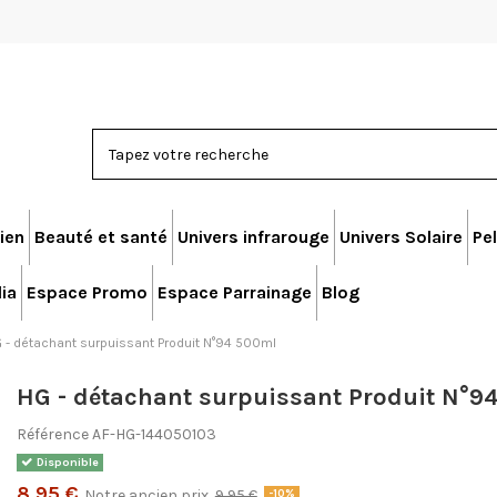
ien
Beauté et santé
Univers infrarouge
Univers Solaire
Pel
ia
Espace Promo
Espace Parrainage
Blog
 - détachant surpuissant Produit N°94 500ml
HG - détachant surpuissant Produit N°9
Référence
AF-HG-144050103
Disponible
8,95 €
Notre ancien prix
9,95 €
-10%