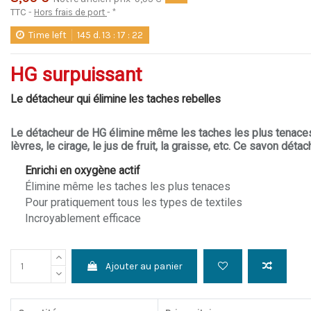
TTC
Hors frais de port
*
Time left
145
d.
13
:
17
:
22
HG surpuissant
Le détacheur qui élimine les taches rebelles
Le détacheur de HG élimine même les taches les plus tenaces te
lèvres, le cirage, le jus de fruit, la graisse, etc.
Ce savon détach
Enrichi en oxygène actif
Élimine même les taches les plus tenaces
Pour pratiquement tous les types de textiles
Incroyablement efficace
Ajouter au panier