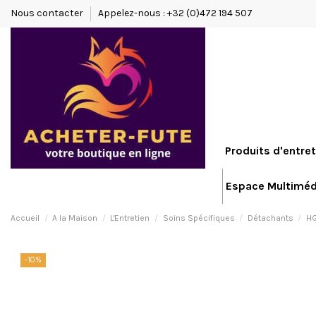
Nous contacter
Appelez-nous : +32 (0)472 194 507
Produits d'entret
Espace Multiméd
Accueil
A la Maison
L'Entretien
Soins Spécifiques
Détachants
HG
-10%