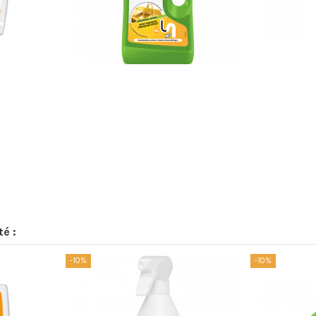
té :
-10%
-10%