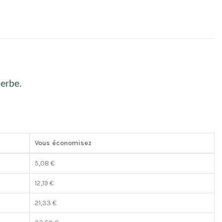
herbe.
Vous économisez
5,08 €
12,19 €
21,33 €