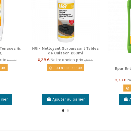
s Tenaces &
HG - Nettoyant Surpuissant Tables
g
de Cuisson 250ml
prix
6,38 €
Notre ancien prix
6,52 €
7,09 €
:
48
144
d.
09
:
52
:
48
Epur Ent
8,73 €
N
anier
Ajouter au panier