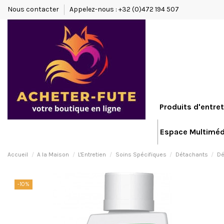
Nous contacter
Appelez-nous : +32 (0)472 194 507
Produits d'entret
Espace Multiméd
Accueil
A la Maison
L'Entretien
Soins Spécifiques
Détachants
Dé
-10%