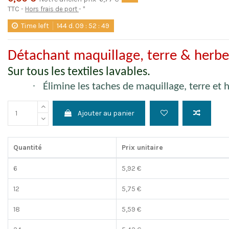
TTC
Hors frais de port
*
Time left
144
d.
09
:
52
:
48
Détachant maquillage, terre & herbe
Sur tous les textiles lavables.
·
Élimine les taches de maquillage, terre et 
Ajouter au panier
Quantité
Prix unitaire
6
5,92 €
12
5,75 €
18
5,59 €