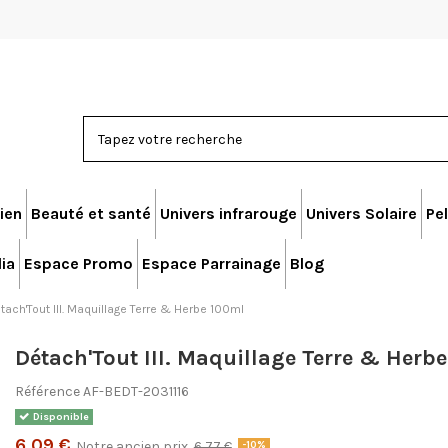
ien
Beauté et santé
Univers infrarouge
Univers Solaire
Pel
ia
Espace Promo
Espace Parrainage
Blog
tach'Tout III. Maquillage Terre & Herbe 100ml
Détach'Tout III. Maquillage Terre & Herb
Référence
AF-BEDT-2031116
Disponible
6,09 €
Notre ancien prix
6,77 €
-10%