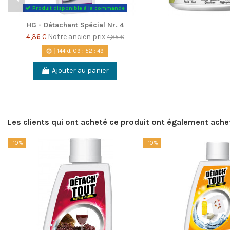
Produit disponible à la commande
HG - Détachant Spécial Nr. 4
4,36 €
Notre ancien prix
4,85 €
144
d.
09
:
52
:
48
Ajouter au panier
Les clients qui ont acheté ce produit ont également ache
-10%
-10%