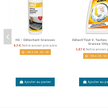
HG - Détachant Graisses
Détach'Tout V. Tache
Graisse 100
6,11 €
Notre ancien prix
6,79 €
5,87 €
Notre ancien 
144
d.
09
:
52
:
48
144
d.
09
:
52
Ajouter au panier
Ajouter au p