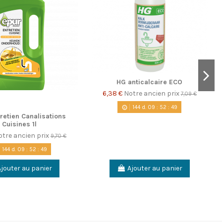
HG anticalcaire ECO
6,38 €
Notre ancien prix
7,09 €
144
d.
09
:
52
:
48
retien Canalisations
Cuisines 1l
otre ancien prix
9,70 €
144
d.
09
:
52
:
48
Ajouter au panier
Ajouter au panier