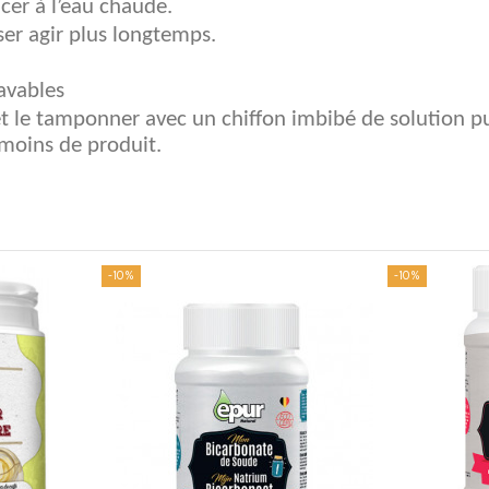
ncer à l’eau chaude.
sser agir plus longtemps.
lavables
 et le tamponner avec un chiffon imbibé de solution 
x moins de produit.
-10%
-10%