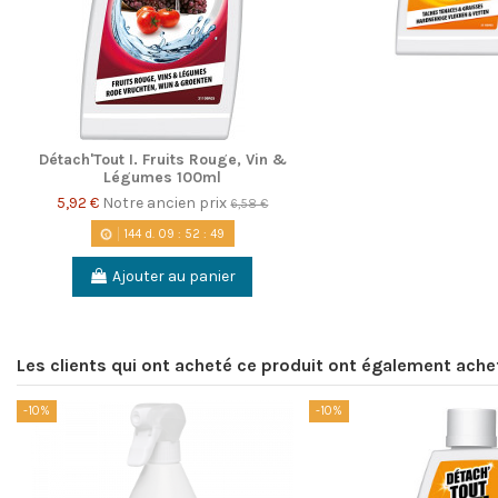
Détach'Tout I. Fruits Rouge, Vin &
Légumes 100ml
5,92 €
Notre ancien prix
6,58 €
144
d.
09
:
52
:
48
Ajouter au panier
Les clients qui ont acheté ce produit ont également ache
-10%
-10%