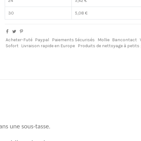
24
5,42 €
30
5,08 €
Acheter-Futé
Paypal
Paiements Sécurisés
Mollie
Bancontact
Sofort
Livraison rapide en Europe
Produits de nettoyage à petits
ans une sous-tasse.