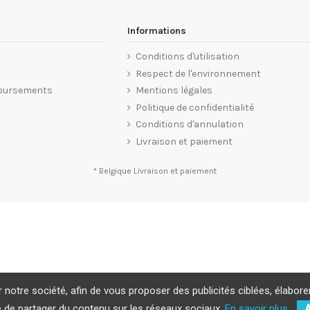
Informations
Conditions d'utilisation
Respect de l'environnement
oursements
Mentions légales
Politique de confidentialité
Conditions d'annulation
Livraison et paiement
* Belgique
Livraison et paiement
 notre société, afin de vous proposer des publicités ciblées, élabore
 de partager du contenu sur les réseaux sociaux.
En savoir plus.
A