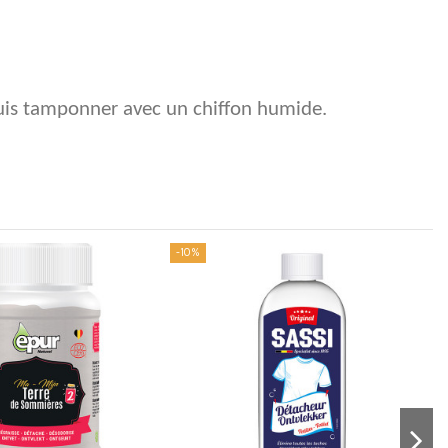
puis tamponner avec un chiffon humide.
-10%
-