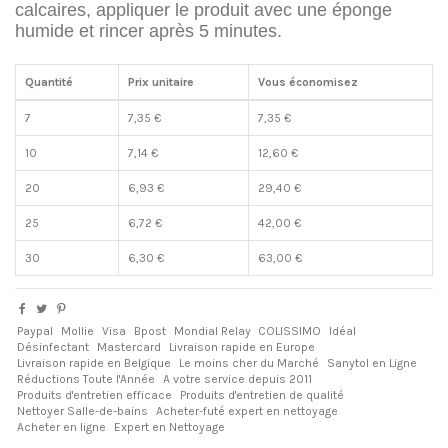
calcaires, appliquer le produit avec une éponge
humide et rincer après 5 minutes.
Quantité
Prix unitaire
Vous économisez
7
7,35 €
7,35 €
10
7,14 €
12,60 €
20
6,93 €
29,40 €
25
6,72 €
42,00 €
30
6,30 €
63,00 €
Paypal
Mollie
Visa
Bpost
Mondial Relay
COLISSIMO
Idéal
Désinfectant
Mastercard
Livraison rapide en Europe
Livraison rapide en Belgique
Le moins cher du Marché
Sanytol en Ligne
Réductions Toute l'Année
A votre service depuis 2011
Produits d'entretien efficace
Produits d'entretien de qualité
Nettoyer Salle-de-bains
Acheter-futé expert en nettoyage
Acheter en ligne
Expert en Nettoyage