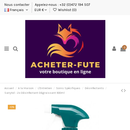
Nous contacter
Appelez-nous : +32 (0)472 194 507
Français
EUR €
Wishlist (
0
)
0
Accueil
A la Maison
L'Entretien
Soins Spécifiques
Désinfectants
Sanytol - 2x Désinfectant Dégraissant 500ml
-10%