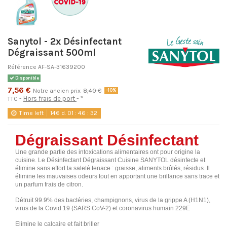
Sanytol - 2x Désinfectant
Dégraissant 500ml
Référence
AF-SA-31639200
Disponible
7,56 €
Notre ancien prix
8,40 €
-10%
Hors frais de port
*
TTC
Time left
146
d.
01
:
46
:
31
Dégraissant Désinfectant
Une grande partie des intoxications alimentaires ont pour origine la
cuisine. Le Désinfectant Dégraissant Cuisine SANYTOL désinfecte et
élimine sans effort la saleté tenace : graisse, aliments brûlés, résidus. Il
élimine les mauvaises odeurs tout en apportant une brillance sans trace et
un parfum frais de citron.
Détruit 99.9% des bactéries, champignons, virus de la grippe A (H1N1),
virus de la Covid 19 (SARS CoV-2) et coronavirus humain 229E
Elimine le calcaire et fait briller