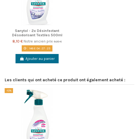
Sanytol - 2x Désinfectant
Désodorisant Textiles 500ml
8,10 €
Notre ancien prix
9,00 €
146
d.
04
:
27
:
24
Ajouter au panier
Les clients qui ont acheté ce produit ont également acheté :
-10%