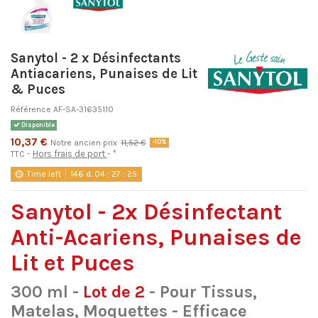
Sanytol - 2 x Désinfectants
Antiacariens, Punaises de Lit
& Puces
Référence
AF-SA-31635110
Disponible
10,37 €
Notre ancien prix
11,52 €
-10%
Hors frais de port
*
TTC
Time left
146
d.
04
:
27
:
24
Sanytol - 2x Désinfectant
Anti-Acariens, Punaises de
Lit et Puces
300 ml -
Lot de 2
- Pour Tissus,
Matelas, Moquettes - Efficace