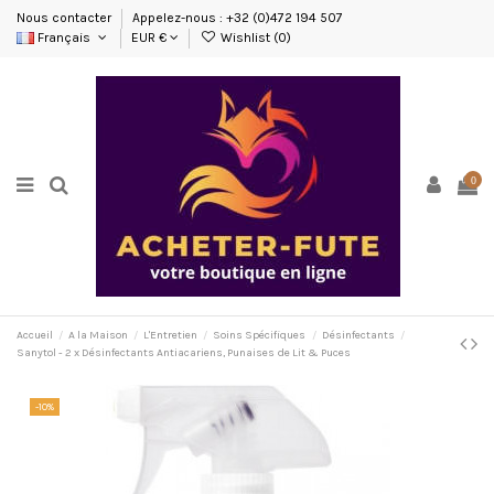
Nous contacter
Appelez-nous : +32 (0)472 194 507
Français
EUR €
Wishlist (
0
)
0
Accueil
A la Maison
L'Entretien
Soins Spécifiques
Désinfectants
Sanytol - 2 x Désinfectants Antiacariens, Punaises de Lit & Puces
-10%