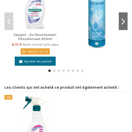
Sanytol - 2x Désinfectant-
Désodorisant 300ml
8,10 €
Notre ancien prix
9,00 €
146
d.
04
:
27
:
24
Ajouter au panier
Les clients qui ont acheté ce produit ont également acheté :
-10%