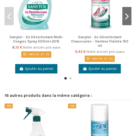
Sanytol - 2x Désinfectant Multi-
Sanytol - 2x Désinfectant
Usages Spray 500ml+20%
Chaussures - Senteur Fraîche 150
ml
8,10 €
Notre ancien prix
9,00 €
9,43 €
Notre ancien prix
10,48 €
146
d.
04
:
27
:
24
146
d.
04
:
27
:
24
Ajouter au panier
Ajouter au panier
16 autres produits dans la même catégorie :
-10%
-10%
-1