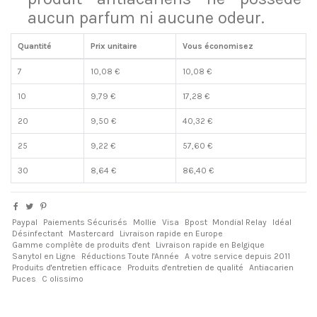
aucun parfum ni aucune odeur.
Quantité
Prix unitaire
Vous économisez
7
10,08 €
10,08 €
10
9,79 €
17,28 €
20
9,50 €
40,32 €
25
9,22 €
57,60 €
30
8,64 €
86,40 €
Paypal
Paiements Sécurisés
Mollie
Visa
Bpost
Mondial Relay
Idéal
Désinfectant
Mastercard
Livraison rapide en Europe
Gamme complète de produits d'ent
Livraison rapide en Belgique
Sanytol en Ligne
Réductions Toute l'Année
A votre service depuis 2011
Produits d'entretien efficace
Produits d'entretien de qualité
Antiacarien
Puces
C olissimo