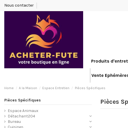
Nous contacter
Produits d'entret
Vente Ephémère
Home
A la Maison
Espace Entretien
Pièces Spécifiques
Pièces Spécifiques
Pièces S
Espace Animaux
Détachant204
Bureau
Cuisines