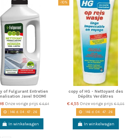
-10%
y of Fulgurant Entretien
copy of HG - Nettoyant des
nalisation Javel 900Ml
Dépôts Verdâtres
,98
Onze vorige prijs
€ 4,55
Onze vorige prijs
€ 6,64
€ 5,05
146
d.
04
:
47
:
25
146
d.
04
:
47
:
25
In winkelwagen
In winkelwagen