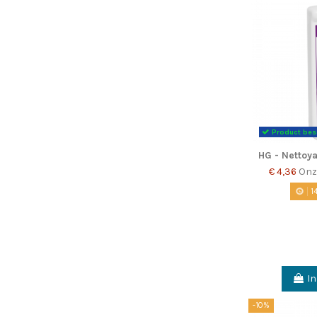
Product bes
HG - Nettoya
€ 4,36
Onz
1
I
-10%