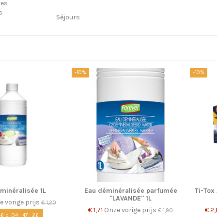
des
s
Séjours
-10%
-10%
minéralisée 1L
Eau déminéralisée parfumée
Ti-Tox
"LAVANDE" 1L
 vorige prijs
€ 1,20
€ 1,71
Onze vorige prijs
€ 2
€ 1,90
46
d.
04
:
47
:
25