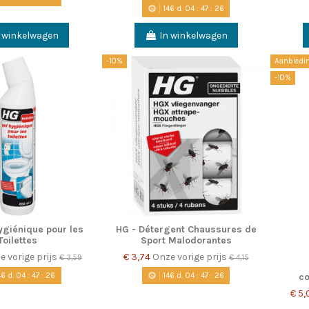
146
d.
04
:
47
:
25
n winkelwagen
In winkelwagen
-10%
Aanbiedin
-10%
ygiénique pour les
HG - Détergent Chaussures de
Toilettes
Sport Malodorantes
e vorige prijs
€ 3,74
Onze vorige prijs
€ 3,59
€ 4,15
46
d.
04
:
47
:
25
146
d.
04
:
47
:
25
co
€ 5