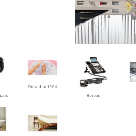
Détachant204
maux
Bureau