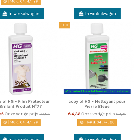
146
d.
04
:
47
:
25
In winkelwagen
In winkelwagen
-10%
Product beschikbaar om te bestellen
 of HG - Film Protecteur
copy of HG - Nettoyant pour
Brillant Produit N°77
Pierre Bleue
,36
Onze vorige prijs
€ 4,36
Onze vorige prijs
€ 4,85
€ 4,85
146
d.
04
:
47
:
25
146
d.
04
:
47
:
25
In winkelwagen
In winkelwagen