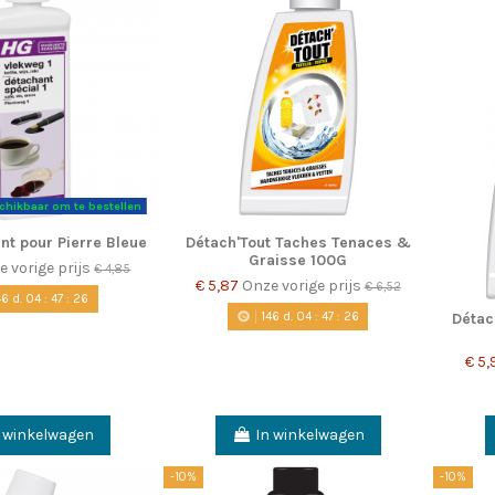
chikbaar om te bestellen
nt pour Pierre Bleue
Détach'Tout Taches Tenaces &
Graisse 100G
e vorige prijs
€ 4,85
€ 5,87
Onze vorige prijs
€ 6,52
46
d.
04
:
47
:
25
146
d.
04
:
47
:
25
Détac
€ 5
n winkelwagen
In winkelwagen
-10%
-10%