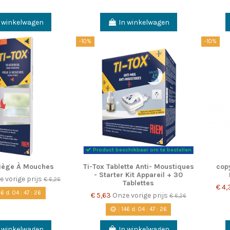
n winkelwagen
In winkelwagen
-10%
-10%
Product beschikbaar om te bestellen
Piège À Mouches
Ti-Tox Tablette Anti- Moustiques
copy
- Starter Kit Appareil + 30
e vorige prijs
€ 6,26
Tablettes
€ 4
46
d.
04
:
47
:
25
€ 5,63
Onze vorige prijs
€ 6,26
146
d.
04
:
47
:
25
n winkelwagen
In winkelwagen