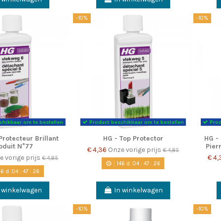
-10%
-10%
chikbaar om te bestellen
Product beschikbaar om te bestellen
Prod
Protecteur Brillant
HG - Top Protector
HG -
oduit N°77
Pier
€ 4,36
Onze vorige prijs
€ 4,85
e vorige prijs
€ 4
€ 4,85
146
d.
04
:
47
:
25
46
d.
04
:
47
:
25
n winkelwagen
In winkelwagen
-10%
-10%