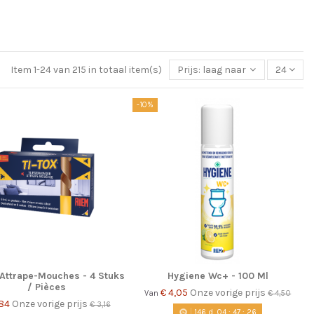
Item 1-24 van 215 in totaal item(s)
Prijs: laag naar hoog
24
-10%
 Attrape-Mouches - 4 Stuks
Hygiene Wc+ - 100 Ml
/ Pièces
€ 4,05
Onze vorige prijs
Van
€ 4,50
,84
Onze vorige prijs
€ 3,16
146
d.
04
:
47
:
25