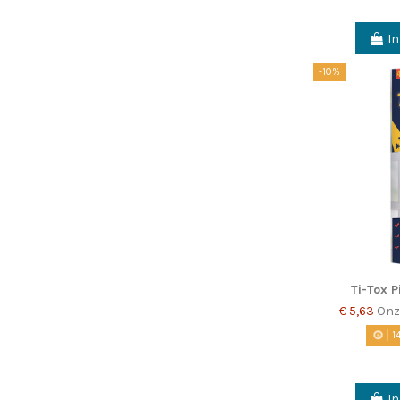
I
-10%
Ti-Tox 
€ 5,63
Onz
1
I