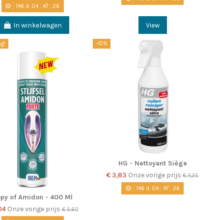
146
d.
04
:
47
:
25
In winkelwagen
View
g!
-10%
HG - Nettoyant Siège
€ 3,83
Onze vorige prijs
€ 4,25
146
d.
04
:
47
:
25
py of Amidon - 400 Ml
,04
Onze vorige prijs
€ 5,60