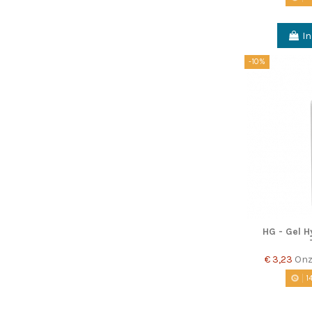
I
-10%
HG - Gel H
€ 3,23
Onz
1