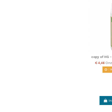
copy of HG 
€ 4,46
Onz
1
I