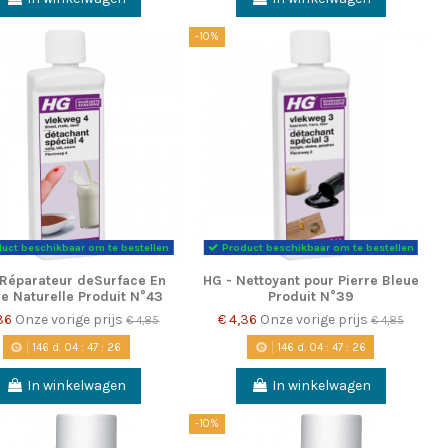
-10%
uct beschikbaar om te bestellen
Product beschikbaar om te bestellen
 Réparateur deSurface En
HG - Nettoyant pour Pierre Bleue
re Naturelle Produit N°43
Produit N°39
,36
Onze vorige prijs
€ 4,36
Onze vorige prijs
€ 4,85
€ 4,85
146
d.
04
:
47
:
25
146
d.
04
:
47
:
25
In winkelwagen
In winkelwagen
-10%