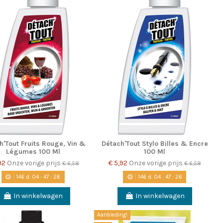
h'Tout Fruits Rouge, Vin &
Détach'Tout Stylo Billes & Encre
Légumes 100 Ml
100 Ml
,92
Onze vorige prijs
€ 5,92
Onze vorige prijs
€ 6,58
€ 6,58
146
d.
04
:
47
:
25
146
d.
04
:
47
:
25
In winkelwagen
In winkelwagen
Aanbieding!