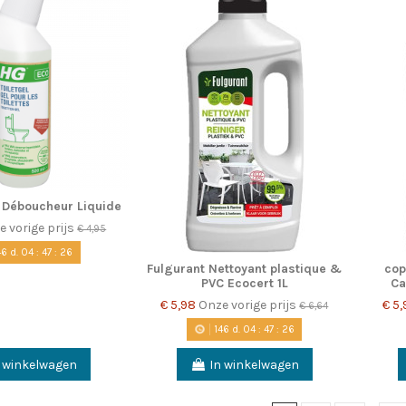
- Déboucheur Liquide
e vorige prijs
€ 4,95
46
d.
04
:
47
:
25
Fulgurant Nettoyant plastique &
cop
PVC Ecocert 1L
Ca
€ 5,98
Onze vorige prijs
€ 5
€ 6,64
146
d.
04
:
47
:
25
n winkelwagen
In winkelwagen