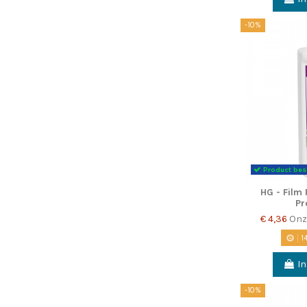
-10%
Product bes
HG - Film 
Pr
€ 4,36
Onz
1
I
-10%