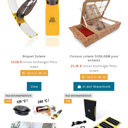
Briquet Solaire
Cuiseur solaire SUNLAB® pour
enfants
13,46 €
Unser bisheriger Preis
25,16 €
Unser bisheriger Preis
14,95 €
27,95 €
142
d.
21
:
08
:
52
142
d.
21
:
08
:
52
View
In den Warenkorb
Nur online erhältlich
Nur online erhältlich
-10%
-15%