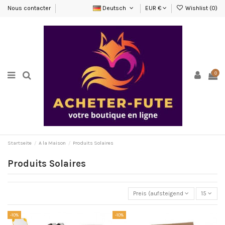
Nous contacter
Deutsch
EUR €
Wishlist (
0
)
0
Startseite
A la Maison
Produits Solaires
Produits Solaires
Preis (aufsteigend)
15
-10%
-10%