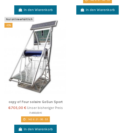
In den Warenkorb
In den Warenkorb
Nur online erhältlich
-10%
copy of Four solaire GoSun Sport
6.705,00 €
Unser bisheriger Preis
7.450,00 €
142
d.
21
:
08
:
52
In den Warenkorb