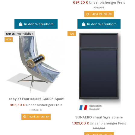
697,50 €
Unser bisheriger Preis
775,00 €
142
d.
21
:
08
:
52
In den Warenkorb
In den Warenkorb
Nur online erhältlich
-10%
-10%
copy of Four solaire GoSun Sport
895,50 €
Unser bisheriger Preis
995,00 €
142
d.
21
:
08
:
52
SUNAERO chauffage solaire
1.323,00 €
Unser bisheriger Preis
1.470,00 €
142
d.
21
:
08
:
52