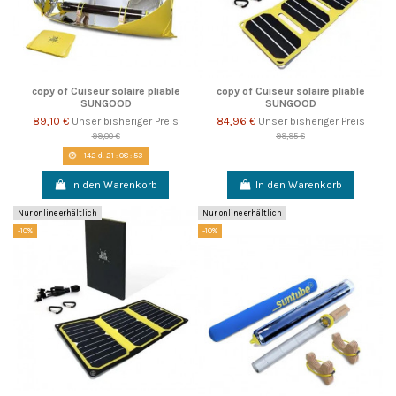
copy of Cuiseur solaire pliable
copy of Cuiseur solaire pliable
SUNGOOD
SUNGOOD
89,10 €
Unser bisheriger Preis
84,96 €
Unser bisheriger Preis
99,00 €
99,95 €
142
d.
21
:
08
:
52
In den Warenkorb
In den Warenkorb
Nur online erhältlich
Nur online erhältlich
-10%
-10%