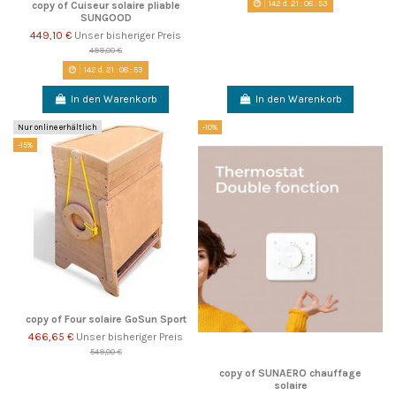
142
d.
21
:
08
:
52
copy of Cuiseur solaire pliable
SUNGOOD
449,10 €
Unser bisheriger Preis
499,00 €
142
d.
21
:
08
:
52
In den Warenkorb
In den Warenkorb
Nur online erhältlich
-10%
-15%
copy of Four solaire GoSun Sport
466,65 €
Unser bisheriger Preis
549,00 €
copy of SUNAERO chauffage
solaire