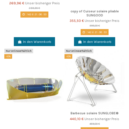
269,96 €
Unser bisheriger Preis
299,95 €
copy of Cuiseur solaire pliable
142
d.
21
:
08
:
52
SUNGOOD
355,50 €
Unser bisheriger Preis
395,00 €
142
d.
21
:
08
:
52
In den Warenkorb
In den Warenkorb
Nur online erhältlich
Nur online erhältlich
-10%
-10%
Barbecue solaire SUNGLOBE®
440,10 €
Unser bisheriger Preis
489,00 €