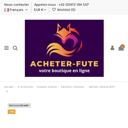
Nous contacter
Appelez-nous : +32 (0)472 194 507
Français
EUR €
Wishlist (
0
)
0
Accueil
A la Maison
Espace Solaire
Séchoirs Solaires
Séchoir solaire OMY
– S
Exclusivité web !
-15%