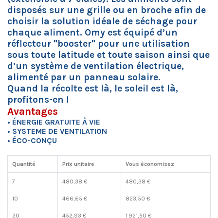
disposés sur une grille ou en broche afin de
choisir la solution idéale de séchage pour
chaque aliment. Omy est équipé d’un
réflecteur "booster" pour une utilisation
sous toute latitude et toute saison ainsi que
d’un système de ventilation électrique,
alimenté par un panneau solaire.
Quand la récolte est là, le soleil est là,
profitons-en !
Avantages
• ÉNERGIE GRATUITE À VIE
• SYSTEME DE VENTILATION
• ÉCO-CONÇU
Quantité
Prix unitaire
Vous économisez
7
480,38 €
480,38 €
10
466,65 €
823,50 €
20
452,93 €
1 921,50 €