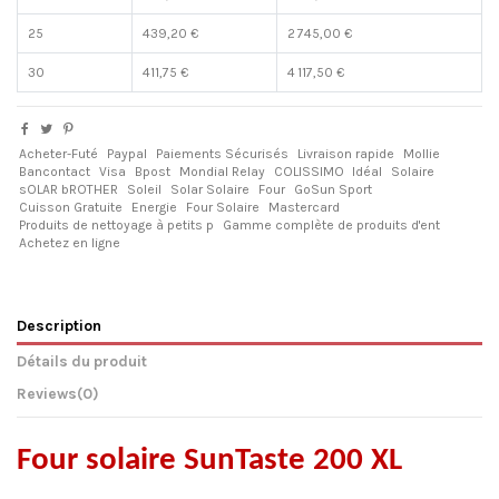
25
439,20 €
2 745,00 €
30
411,75 €
4 117,50 €
Acheter-Futé
Paypal
Paiements Sécurisés
Livraison rapide
Mollie
Bancontact
Visa
Bpost
Mondial Relay
COLISSIMO
Idéal
Solaire
sOLAR bROTHER
Soleil
Solar Solaire
Four
GoSun Sport
Cuisson Gratuite
Energie
Four Solaire
Mastercard
Produits de nettoyage à petits p
Gamme complète de produits d'ent
Achetez en ligne
Description
Détails du produit
Reviews
(0)
Four solaire SunTaste 200 XL