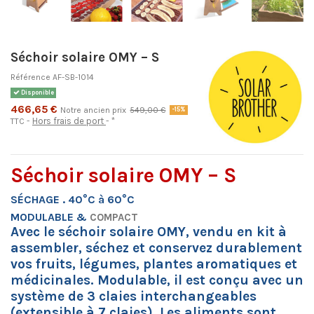
Séchoir solaire OMY – S
Référence
AF-SB-1014
Disponible
466,65 €
Notre ancien prix
549,00 €
-15%
Hors frais de port
*
TTC
Séchoir solaire OMY – S
SÉCHAGE . 40°C à 60°C
MODULABLE &
COMPACT
Avec le séchoir solaire OMY, vendu en kit à
assembler, séchez et conservez durablement
vos fruits, légumes, plantes aromatiques et
médicinales. Modulable, il est conçu avec un
système de 3 claies interchangeables
(extensible à 7 claies). Les aliments sont