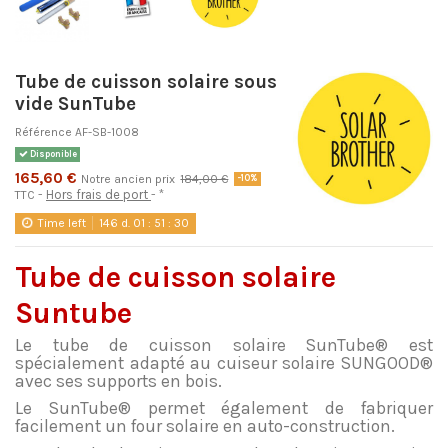
Tube de cuisson solaire sous
vide SunTube
Référence
AF-SB-1008
Disponible
165,60 €
Notre ancien prix
184,00 €
-10%
Hors frais de port
*
TTC
Time left
146
d.
01
:
51
:
29
Tube de cuisson solaire
Suntube
Le tube de cuisson solaire SunTube® est
spécialement adapté au cuiseur solaire SUNGOOD®
avec ses supports en bois.
Le SunTube® permet également de fabriquer
facilement un four solaire en auto-construction.