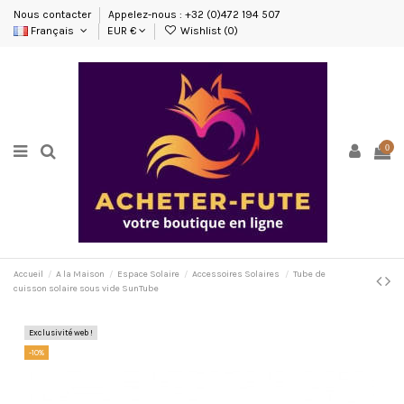
Nous contacter
Appelez-nous : +32 (0)472 194 507
Français
EUR €
Wishlist (
0
)
0
Accueil
A la Maison
Espace Solaire
Accessoires Solaires
Tube de
cuisson solaire sous vide SunTube
Exclusivité web !
-10%