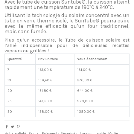
Avec le tube de cuisson Suntube®, la cuisson atteint
rapidement une température de 180°C à 240°C.
Utilisant la technologie du solaire concentré avec un
tube en verre thermo isolé, le SunTube® pourra cuire
avec la même efficacité qu’un four traditionnel,
mais sans fumée.
Plus qu’un accessoire, le Tube de cuisson solaire est
l’allié indispensable pour de délicieuses recettes
vapeurs ou grillées !
Quantité
Prix unitaire
Vous économisez
7
161,00 €
161,00 €
10
156,40 €
276,00 €
20
151,80 €
644,00 €
25
147,20 €
920,00 €
30
138,00 €
1 380,00 €
Acheter-Futé
Paypal
Paiements Sécurisés
Livraison rapide
Mollie