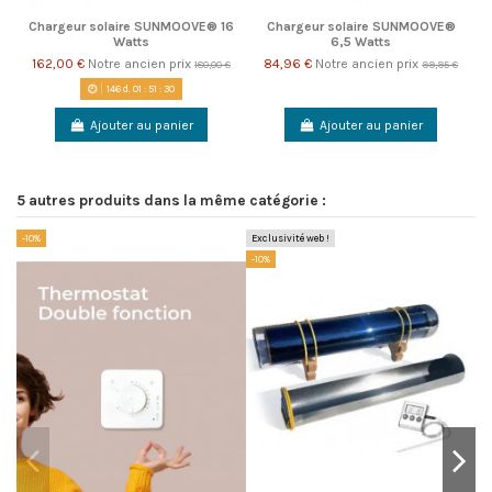
Chargeur solaire SUNMOOVE® 16
Chargeur solaire SUNMOOVE®
Watts
6,5 Watts
162,00 €
Notre ancien prix
84,96 €
Notre ancien prix
180,00 €
99,95 €
146
d.
01
:
51
:
29
Ajouter au panier
Ajouter au panier
5 autres produits dans la même catégorie :
-10%
Exclusivité web !
Ex
-10%
-1