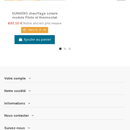
SUNAERO chauffage solaire
module Pilote et thermostat
697,50 €
Notre ancien prix
775,00 €
146
d.
01
:
51
:
29
Ajouter au panier
Votre compte
Notre société
Informations
Nous contacter
Suivez-nous