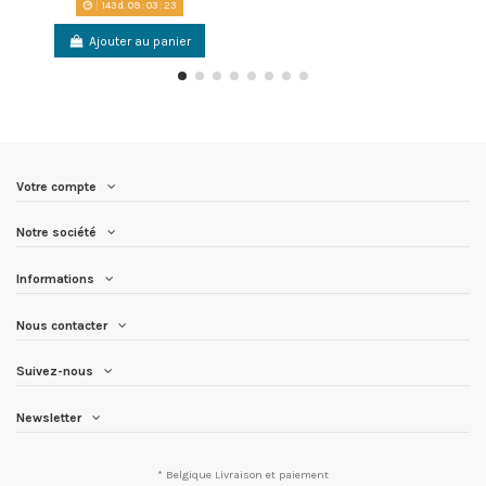
143
d.
09
:
03
:
23
Ajouter au panier
Votre compte
Notre société
Informations
Nous contacter
Suivez-nous
Newsletter
* Belgique
Livraison et paiement