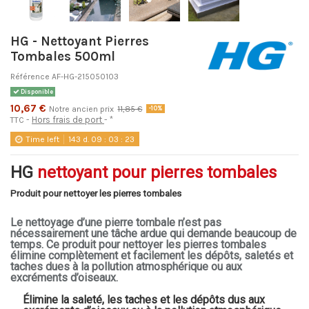
HG - Nettoyant Pierres
Tombales 500ml
Référence
AF-HG-215050103
Disponible
10,67 €
Notre ancien prix
11,85 €
-10%
Hors frais de port
*
TTC
Time left
143
d.
09
:
03
:
23
HG
nettoyant pour pierres tombales
Produit pour nettoyer les pierres tombales
Le nettoyage d’une pierre tombale n’est pas
nécessairement une tâche ardue qui demande beaucoup de
temps. Ce produit pour nettoyer les pierres tombales
élimine complètement et facilement les dépôts, saletés et
taches dues à la pollution atmosphérique ou aux
excréments d’oiseaux.
Élimine la saleté, les taches et les dépôts dus aux