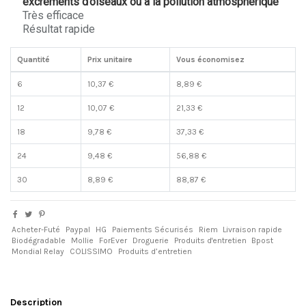
excréments d’oiseaux ou à la pollution atmosphérique
Très efficace
Résultat rapide
Quantité
Prix unitaire
Vous économisez
6
10,37 €
8,89 €
12
10,07 €
21,33 €
18
9,78 €
37,33 €
24
9,48 €
56,88 €
30
8,89 €
88,87 €
Acheter-Futé
Paypal
HG
Paiements Sécurisés
Riem
Livraison rapide
Biodégradable
Mollie
ForEver
Droguerie
Produits d'entretien
Bpost
Mondial Relay
COLISSIMO
Produits d’entretien
Description