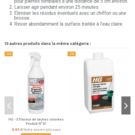
pour pierres tombales à une distance de 5 cm environ.
Laisser agir pendant environ 25 minutes.
Éliminer les résidus éventuels avec un chiffon ou une
brosse.
Rincer abondamment la surface traitée à l’eau claire.
15 autres produits dans la même catégorie :
-10%
-10%
-1
HG - Effaceur de taches colorées
Produit N°41
9,95 €
Notre ancien prix
11,05 €