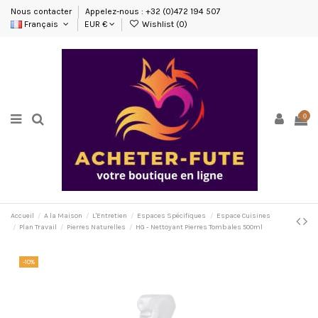
Nous contacter
Appelez-nous : +32 (0)472 194 507
Français
EUR €
Wishlist (
0
)
0
Accueil
A la Maison
L'Entretien
Espaces Spécifiques
Espace Cuisines
Plan Travail
Pierres Naturelles
HG - Nettoyant Pierres Tombales 500ml
-10%